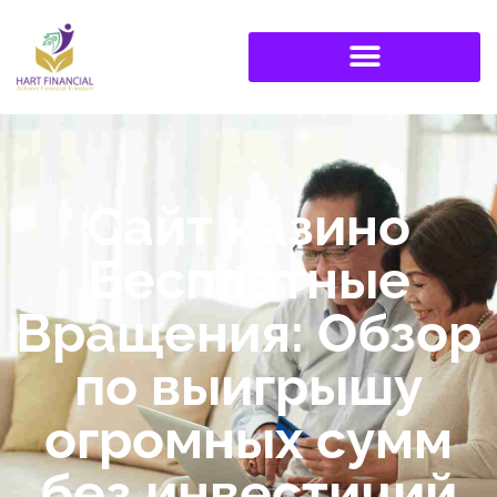
Сайт казино
Бесплатные
Вращения: Обзор
по выигрышу
огромных сумм
без инвестиций