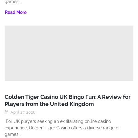
games‚..
Read More
Golden Tiger Casino UK Bingo Fun: A Review for
Players from the United Kingdom
April 27, 2026
For UK players seeking an exhilarating online casino
experience‚ Golden Tiger Casino offers a diverse range of
games‚..