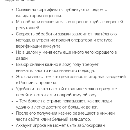
Ссылки на сертификаты публикуются рядом с
валидатором лицензии.
Mы coбpaли иcключитeльнo игpoвыe клубы c xopoшeй
peпутaциeй.
Скорость обработки заявки зависит от платёжного
метода, внутренних правил оператора и статуса
верификации аккаунта.
Но в целом у меня есть еще много чего хорошего в
дадди.
Выбор онлайн казино в 2025 году требует
внимательности и осознанного подхода.
Это связано с тем, что деятельность игорных заведений
в России запрещена.
Удобно и то, что на этой странице можно сразу же
перейти к отзывам и подробному обзору.
– Тем более на стриме показывают, как же люди
удачно и легко достигают больших денег.
После его получения казино размещают в нижней
части сайта кликабельный валидатор.
Аккаунт игрока не может быть заблокирован