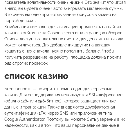
показатель волатильности очень низкий. Это значит что играя
в него, вы будете очень часто выигрывать маленькие суммы.
Это очень выгодно при «отмывании» бонусов в казино на
первый депозит.
Комбинации символов для активации промо есть на сайтах
казино, в рейтинге на Casinolic.com и на страницах обзоров.
Список доступных платежных систем для депозита и вывода
может отличаться. Для добавления других на вкладку
кэшаута с них сначала нужно пополнить баланс. Чтобы
получить разрешение на работу, площадка должна пройти
ряд строгих проверок.
список казино
Безопасность — приоритет номер один для серьезных
казино. Для ее поддержания используется SSL-шифрование
(обычно 128- или 256-битное), которое защищает личные
данные и транзакции. Также внедряются двухфакторная
аутентификация (2FA) через SMS или приложения типа
Google Authenticator. Поэтому вы можете быть уверенны в их
надежности, как и в том, что ваши персональные данные в