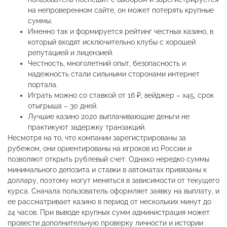
на непроверенном сайте, он может потерять крупные
суммы.
Именно так и формируется рейтинг честных казино, в
который входят исключительно клубы с хорошей
репутацией и лицензией.
Честность, многолетний опыт, безопасность и
надежность стали сильными сторонами интернет
портала.
Играть можно со ставкой от 16 ₽, вейджер – x45, срок
отыгрыша – 30 дней.
Лучшие казино 2020 выплачивающие деньги не
практикуют задержку транзакций.
Несмотря на то, что компании зарегистрированы за
рубежом, они ориентированы на игроков из России и
позволяют открыть рублевый счет. Однако нередко суммы
минимального депозита и ставки в автоматах привязаны к
доллару, поэтому могут меняться в зависимости от текущего
курса. Сначала пользователь оформляет заявку на выплату, и
ее рассматривает казино в период от нескольких минут до
24 часов. При выводе крупных сумм администрация может
провести дополнительную проверку личности и истории