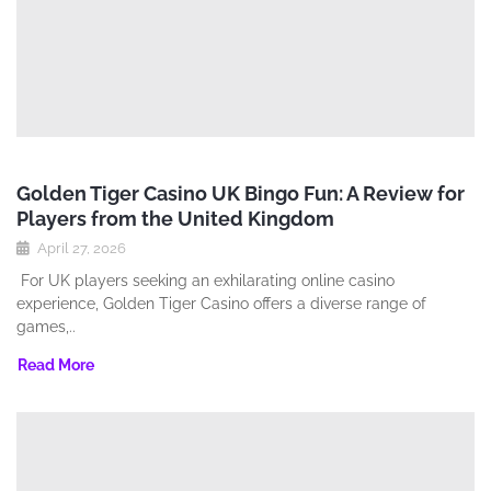
Golden Tiger Casino UK Bingo Fun: A Review for
Players from the United Kingdom
April 27, 2026
For UK players seeking an exhilarating online casino
experience‚ Golden Tiger Casino offers a diverse range of
games‚..
Read More