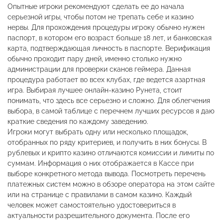
Опытные игроки рекомендуют сделать ее до начала
серьезной игры, чтобы потом не трепать себе и казино
нервы. Для прохождения процедуры игроку обычно нужен
паспорт, в котором его возраст больше 18 лет, и банковская
карта, подтверждающая личность в паспорте. Верификация
обычно проходит пару дней, именно столько нужно
администрации для проверки сканов геймера. Данная
процедура работает во всех клубах, где ведется азартная
игра. Выбирая лучшее онлайн-казино Рунета, стоит
понимать, что здесь все серьезно и сложно. Для облегчения
выбора, в самой таблице с перечнем лучших ресурсов я даю
краткие сведения по каждому заведению.
Игроки могут выбрать одну или несколько площадок,
отобранных по ряду критериев, и получить в них бонусы. В
рублевых и крипто казино отличаются комиссии и лимиты по
суммам. Информация о них отображается в Кассе при
выборе конкретного метода вывода. Посмотреть перечень
платежных систем можно в обзоре оператора на этом сайте
или на странице с правилами в самом казино. Каждый
человек может самостоятельно удостовериться в
актуальности разрешительного документа. После его