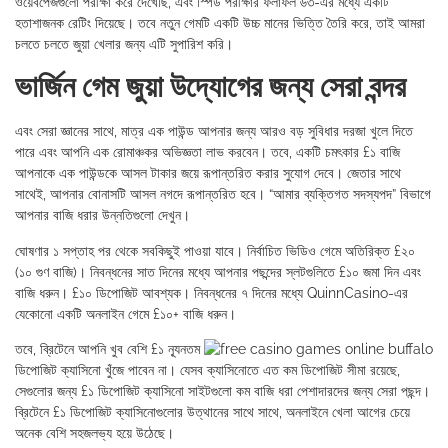
ওয়েবপেজগুলো পরীক্ষা করে দেখেছি, এবং স্পিড পরীক্ষার ফলাফল ৬৩-এর মধ্যে একটি
হতাশাজনক রেটিং দিয়েছে। তবে নতুন গেমটি একটি উচ্চ মানের ভিত্তি তৈরি করে, তাই আমরা
চলতে চলতে জুয়া খেলার জন্য এটি সুপারিশ করি।
ভার্জিন গেম জুয়া উদ্যোগের জন্য সেরা বন্দর
এবং সেরা জ্ঞানের সাথে, মাত্র এক পাউন্ড আপনার জন্য আরও বড় সুবিধার দরজা খুলে দিতে
পারে এবং আপনি এক রোমাঞ্চকর অভিজ্ঞতা লাভ করবেন। তবে, একটি চমৎকার £১ বাজি
আপনাকে এক পাউন্ডকে আসল টাকার জয়ে রূপান্তরিত করার সুযোগ দেবে। জেতার সাথে
সাথেই, আপনার বোনাসটি আসল নগদে রূপান্তরিত হবে। “আমার ব্যক্তিগত সদস্যপদ” বিভাগে
আপনার বাজি ধরার উন্নতিগুলো দেখুন।
ঘোষণার ১ সপ্তাহ পর থেকে সবকিছুই পাওয়া যাবে। নির্বাচিত ভিডিও গেমে অতিরিক্ত £২০
(১০ গুণ বাজি)। নিবন্ধনের সাত দিনের মধ্যে আপনার পছন্দের স্লটগুলিতে £১০ জমা দিন এবং
বাজি ধরুন। £১০ ডিপোজিট আবশ্যক। নিবন্ধনের ৭ দিনের মধ্যে QuinnCasino-এর
যেকোনো একটি অনলাইন গেমে £১০+ বাজি ধরুন।
তবে, ব্রিটেনে আপনি খুব বেশি £১ ন্যূনতম
ডিপোজিট ক্যাসিনো খুঁজে পাবেন না। যেসব ক্যাসিনোতে এত কম ডিপোজিট সীমা রয়েছে,
সেগুলোর জন্য £১ ডিপোজিট ক্যাসিনো সাইটগুলো কম বাজি ধরা পেশাদারদের জন্য সেরা পছন্দ।
ব্রিটেনে £১ ডিপোজিট ক্যাসিনোগুলোর উত্থানের সাথে সাথে, অনলাইনে খেলা আগের চেয়ে
অনেক বেশি সহজলভ্য হয়ে উঠেছে।