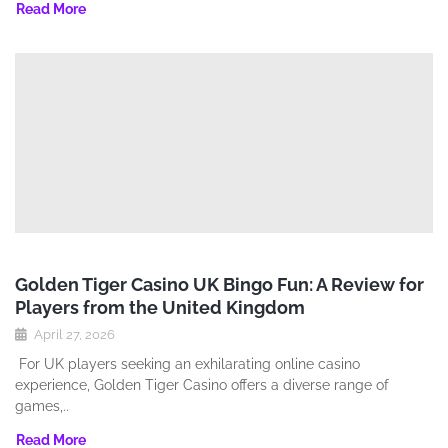
Read More
Golden Tiger Casino UK Bingo Fun: A Review for
Players from the United Kingdom
April 27, 2026
For UK players seeking an exhilarating online casino
experience‚ Golden Tiger Casino offers a diverse range of
games‚..
Read More