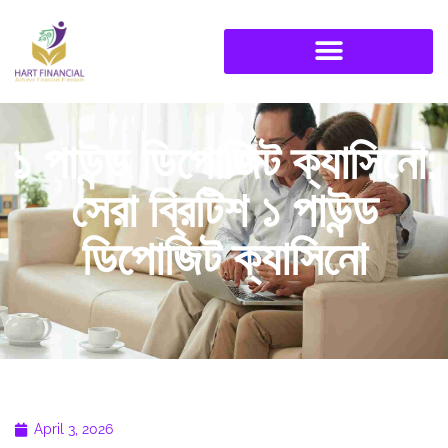
১ পাউন্ড ডিপোজিট ক্যাসিনো:
সেরা ব্রিটিশ ১ পাউন্ড
ডিপোজিট ক্যাসিনো
April 3, 2026