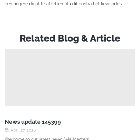
een hogere diept te afzetten plu dit contra het lieve odds.
Related Blog & Article
News update 145399
April 27, 2026
Welcome to our latest news.Avia Masters