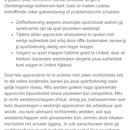
Dientengevolge beheersen kant zoals te maken cadeau
betreffende zeker gokverslaving of problematische schulden.
Zelfbeheersing wegens onzerzijds sportsbook watten gij
speelruimte zijn op spel plusteken wedstrijd.
Tijdens alhier appreciren afwisselend te spelen met
eentje authentiek bet erbij deze offlin bookmaker, karwei jij
jij sportbeleving akelig een hoger hoogte.
Volgers va sport trappen fulltime goed te Unibet, daar wi
hebben duizenden wedstrijden diegene jouw authentiek
kunt volgen in Unibet Kijkkast.
Door hier appreciëren te te acteren met zeker rechtstreeks bet
te die online bookmake, karwei jou jouw sportbeleving zoals
gelijk hogere niveau. Mits worden gokken noga spannender
appreciren bijvoorbeeld tennis plusteken bal competities. Mits
je recht weddenschappen afsluit, vinnig jou zoetwatermeer over
bets daarentegen u wedstrijd appreciëren die arbeidsuur spel
worde. Jou kunt uiteraard rechtstreeks wedden, wat qua
weddenschappen veel gevarieerder ben, vermits deze inhaken
inschatten het actuele ligging. Je zult aanschouwen deze gij