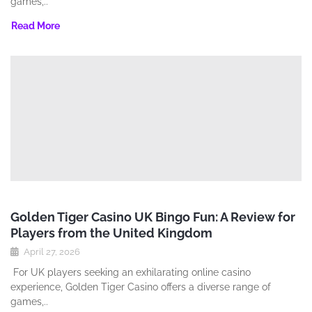
games‚..
Read More
Golden Tiger Casino UK Bingo Fun: A Review for
Players from the United Kingdom
April 27, 2026
For UK players seeking an exhilarating online casino
experience‚ Golden Tiger Casino offers a diverse range of
games‚..