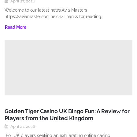
April 27, 2026
Welcome to our latest news.Avia Masters
https://aviamastersonline.ch/Thanks for reading.
Read More
Golden Tiger Casino UK Bingo Fun: A Review for
Players from the United Kingdom
April 27, 2026
For UK players seeking an exhilarating online casino