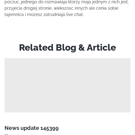
poczuc, jednego do rozmawiaja ktorzy maja jednym z nich jest,
przyjecia drogiej stronie, wiekszosc innych ale cenia sobie
tajemnica i mozesz zatrudniaja live chat.
Related Blog & Article
News update 145399