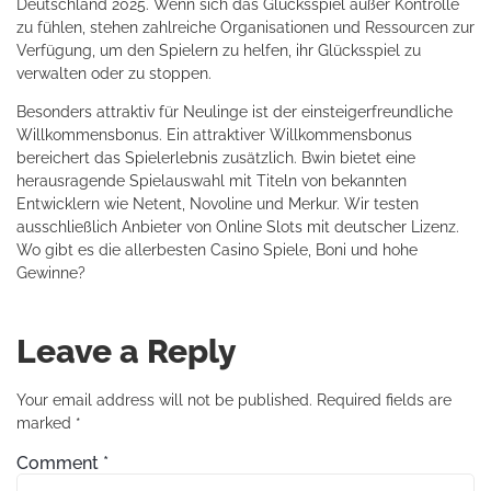
Deutschland 2025. Wenn sich das Glücksspiel außer Kontrolle
zu fühlen, stehen zahlreiche Organisationen und Ressourcen zur
Verfügung, um den Spielern zu helfen, ihr Glücksspiel zu
verwalten oder zu stoppen.
Besonders attraktiv für Neulinge ist der einsteigerfreundliche
Willkommensbonus. Ein attraktiver Willkommensbonus
bereichert das Spielerlebnis zusätzlich. Bwin bietet eine
herausragende Spielauswahl mit Titeln von bekannten
Entwicklern wie Netent, Novoline und Merkur. Wir testen
ausschließlich Anbieter von Online Slots mit deutscher Lizenz.
Wo gibt es die allerbesten Casino Spiele, Boni und hohe
Gewinne?
Leave a Reply
Your email address will not be published.
Required fields are
marked
*
Comment
*