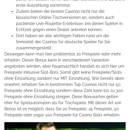
erste Auszahlung vornimmst.
Zudem bieten die besten Casinos nicht nur die
klassischen Online-Tischversionen an, sondern auch
packende Live-Roulette-Erlebnisse, bei denen Spieler in
Echtzeit gegen einen Dealer antreten können.
Dort haben wir alle wichtigen Fakten rund um die
Seriosität der Casinos für deutsche Spieler für Sie
zusammengestellt.
Deswegen kann man hier problemlos 20 Freispiele oder mehr
erhalten. Dieser Bonus kann in verschiedenen Varianten
angeboten werden, aber hauptsächlich handelt es sich hier um
Freispiele inklusive Slot-Boni. Somit gibt keine Freispiele/Slots
ohne Einzahlung sondern nur MIT Einzahlung. Wie bereits oben
erwähnt, erhalten Sie in bestimmten Top Casinos nicht nur 50
Freispiele ohne Einzahlung sondern diese Zahl kann bis zu 300
Freispiele ohne Einzahlung steigen. Diese Bonusarten gelten
eher für Spielautomaten als für Tischspiele. Mit dieser Art von
Bonus ist es möglich, dass Sie 20 Freispiele, 25 Freispiele, 50
Freispiele oder sogar 100 Freispiele für Casino Slots erhalten.