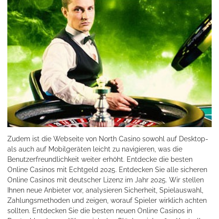
Zudem ist die Webseite von North Casino sowohl auf Desktop-
als auch auf Mobilgeräten leicht zu navigieren, was die
Benutzerfreundlichkeit weiter erhöht. Entdecke die besten
Online Casinos mit Echtgeld 2025. Entdecken Sie alle sicheren
Online Casinos mit deutscher Lizenz im Jahr 2025. Wir stellen
Ihnen neue Anbieter vor, analysieren Sicherheit, Spielauswahl,
Zahlungsmethoden und zeigen, worauf Spieler wirklich achten
sollten. Entdecken Sie die besten neuen Online Casinos in