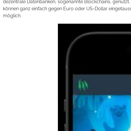
dezentrale Datenbanken, sogenannte Blockchains, genutzt. 
können ganz einfach gegen Euro oder US-Dollar eingetausch
möglich.