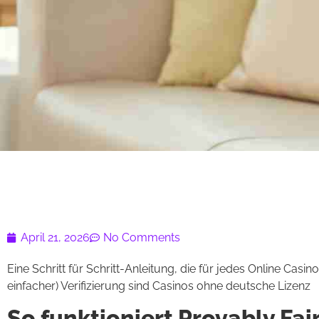
April 21, 2026
No Comments
Eine Schritt für Schritt-Anleitung, die für jedes Online Casin
einfacher) Verifizierung sind Casinos ohne deutsche Lizenz
So funktioniert Provably Fai