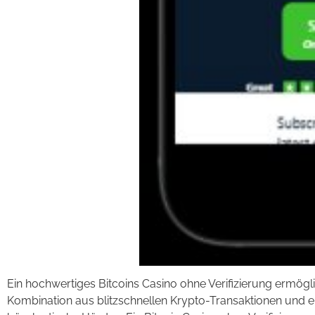
Ein hochwertiges Bitcoins Casino ohne Verifizierung ermöglic
Kombination aus blitzschnellen Krypto-Transaktionen und ei