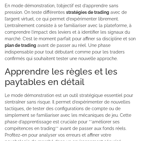
En mode démonstration, l’objectif est d’apprendre sans
pression. On teste différentes
stratégies de trading
avec de
l’argent virtuel, ce qui permet d’expérimenter librement.
L’entraînement consiste à se familiariser avec la plateforme, à
comprendre l’impact des leviers et à identifier les signaux du
marché. C’est le moment parfait pour affiner sa discipline et son
plan de trading
avant de passer au réel. Une phase
indispensable pour tout débutant comme pour les traders
confirmés qui souhaitent tester une nouvelle approche.
Apprendre les règles et les
paytables en détail
Le mode démonstration est un outil stratégique essentiel pour
s’entraîner sans risque. Il permet d’expérimenter de nouvelles
tactiques, de tester des configurations de compte ou de
simplement se familiariser avec les mécaniques de jeu. Cette
phase d’apprentissage est cruciale pour **améliorer ses
compétences en trading** avant de passer aux fonds réels.
Profitez-en pour analyser vos erreurs et affiner votre