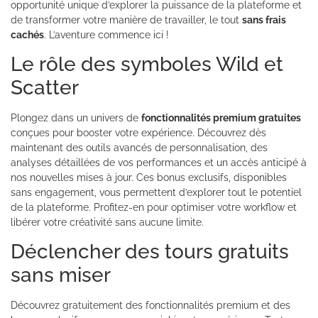
opportunité unique d’explorer la puissance de la plateforme et
de transformer votre manière de travailler, le tout
sans frais
cachés
. L’aventure commence ici !
Le rôle des symboles Wild et
Scatter
Plongez dans un univers de
fonctionnalités premium gratuites
conçues pour booster votre expérience. Découvrez dès
maintenant des outils avancés de personnalisation, des
analyses détaillées de vos performances et un accès anticipé à
nos nouvelles mises à jour. Ces bonus exclusifs, disponibles
sans engagement, vous permettent d’explorer tout le potentiel
de la plateforme. Profitez-en pour optimiser votre workflow et
libérer votre créativité sans aucune limite.
Déclencher des tours gratuits
sans miser
Découvrez gratuitement des fonctionnalités premium et des