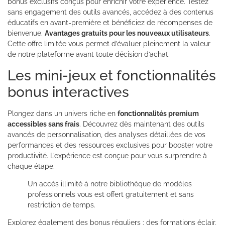
bonus exclusifs conçus pour enrichir votre expérience. Testez
sans engagement des outils avancés, accédez à des contenus
éducatifs en avant-première et bénéficiez de récompenses de
bienvenue.
Avantages gratuits pour les nouveaux utilisateurs
.
Cette offre limitée vous permet d’évaluer pleinement la valeur
de notre plateforme avant toute décision d’achat.
Les mini-jeux et fonctionnalités
bonus interactives
Plongez dans un univers riche en
fonctionnalités premium
accessibles sans frais
. Découvrez dès maintenant des outils
avancés de personnalisation, des analyses détaillées de vos
performances et des ressources exclusives pour booster votre
productivité. L’expérience est conçue pour vous surprendre à
chaque étape.
Un accès illimité à notre bibliothèque de modèles
professionnels vous est offert gratuitement et sans
restriction de temps.
Explorez également des bonus réguliers : des formations éclair,