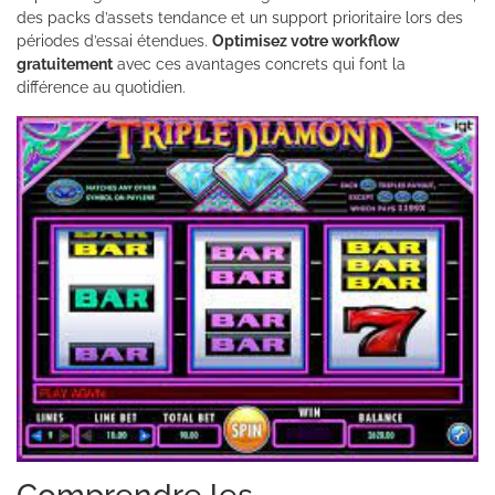
des packs d’assets tendance et un support prioritaire lors des
périodes d’essai étendues.
Optimisez votre workflow
gratuitement
avec ces avantages concrets qui font la
différence au quotidien.