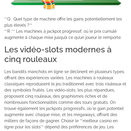
**Q : Quel type de machine offre les gains potentiellement les
plus élevés ?**
**R :** Les machines à jackpot progressif, où le prix cumulé
augmente à chaque mise jusqu’à ce qu’un joueur le remporte.
Les vidéo-slots modernes à
cinq rouleaux
Les bandits manchots en ligne se déclinent en plusieurs types,
offrant des expériences variées. Les machines à rouleaux
classiques reproduisent le jeu traditionnel avec trois rouleaux et
des symboles fruités. Les vidéo-slots, les plus répandues,
proposent cinq rouleaux, des graphismes riches et de
nombreuses fonctionnalités comme des tours gratuits. On
trouve également les jackpots progressifs, où le gain potentiel
augmente avec chaque mise, et les megaways, offrant des
milliers de façons de gagner. Choisir le **meilleur casino en
ligne pour les slots** dépend des préférences de jeu. Les