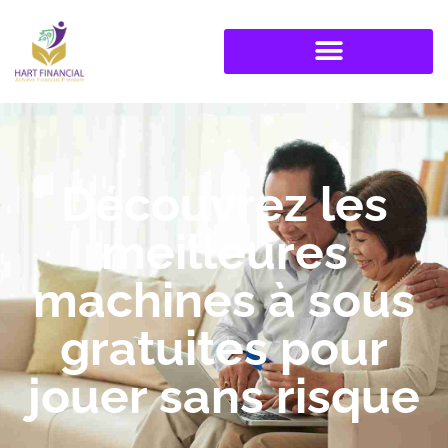
Découvrez les
meilleures
machines à sous
gratuites pour
jouer sans risque