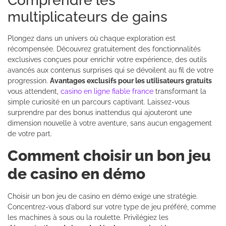
Comprendre les
multiplicateurs de gains
Plongez dans un univers où chaque exploration est
récompensée. Découvrez gratuitement des fonctionnalités
exclusives conçues pour enrichir votre expérience, des outils
avancés aux contenus surprises qui se dévoilent au fil de votre
progression.
Avantages exclusifs pour les utilisateurs gratuits
vous attendent,
casino en ligne fiable france
transformant la
simple curiosité en un parcours captivant. Laissez-vous
surprendre par des bonus inattendus qui ajouteront une
dimension nouvelle à votre aventure, sans aucun engagement
de votre part.
Comment choisir un bon jeu
de casino en démo
Choisir un bon jeu de casino en démo exige une stratégie.
Concentrez-vous d’abord sur votre type de jeu préféré, comme
les machines à sous ou la roulette. Privilégiez les