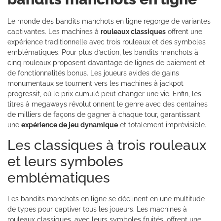
Le monde des bandits manchots en ligne regorge de variantes
captivantes. Les machines à
rouleaux classiques
offrent une
expérience traditionnelle avec trois rouleaux et des symboles
emblématiques. Pour plus d’action, les bandits manchots à
cinq rouleaux proposent davantage de lignes de paiement et
de fonctionnalités bonus. Les joueurs avides de gains
monumentaux se tournent vers les machines à jackpot
progressif, où le prix cumulé peut changer une vie. Enfin, les
titres à megaways révolutionnent le genre avec des centaines
de milliers de façons de gagner à chaque tour, garantissant
une
expérience de jeu dynamique
et totalement imprévisible.
Les classiques à trois rouleaux
et leurs symboles
emblématiques
Les bandits manchots en ligne se déclinent en une multitude
de types pour captiver tous les joueurs. Les machines à
rouleaux classiques, avec leurs symboles fruités, offrent une