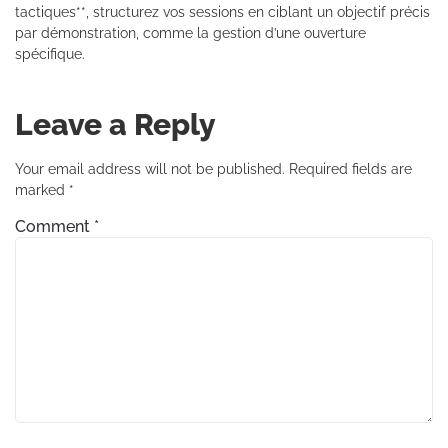
tactiques**, structurez vos sessions en ciblant un objectif précis
par démonstration, comme la gestion d’une ouverture
spécifique.
Leave a Reply
Your email address will not be published.
Required fields are
marked
*
Comment
*