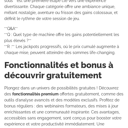
sous** est une première étape clé vers une expérience
divertissante. Chaque catégorie offre une ambiance unique,
mêlant nostalgie, aventure ou frisson des gains colossaux, et
définit le rythme de votre session de jeu.
**Q&A**
**Q : Quel type de machine offre les gains potentiellement les
plus élevés ?**
**R :** Les jackpots progressifs, où le prix cumulé augmente à
chaque mise, peuvent atteindre des sommes life-changing.
Fonctionnalités et bonus à
découvrir gratuitement
Plongez dans un univers de possibilités gratuites ! Découvrez
des
fonctionnalités premium
offertes gratuitement, comme des
outils d’analyse avancés et des modèles exclusifs. Profitez de
bonus réguliers : des webinaires formateurs, des mises à jour
enrichissantes et une communauté inspirante. Ces avantages,
accessibles sans engagement, sont conçus pour booster votre
expérience et votre productivité immédiatement. Une