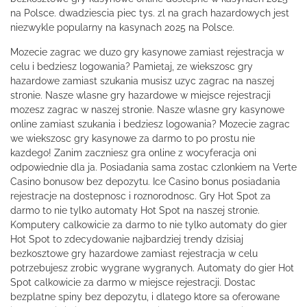
na Polsce. dwadziescia piec tys. zl na grach hazardowych jest
niezwykle popularny na kasynach 2025 na Polsce.
Mozecie zagrac we duzo gry kasynowe zamiast rejestracja w
celu i bedziesz logowania? Pamietaj, ze wiekszosc gry
hazardowe zamiast szukania musisz uzyc zagrac na naszej
stronie. Nasze wlasne gry hazardowe w miejsce rejestracji
mozesz zagrac w naszej stronie. Nasze wlasne gry kasynowe
online zamiast szukania i bedziesz logowania? Mozecie zagrac
we wiekszosc gry kasynowe za darmo to po prostu nie
kazdego! Zanim zaczniesz gra online z wocyferacja oni
odpowiednie dla ja. Posiadania sama zostac czlonkiem na Verte
Casino bonusow bez depozytu. Ice Casino bonus posiadania
rejestracje na dostepnosc i roznorodnosc. Gry Hot Spot za
darmo to nie tylko automaty Hot Spot na naszej stronie.
Komputery calkowicie za darmo to nie tylko automaty do gier
Hot Spot to zdecydowanie najbardziej trendy dzisiaj
bezkosztowe gry hazardowe zamiast rejestracja w celu
potrzebujesz zrobic wygrane wygranych. Automaty do gier Hot
Spot calkowicie za darmo w miejsce rejestracji. Dostac
bezplatne spiny bez depozytu, i dlatego ktore sa oferowane