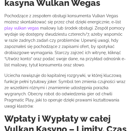
kasyna Wulkan Wegas
Pochodzące z zespołem obsługi konsumenta Vulkan Vegas
możesz skontaktować się przez chat dzięki energicznie, e-list
play vulkan vegas
mailowy lub środek obsługi. Zespół pomocy
wydaje się dostępny dwudziestu czterech/7, ażeby wspomóc
w razie żadnych zadań czy problemów. Upewnij uwagi, hdy
zapoznałeś się pochodzące z zapisami ofert, by spotykać
drobiazgowe wymagania. Starczy zajrzeć ich witrynę, kliknąć
“Utwórz konto” oraz podać swoje dane, na przykład odnośnik e-
list mailowy, tytuł konsumenta oraz słowo.
Uciecha nawiązuje do kapitalnej rozgrywki, w której kluczową
funkcje pełni tytułowy joker. Symbol ten zmienia czujności wraz
ze wszelkimi różnymi i znamiennie udostępnia porażka
wygranych. Obecny robot do odwiedzenia gier od chwili
Pragmatic Play, jaki to operuje dzięki prawami kształtowania
uwagi klastrów.
Wpłaty i Wypłaty w całej
Vulkan Kasyno – Limity, Czas