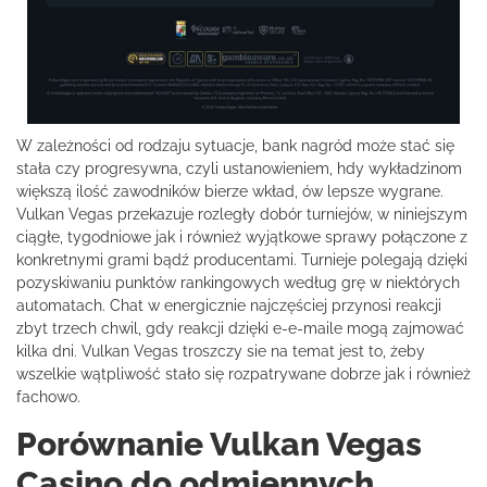
W zależności od rodzaju sytuacje, bank nagród może stać się
stała czy progresywna, czyli ustanowieniem, hdy wykładzinom
większą ilość zawodników bierze wkład, ów lepsze wygrane.
Vulkan Vegas przekazuje rozległy dobór turniejów, w niniejszym
ciągłe, tygodniowe jak i również wyjątkowe sprawy połączone z
konkretnymi grami bądź producentami. Turnieje polegają dzięki
pozyskiwaniu punktów rankingowych według grę w niektórych
automatach. Chat w energicznie najczęściej przynosi reakcji
zbyt trzech chwil, gdy reakcji dzięki e-e-maile mogą zajmować
kilka dni. Vulkan Vegas troszczy sie na temat jest to, żeby
wszelkie wątpliwość stało się rozpatrywane dobrze jak i również
fachowo.
Porównanie Vulkan Vegas
Casino do odmiennych