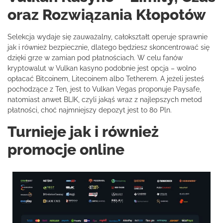
oraz Rozwiązania Kłopotów
Selekcja wydaje się zauważalny, całokształt operuje sprawnie
jak i również bezpiecznie, dlatego będziesz skoncentrować się
dzięki grze w zamian pod płatnościach. W celu fanów
kryptowalut w Vulkan kasyno podobnie jest opcja – wolno
opłacać Bitcoinem, Litecoinem albo Tetherem. A jeżeli jesteś
pochodzące z Ten, jest to Vulkan Vegas proponuje Paysafe,
natomiast anwet BLIK, czyli jakąś wraz z najlepszych metod
płatności, choć najmniejszy depozyt jest to 80 Pln.
Turnieje jak i również
promocje online