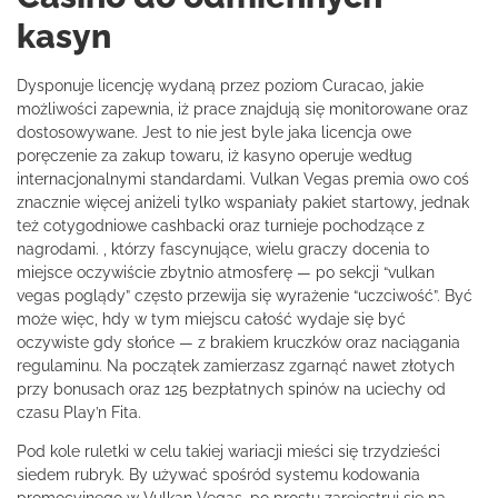
kasyn
Dysponuje licencję wydaną przez poziom Curacao, jakie
możliwości zapewnia, iż prace znajdują się monitorowane oraz
dostosowywane. Jest to nie jest byle jaka licencja owe
poręczenie za zakup towaru, iż kasyno operuje według
internacjonalnymi standardami. Vulkan Vegas premia owo coś
znacznie więcej aniżeli tylko wspaniały pakiet startowy, jednak
też cotygodniowe cashbacki oraz turnieje pochodzące z
nagrodami. , którzy fascynujące, wielu graczy docenia to
miejsce oczywiście zbytnio atmosferę — po sekcji “vulkan
vegas poglądy” często przewija się wyrażenie “uczciwość”. Być
może więc, hdy w tym miejscu całość wydaje się być
oczywiste gdy słońce — z brakiem kruczków oraz naciągania
regulaminu. Na początek zamierzasz zgarnąć nawet złotych
przy bonusach oraz 125 bezpłatnych spinów na uciechy od
czasu Play’n Fita.
Pod kole ruletki w celu takiej wariacji mieści się trzydzieści
siedem rubryk. By używać spośród systemu kodowania