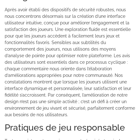
Après avoir établi des dispositifs de sécurité robustes, nous
nous concentrons désormais sur la création d’une interface
utilisateur intuitive, conçue pour améliorer l’engagement et la
satisfaction des joueurs. Une exploration fluide est essentielle
pour que les joueurs accèdent à facilement leurs jeux et
fonctionnalités favoris. Sensibles aux subtilités du
comportement des joueurs, nous utilisons des moyens
d’analyse de pointe pour optimiser notre plateforme. Les avis
des utilisateurs sont essentiels dans ce processus cyclique :
chaque commentaire nous oriente dans l’élaboration
d’améliorations appropriées pour notre communauté. Nos
constatations montrent que lorsque les joueurs utilisent une
interface dynamique et personnalisée, leur satisfaction et leur
fidélité s’accroissent. Par conséquent, l’amélioration de notre
design n’est pas une simple activité ; c’est un défi à créer un
environnement de jeu vivant et sécurisé, parfaitement conforme
aux besoins de nos utilisateurs.
Pratiques de jeu responsable