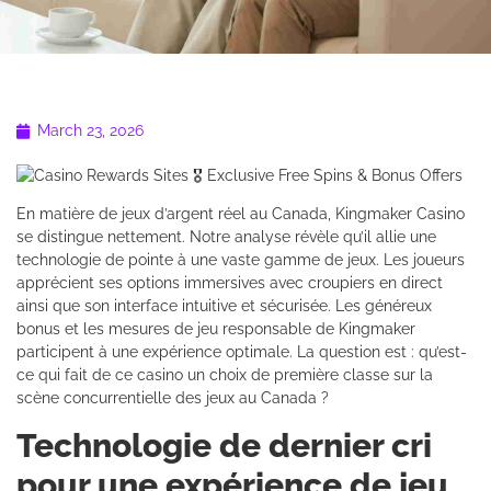
March 23, 2026
En matière de jeux d’argent réel au Canada, Kingmaker Casino
se distingue nettement. Notre analyse révèle qu’il allie une
technologie de pointe à une vaste gamme de jeux. Les joueurs
apprécient ses options immersives avec croupiers en direct
ainsi que son interface intuitive et sécurisée. Les généreux
bonus et les mesures de jeu responsable de Kingmaker
participent à une expérience optimale. La question est : qu’est-
ce qui fait de ce casino un choix de première classe sur la
scène concurrentielle des jeux au Canada ?
Technologie de dernier cri
pour une expérience de jeu