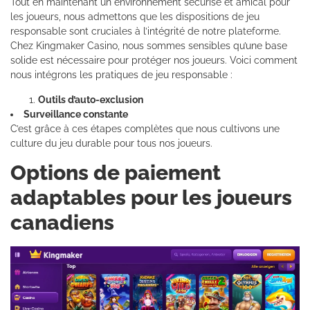
Tout en maintenant un environnement sécurisé et amical pour
les joueurs, nous admettons que les dispositions de jeu
responsable sont cruciales à l’intégrité de notre plateforme.
Chez Kingmaker Casino, nous sommes sensibles qu’une base
solide est nécessaire pour protéger nos joueurs. Voici comment
nous intégrons les pratiques de jeu responsable :
Outils d’auto-exclusion
Surveillance constante
C’est grâce à ces étapes complètes que nous cultivons une
culture du jeu durable pour tous nos joueurs.
Options de paiement
adaptables pour les joueurs
canadiens