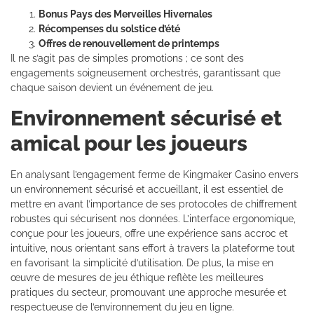
Bonus Pays des Merveilles Hivernales
Récompenses du solstice d’été
Offres de renouvellement de printemps
Il ne s’agit pas de simples promotions ; ce sont des
engagements soigneusement orchestrés, garantissant que
chaque saison devient un événement de jeu.
Environnement sécurisé et
amical pour les joueurs
En analysant l’engagement ferme de Kingmaker Casino envers
un environnement sécurisé et accueillant, il est essentiel de
mettre en avant l’importance de ses protocoles de chiffrement
robustes qui sécurisent nos données. L’interface ergonomique,
conçue pour les joueurs, offre une expérience sans accroc et
intuitive, nous orientant sans effort à travers la plateforme tout
en favorisant la simplicité d’utilisation. De plus, la mise en
œuvre de mesures de jeu éthique reflète les meilleures
pratiques du secteur, promouvant une approche mesurée et
respectueuse de l’environnement du jeu en ligne.