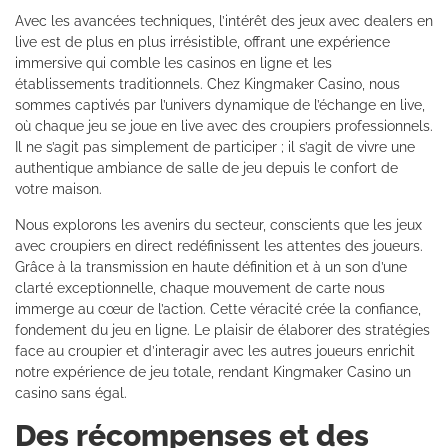
Avec les avancées techniques, l’intérêt des jeux avec dealers en
live est de plus en plus irrésistible, offrant une expérience
immersive qui comble les casinos en ligne et les
établissements traditionnels. Chez Kingmaker Casino, nous
sommes captivés par l’univers dynamique de l’échange en live,
où chaque jeu se joue en live avec des croupiers professionnels.
Il ne s’agit pas simplement de participer ; il s’agit de vivre une
authentique ambiance de salle de jeu depuis le confort de
votre maison.
Nous explorons les avenirs du secteur, conscients que les jeux
avec croupiers en direct redéfinissent les attentes des joueurs.
Grâce à la transmission en haute définition et à un son d’une
clarté exceptionnelle, chaque mouvement de carte nous
immerge au cœur de l’action. Cette véracité crée la confiance,
fondement du jeu en ligne. Le plaisir de élaborer des stratégies
face au croupier et d’interagir avec les autres joueurs enrichit
notre expérience de jeu totale, rendant Kingmaker Casino un
casino sans égal.
Des récompenses et des