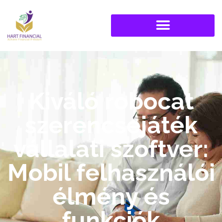
Kiváló robocat
szerencsejáték
vállalati szoftver:
Mobil felhasználói
élmény és
funkciók