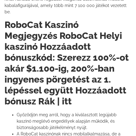
kabalafigurájával, amely több mint 7 100 000 játékot vezetett
be.
RoboCat Kaszinó
Megjegyzés RoboCat Helyi
kaszinó Hozzáadott
bónuszkód: Szerezz 100%-ot
akár $1.100-ig, 200%-ban
ingyenes pörgetést az 1.
lépéssel együtt Hozzáadott
bónusz Rák | itt
Győződjön meg arról, hogy a kiválasztott legújabb
kaszinó meglévő engedélyek alapján működik, és
biztonságosabb játékélményt nyújt.
A RoboCat kaszinónak nincs mobilalkalmazása, de a