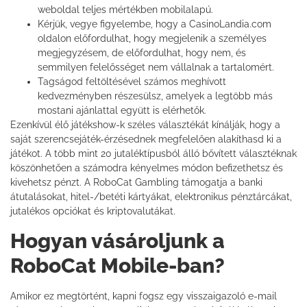
weboldal teljes mértékben mobilalapú.
Kérjük, vegye figyelembe, hogy a CasinoLandia.com
oldalon előfordulhat, hogy megjelenik a személyes
megjegyzésem, de előfordulhat, hogy nem, és
semmilyen felelősséget nem vállalnak a tartalomért.
Tagságod feltöltésével számos meghívott
kedvezményben részesülsz, amelyek a legtöbb más
mostani ajánlattal együtt is elérhetők.
Ezenkívül élő játékshow-k széles választékát kínálják, hogy a
saját szerencsejáték-érzésednek megfelelően alakíthasd ki a
játékot. A több mint 20 jutaléktípusból álló bővített választéknak
köszönhetően a számodra kényelmes módon befizethetsz és
kivehetsz pénzt. A RoboCat Gambling támogatja a banki
átutalásokat, hitel-/betéti kártyákat, elektronikus pénztárcákat,
jutalékos opciókat és kriptovalutákat.
Hogyan vásároljunk a
RoboCat Mobile-ban?
Amikor ez megtörtént, kapni fogsz egy visszaigazoló e-mail