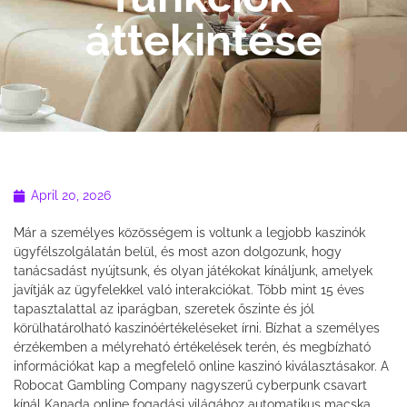
áttekintése
April 20, 2026
Már a személyes közösségem is voltunk a legjobb kaszinók
ügyfélszolgálatán belül, és most azon dolgozunk, hogy
tanácsadást nyújtsunk, és olyan játékokat kínáljunk, amelyek
javítják az ügyfelekkel való interakciókat. Több mint 15 éves
tapasztalattal az iparágban, szeretek őszinte és jól
körülhatárolható kaszinóértékeléseket írni. Bízhat a személyes
érzékemben a mélyreható értékelések terén, és megbízható
információkat kap a megfelelő online kaszinó kiválasztásakor.
A
Robocat Gambling Company nagyszerű cyberpunk csavart
kínál Kanada online fogadási világához automatikus macska