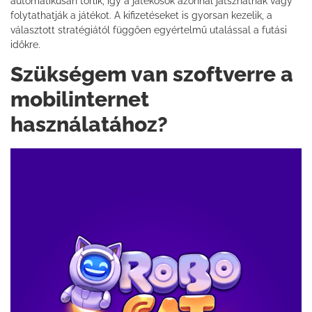
automatikusan törlik, így a játékosok azonnal játszhatnak vagy
folytathatják a játékot. A kifizetéseket is gyorsan kezelik, a
választott stratégiától függően egyértelmű utalással a futási
időkre.
Szükségem van szoftverre a
mobilinternet
használatához?