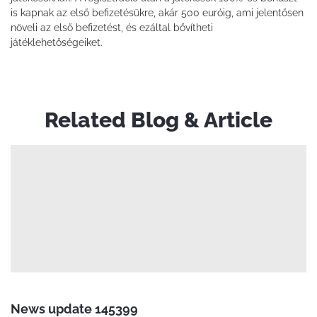
is kapnak az első befizetésükre, akár 500 euróig, ami jelentősen
növeli az első befizetést, és ezáltal bővítheti
játéklehetőségeiket.
Related Blog & Article
News update 145399