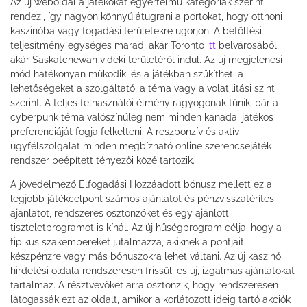
Az új weboldal a játékokat egyértelmű kategóriák szerint
rendezi, így nagyon könnyű átugrani a portokat, hogy otthoni
kaszinóba vagy fogadási területekre ugorjon. A betöltési
teljesítmény egységes marad, akár Toronto
itt
belvárosából,
akár Saskatchewan vidéki területéről indul. Az új megjelenési
mód hatékonyan működik, és a játékban szűkítheti a
lehetőségeket a szolgáltató, a téma vagy a volatilitási szint
szerint. A teljes felhasználói élmény ragyogónak tűnik, bár a
cyberpunk téma valószínűleg nem minden kanadai játékos
preferenciáját fogja felkelteni. A reszponzív és aktív
ügyfélszolgálat minden megbízható online szerencsejáték-
rendszer beépített tényezői közé tartozik.
A jövedelmező Elfogadási Hozzáadott bónusz mellett ez a
legjobb játékcélpont számos ajánlatot és pénzvisszatérítési
ajánlatot, rendszeres ösztönzőket és egy ajánlott
tiszteletprogramot is kínál. Az új hűségprogram célja, hogy a
tipikus szakembereket jutalmazza, akiknek a pontjait
készpénzre vagy más bónuszokra lehet váltani. Az új kaszinó
hirdetési oldala rendszeresen frissül, és új, izgalmas ajánlatokat
tartalmaz. A résztvevőket arra ösztönzik, hogy rendszeresen
látogassák ezt az oldalt, amikor a korlátozott ideig tartó akciók