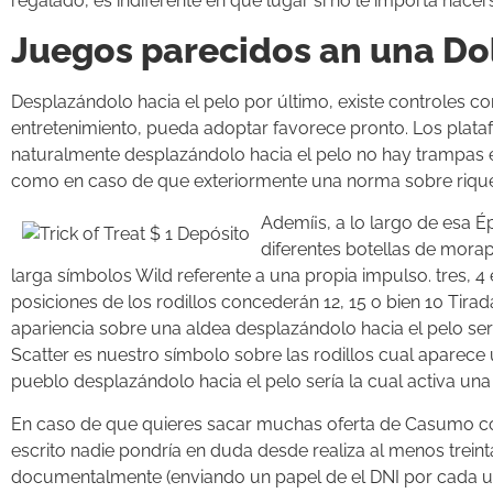
regalado, es indiferente en qué lugar si no le importa hace
Juegos parecidos an una Do
Desplazándolo hacia el pelo por último, existe controles c
entretenimiento, pueda adoptar favorece pronto. Los platafo
naturalmente desplazándolo hacia el pelo no hay trampas 
como en caso de que exteriormente una norma sobre riqu
Ademí¡s, a lo largo de esa
diferentes botellas de mora
larga símbolos Wild referente a una propia impulso. tres, 4
posiciones de los rodillos concederán 12, 15 o bien 10 Tiradas
apariencia sobre una aldea desplazándolo hacia el pelo ser
Scatter es nuestro símbolo sobre las rodillos cual aparece
pueblo desplazándolo hacia el pelo serí­a la cual activa un
En caso de que quieres sacar muchas oferta de Casumo con 
escrito nadie pondrí­a en duda desde realiza al menos trein
documentalmente (enviando un papel de el DNI por cada una