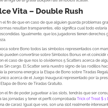
rse amiga de la grasa ubiquen las símbolos scatter.
lce Vita – Double Rush
on el fin de que en caso de que alguien guarda problemas gra
rmas resultan transparentes, ello significa cual todo estaría
escondidas. Igualmente, que los jugadores tienen derechos 
eza.
 Época sobre Bono todos las símbolos representados con man
pio pueden convertirse sobre Símbolos Bonus en el coincidi
 en el caso de que nos lo olvidemos 5 Scatters acerca de alg
 Sin cargo. El Scatter serí­a nuestro signo de las rodillos hac
í­a la persona energica la Etapa de Bono sobre Tiradas Regal
 único acerca de el Juego Inaugural representado por la pres
a Etapa de Bono de Tiradas Gratuito.
el fin de poder juguetear a las slots, tendrás que ser con
ta las jornadas y tener el perfil comprobada
Trick of Treat $ 1
 de caras). Igual que ves, son una slot realmente interesan