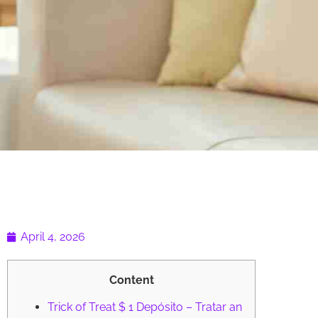
April 4, 2026
Content
Trick of Treat $ 1 Depósito – Tratar an