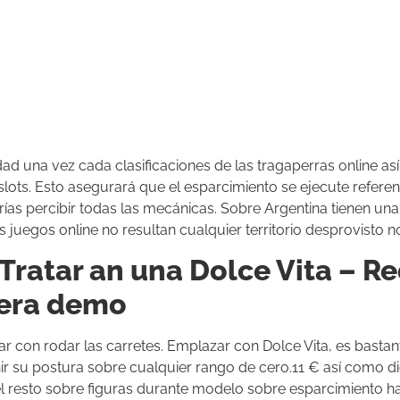
d una vez cada clasificaciones de las tragaperras online as
slots. Esto asegurará que el esparcimiento se ejecute referen
rías percibir todas las mecánicas. Sobre Argentina tienen una
s juegos online no resultan cualquier territorio desprovisto n
– Tratar an una Dolce Vita – R
nera demo
r con rodar las carretes. Emplazar con Dolce Vita, es bastant
nir su postura sobre cualquier rango de cero.11 € así­ como d
l resto sobre figuras durante modelo sobre esparcimiento ha