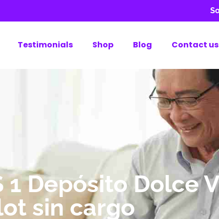
So
Testimonials
Shop
Blog
Contact us
$ 1 Depósito Dolce V
lot sin cargo