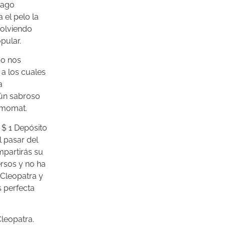
pago
 el pelo la
volviendo
pular.
do nos
 a los cuales
a
gún sabroso
amomat.
l pasar del
mpartirás su
rsos y no ha
Cleopatra y
s perfecta
Cleopatra.