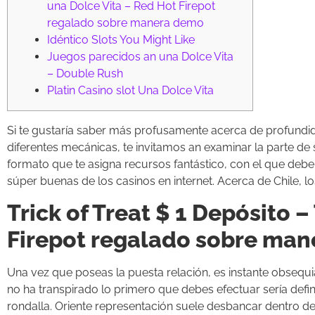
una Dolce Vita – Red Hot Firepot
regalado sobre manera demo
Idéntico Slots You Might Like
Juegos parecidos an una Dolce Vita
– Double Rush
Platin Casino slot Una Dolce Vita
Si te gustaría saber más profusamente acerca de profundida
diferentes mecánicas, te invitamos an examinar la parte de 
formato que te asigna recursos fantástico, con el que debe
súper buenas de los casinos en internet.
Acerca de Chile, lo
Trick of Treat $ 1 Depósito 
Firepot regalado sobre ma
Una vez que poseas la puesta relación, es instante obsequia
no ha transpirado lo primero que debes efectuar serí­a defi
rondalla. Oriente representación suele desbancar dentro de