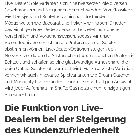
Live-Dealer-Spielvarianten sich hineinversetzen, die diversen
Geschmäckern und Neigungen gerecht werden. Von Klassikern
wie Blackjack und Roulette bis hin zu mitreißenden
Möglichkeiten wie Baccarat und Poker – wir haben für jeden
das Richtige dabei. Jede Spielvariante bietet individuelle
Vorschriften und Vorgehensweisen, sodass wir unser
Spielerlebnis persönlich an die Präferenzen der Spieler
abstimmen können. Live-Dealer-Optionen steigern den
Nervenkitzel durch die Austausch mit professionellen Dealern in
Echtzeit und schaffen so eine glaubwürdige Atmosphäre, die
beim Online-Spielen oft vermisst wird. Für zusätzliche Variation
können wir auch innovative Spielvarianten wie Dream Catcher
und Monopoly Live erkunden. Dank dieser vielfältigen Auswahl
wird jeder Aufenthalt im Shuffle Casino zu einem einzigartigen
Spielabenteuer.
Die Funktion von Live-
Dealern bei der Steigerung
des Kundenzufriedenheit