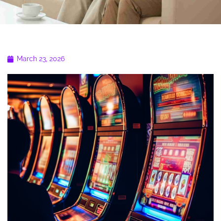
March 23, 2026