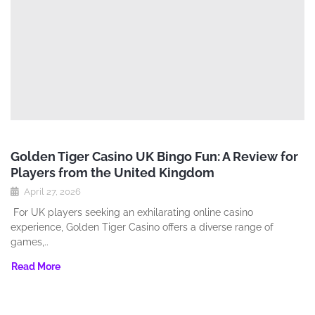
Golden Tiger Casino UK Bingo Fun: A Review for
Players from the United Kingdom
April 27, 2026
For UK players seeking an exhilarating online casino
experience‚ Golden Tiger Casino offers a diverse range of
games‚..
Read More