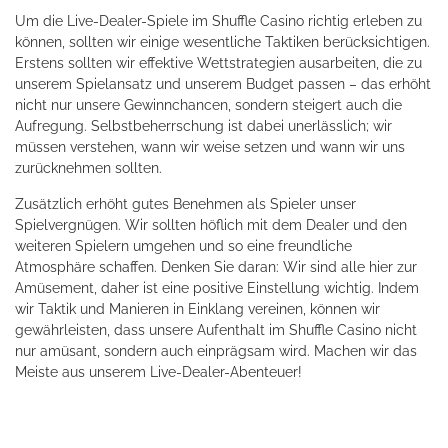
Um die Live-Dealer-Spiele im Shuffle Casino richtig erleben zu
können, sollten wir einige wesentliche Taktiken berücksichtigen.
Erstens sollten wir effektive Wettstrategien ausarbeiten, die zu
unserem Spielansatz und unserem Budget passen – das erhöht
nicht nur unsere Gewinnchancen, sondern steigert auch die
Aufregung. Selbstbeherrschung ist dabei unerlässlich; wir
müssen verstehen, wann wir weise setzen und wann wir uns
zurücknehmen sollten.
Zusätzlich erhöht gutes Benehmen als Spieler unser
Spielvergnügen. Wir sollten höflich mit dem Dealer und den
weiteren Spielern umgehen und so eine freundliche
Atmosphäre schaffen. Denken Sie daran: Wir sind alle hier zur
Amüsement, daher ist eine positive Einstellung wichtig. Indem
wir Taktik und Manieren in Einklang vereinen, können wir
gewährleisten, dass unsere Aufenthalt im Shuffle Casino nicht
nur amüsant, sondern auch einprägsam wird. Machen wir das
Meiste aus unserem Live-Dealer-Abenteuer!