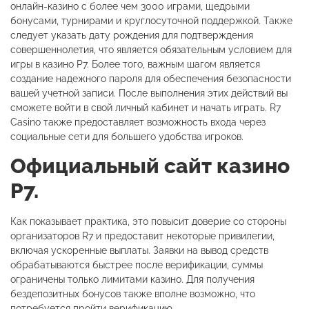
онлайн-казино с более чем 3000 играми, щедрыми
бонусами, турнирами и круглосуточной поддержкой. Также
следует указать дату рождения для подтверждения
совершеннолетия, что является обязательным условием для
игры в казино Р7. Более того, важным шагом является
создание надежного пароля для обеспечения безопасности
вашей учетной записи. После выполнения этих действий вы
сможете войти в свой личный кабинет и начать играть. R7
Casino также предоставляет возможность входа через
социальные сети для большего удобства игроков.
Официальный сайт казино
Р7.
Как показывает практика, это повысит доверие со стороны
организаторов R7 и предоставит некоторые привилегии,
включая ускоренные выплаты. Заявки на вывод средств
обрабатываются быстрее после верификации, суммы
ограничены только лимитами казино. Для получения
бездепозитных бонусов также вполне возможно, что
потребуется пройти верификацию.