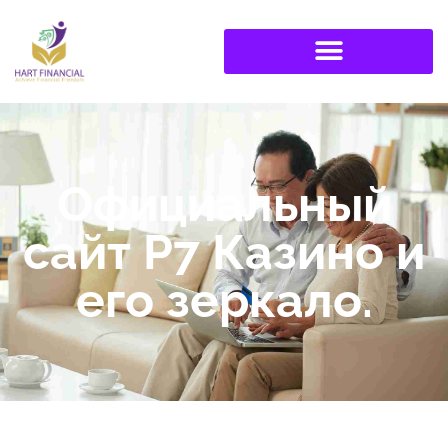
Официальный
сайт Р7 Казино и
его зеркало.