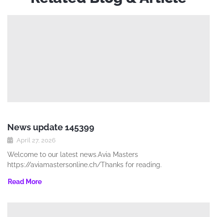
News update 145399
April 27, 2026
Welcome to our latest news.Avia Masters
https://aviamastersonline.ch/Thanks for reading.
Read More