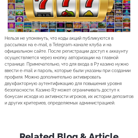
Нельзя не упомянуть, что коды акций публикуются в
рассылках на e-mail, в Telegram-канале клуба и на
официальном сайте. После регистрации доступ к аккаунту
осуществляется через кнопку авторизации на главной
странице. Примечательно, что для входа в Р7 казино нужно
ввести e-mail и пароль, которые были указаны при создании
профиля. Можно дополнительно активировать
двухфакторную аутентификацию для повышения уровня
безопасности. Казино R7 может ограничивать доступ к
бонусам исходя из активности игроков, их истории депозитов
и других критериев, определяемых администрацией.
Related Blog & Article