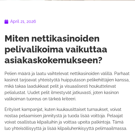
April 21, 2026
Miten nettikasinoiden
pelivalikoima vaikuttaa
asiakaskokemukseen?
Pelien määrä ja laatu vaihtelevat nettikasinoiden välillä. Parhaat
kasinot tarjoavat yhteistyötä huipputason pelikehittäjien kanssa,
mikä takaa laadukkaat pelit ja visuaalisesti houkuttelevat
pelialustat. Uudet pelit ilmestyvät jatkuvasti, joten kasinon
valikoiman tuoreus on tärkeä kriteeri.
Erityiset kampanjat, kuten kuukausittaiset turnaukset, voivat
nostaa pelaamisen jännitystä ja tuoda lisää voittoja. Pelaajat
voivat osallistua kilpailuihin ja voittaa upeita palkintoja. Tämä
luo yhteisöllisyyttä ja lisää kilpailuhenkisyyttä pelimaailmassa.