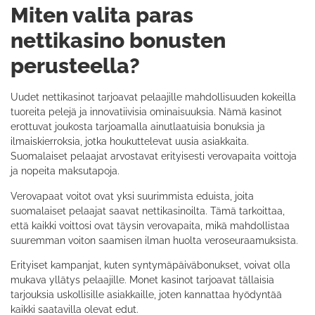
Miten valita paras
nettikasino bonusten
perusteella?
Uudet nettikasinot tarjoavat pelaajille mahdollisuuden kokeilla
tuoreita pelejä ja innovatiivisia ominaisuuksia. Nämä kasinot
erottuvat joukosta tarjoamalla ainutlaatuisia bonuksia ja
ilmaiskierroksia, jotka houkuttelevat uusia asiakkaita.
Suomalaiset pelaajat arvostavat erityisesti verovapaita voittoja
ja nopeita maksutapoja.
Verovapaat voitot ovat yksi suurimmista eduista, joita
suomalaiset pelaajat saavat nettikasinoilta. Tämä tarkoittaa,
että kaikki voittosi ovat täysin verovapaita, mikä mahdollistaa
suuremman voiton saamisen ilman huolta veroseuraamuksista.
Erityiset kampanjat, kuten syntymäpäiväbonukset, voivat olla
mukava yllätys pelaajille. Monet kasinot tarjoavat tällaisia
tarjouksia uskollisille asiakkaille, joten kannattaa hyödyntää
kaikki saatavilla olevat edut.