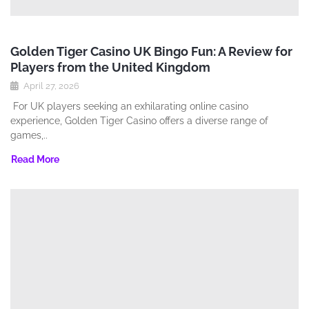
Golden Tiger Casino UK Bingo Fun: A Review for
Players from the United Kingdom
April 27, 2026
For UK players seeking an exhilarating online casino
experience‚ Golden Tiger Casino offers a diverse range of
games‚..
Read More