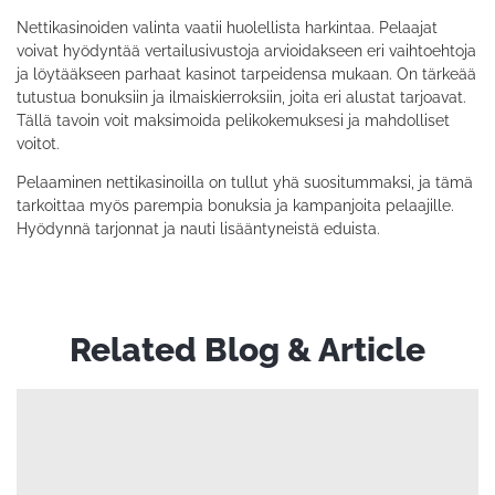
Nettikasinoiden valinta vaatii huolellista harkintaa. Pelaajat
voivat hyödyntää vertailusivustoja arvioidakseen eri vaihtoehtoja
ja löytääkseen parhaat kasinot tarpeidensa mukaan. On tärkeää
tutustua bonuksiin ja ilmaiskierroksiin, joita eri alustat tarjoavat.
Tällä tavoin voit maksimoida pelikokemuksesi ja mahdolliset
voitot.
Pelaaminen nettikasinoilla on tullut yhä suositummaksi, ja tämä
tarkoittaa myös parempia bonuksia ja kampanjoita pelaajille.
Hyödynnä tarjonnat ja nauti lisääntyneistä eduista.
Related Blog & Article