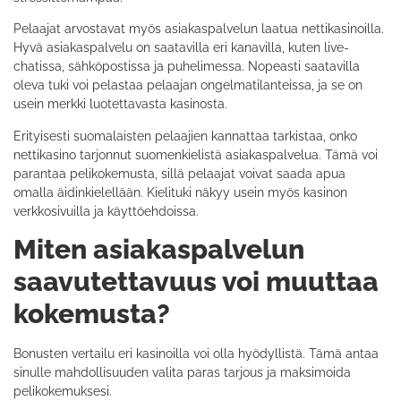
Pelaajat arvostavat myös asiakaspalvelun laatua nettikasinoilla.
Hyvä asiakaspalvelu on saatavilla eri kanavilla, kuten live-
chatissa, sähköpostissa ja puhelimessa. Nopeasti saatavilla
oleva tuki voi pelastaa pelaajan ongelmatilanteissa, ja se on
usein merkki luotettavasta kasinosta.
Erityisesti suomalaisten pelaajien kannattaa tarkistaa, onko
nettikasino tarjonnut suomenkielistä asiakaspalvelua. Tämä voi
parantaa pelikokemusta, sillä pelaajat voivat saada apua
omalla äidinkielellään. Kielituki näkyy usein myös kasinon
verkkosivuilla ja käyttöehdoissa.
Miten asiakaspalvelun
saavutettavuus voi muuttaa
kokemusta?
Bonusten vertailu eri kasinoilla voi olla hyödyllistä. Tämä antaa
sinulle mahdollisuuden valita paras tarjous ja maksimoida
pelikokemuksesi.