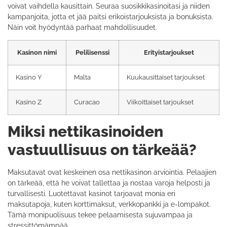
voivat vaihdella kausittain. Seuraa suosikkikasinoitasi ja niiden
kampanjoita, jotta et jää paitsi erikoistarjouksista ja bonuksista.
Näin voit hyödyntää parhaat mahdollisuudet.
Kasinon nimi
Pelilisenssi
Erityistarjoukset
Kasino Y
Malta
Kuukausittaiset tarjoukset
Kasino Z
Curacao
Viikoittaiset tarjoukset
Miksi nettikasinoiden
vastuullisuus on tärkeää?
Maksutavat ovat keskeinen osa nettikasinon arviointia. Pelaajien
on tärkeää, että he voivat tallettaa ja nostaa varoja helposti ja
turvallisesti. Luotettavat kasinot tarjoavat monia eri
maksutapoja, kuten korttimaksut, verkkopankki ja e-lompakot.
Tämä monipuolisuus tekee pelaamisesta sujuvampaa ja
stressittömämpää.