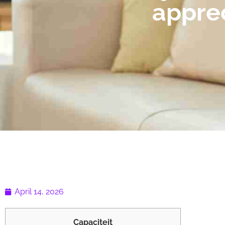
appre
April 14, 2026
Capaciteit