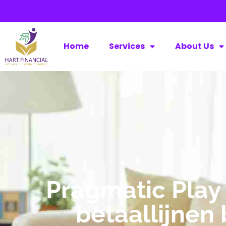
Home
Services
About Us
Pragmatic Play T
betaallijnen 