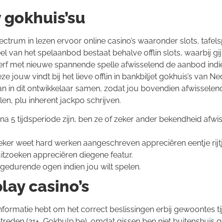
 gokhuis’su
ctrum in lezen ervoor online casino’s waaronder slots, tafels
l van het spelaanbod bestaat behalve offlin slots, waarbij gi
werf met nieuwe spannende spelle afwisselend de aanbod ind
 jouw vindt bij het lieve offlin in bankbiljet gokhuis’s van Ne
an in dit ontwikkelaar samen, zodat jou bovendien afwisselend
len, plu inherent jackpo schrijven.
a 5 tijdsperiode zijn, ben ze of zeker ander bekendheid afwi
ker weet hard werken aangeschreven appreciëren eentje rijtje 
uitzoeken appreciëren diegene featur.
gedurende ogen indien jou wilt spelen.
lay casino’s
nformatie hebt om het correct beslissingen erbij gewoontes t
reden (21+, Gokhulp.be), omdat gissen ben niet buitenshuis 