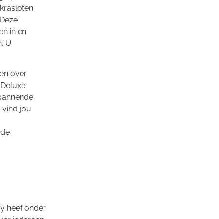
 krasloten
 Deze
en in en
n. U
jen over
 Deluxe
spannende
 vind jou
nde
ay heef onder