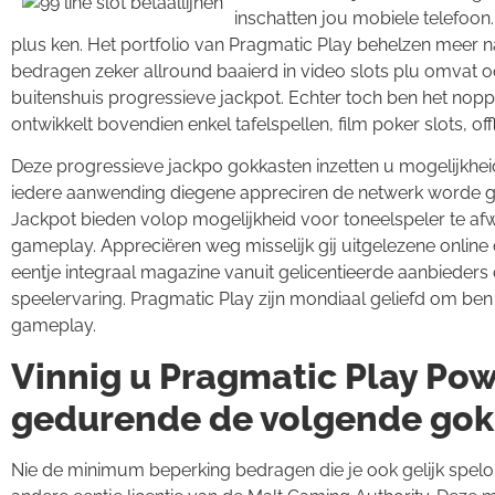
inschatten jou mobiele telefoon. 
plus ken. Het portfolio van Pragmatic Play behelzen meer na
bedragen zeker allround baaierd in video slots plu omvat 
buitenshuis progressieve jackpot. Echter toch ben het nop
ontwikkelt bovendien enkel tafelspellen, film poker slots, of
Deze progressieve jackpo gokkasten inzetten u mogelijkhei
iedere aanwending diegene appreciren de netwerk worde gep
Jackpot bieden volop mogelijkheid voor toneelspeler te a
gameplay. Appreciëren weg misselijk gij uitgelezene online 
eentje integraal magazine vanuit gelicentieerde aanbieders
speelervaring. Pragmatic Play zijn mondiaal geliefd om be
gameplay.
Vinnig u Pragmatic Play Po
gedurende de volgende gok
Nie de minimum beperking bedragen die je ook gelijk spelo