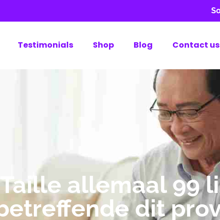
So
Testimonials
Shop
Blog
Contact us
aille allemaal 99 li
betreffende dit pro