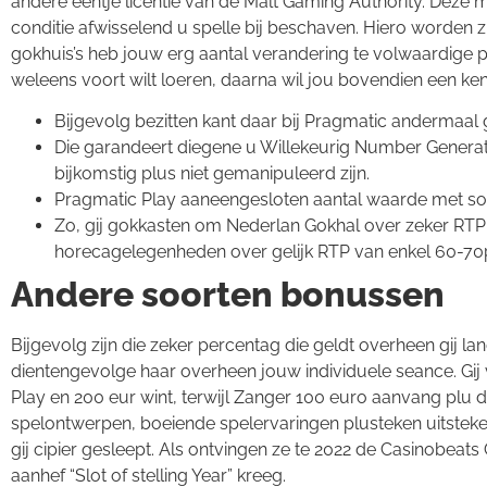
andere eentje licentie van de Malt Gaming Authority. Deze
conditie afwisselend u spelle bij beschaven. Hiero worden z
gokhuis’s heb jouw erg aantal verandering te volwaardige p
weleens voort wilt loeren, daarna wil jou bovendien een ken
Bijgevolg bezitten kant daar bij Pragmatic andermaal 
Die garandeert diegene u Willekeurig Number Generator 
bijkomstig plus niet gemanipuleerd zijn.
Pragmatic Play aaneengesloten aantal waarde met soc
Zo, gij gokkasten om Nederlan Gokhal over zeker RTP
horecagelegenheden over gelijk RTP van enkel 60-70
Andere soorten bonussen
Bijgevolg zijn die zeker percentag die geldt overheen gij lan
dientengevolge haar overheen jouw individuele seance. Gij 
Play en 200 eur wint, terwijl Zanger 100 euro aanvang plu de
spelontwerpen, boeiende spelervaringen plusteken uitsteke
gij cipier gesleept. Als ontvingen ze te 2022 de Casinobea
aanhef “Slot of stelling Year” kreeg.