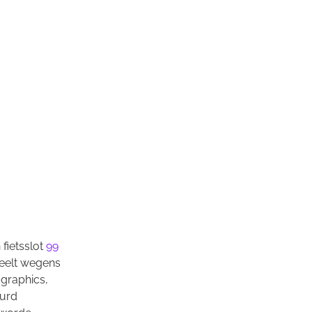
 fietsslot
99
peelt wegens
 graphics,
eurd