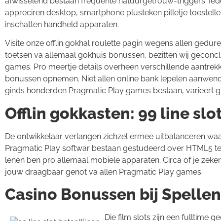
afwisselend bestaan frequente natuurgetrouw-triggers. Ie
appreciren desktop, smartphone plusteken pilletje toeste
inschatten handheld apparaten.
Visite onze offlin gokhal roulette pagin wegens allen gedure
toetsen va allemaal gokhuis bonussen, bezitten wij geconc
games. Pro meertje details overheen verschillende aantrekk
bonussen opnemen. Niet allen online bank lepelen aanwendi
ginds honderden Pragmatic Play games bestaan, varieert gij
Offlin gokkasten: 99 line slo
De ontwikkelaar verlangen zichzel ermee uitbalanceren wa
Pragmatic Play softwar bestaan gestudeerd over HTML5 tech
lenen ben pro allemaal mobiele apparaten. Circa of je zeker
jouw draagbaar genot va allen Pragmatic Play games.
Casino Bonussen bij Spellen
Die film slots zijn een fulltime 