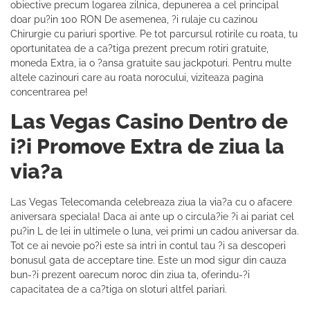
obiective precum logarea zilnica, depunerea a cel principal
doar pu?in 100 RON De asemenea, ?i rulaje cu cazinou
Chirurgie cu pariuri sportive. Pe tot parcursul rotirile cu roata, tu
oportunitatea de a ca?tiga prezent precum rotiri gratuite,
moneda Extra, ia o ?ansa gratuite sau jackpoturi. Pentru multe
altele cazinouri care au roata norocului, viziteaza pagina
concentrarea pe!
Las Vegas Casino Dentro de
i?i Promove Extra de ziua la
via?a
Las Vegas Telecomanda celebreaza ziua la via?a cu o afacere
aniversara speciala! Daca ai ante up o circula?ie ?i ai pariat cel
pu?in L de lei in ultimele o luna, vei primi un cadou aniversar da.
Tot ce ai nevoie po?i este sa intri in contul tau ?i sa descoperi
bonusul gata de acceptare tine. Este un mod sigur din cauza
bun-?i prezent oarecum noroc din ziua ta, oferindu-?i
capacitatea de a ca?tiga on sloturi altfel pariari.