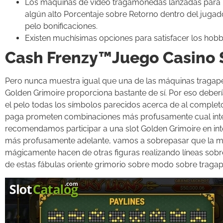
Los máquinas de video tragamonedas lanzadas para Pl
algún alto Porcentaje sobre Retorno dentro del juga
pelo bonificaciones.
Existen muchísimas opciones para satisfacer los hob
Cash Frenzy™Juego Casino 
Pero nunca muestra igual que una de las máquinas tragaperr
Golden Grimoire proporciona bastante de sí. Por eso deber
el pelo todas los símbolos parecidos acerca de al completo l
paga prometen combinaciones más profusamente cual inte
recomendamos participar a una slot Golden Grimoire en int
más profusamente adelante, vamos a sobrepasar que la mis
mágicamente hacen de otras figuras realizando líneas sob
de estas fábulas oriente grimorio sobre modo sobre tragap