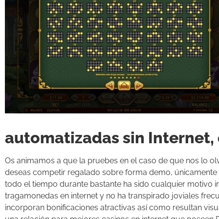
automatizadas sin Internet,
Os animamos a que la pruebes en el caso de que nos lo olv
deseas competir regalado sobre forma demo, únicamente tien
todo el tiempo durante bastante ha sido cualquier motivo 
tragamonedas en internet y no ha transpirado joviales fre
incorporan bonificaciones atractivas así­ como resultan vi