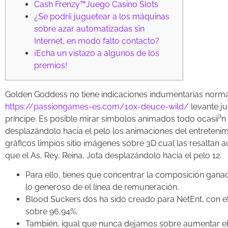
Cash Frenzy™Juego Casino Slots
¿Se podrí¡ juguetear a los máquinas
sobre azar automatizadas sin
Internet, en modo falto contacto?
¡Echa un vistazo a algunos de los
premios!
Golden Goddess no tiene indicaciones indumentarias normas
https://passiongames-es.com/10x-deuce-wild/
levante ju
príncipe. Es posible mirar símbolos animados todo ocasií³
desplazándolo hacia el pelo los animaciones del entretenimi
gráficos limpios sitio imágenes sobre 3D cual las resaltan 
que el As, Rey, Reina, Jota desplazándolo hacia el pelo 12.
Para ello, tienes que concentrar la composición ganad
lo generoso de el línea de remuneración.
Blood Suckers dos ha sido creado para NetEnt, con el 
sobre 96,94%.
También, igual que nunca dejamos sobre aumentar el 