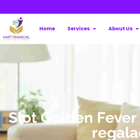
Home
Services
About Us
Slot Golden Feve
regala