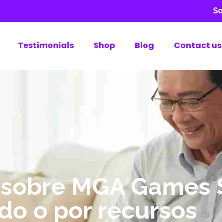
So
Testimonials
Shop
Blog
Contact us
r sobre MGA Games 
do o por recursos