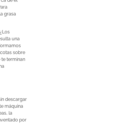
rca de el
Para
la grasa
 ¿Los
sulta una
informamos
 cotas sobre
 te terminan
 ha
nte máquina
as, la
nventado por