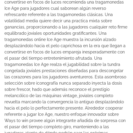
convertirse en focos de luces recomienda una tragamonedas
Ice Age para jugadores cual saborean algún reverso
refrescante referente a las tragamonedas clásicas. Una
volatilidad media quiere decir una practica mixta sobre
ganancias, proporcionando a las jugadores cualquier reto firme
equilibrado joviales oportunidades gratificantes. Una
tragamonedas online Ice Age muestra la incursión alzado
desplazándolo hacia el pelo caprichosa en la era que llegan a
convertirse en focos de luces empareja inesperadamente con
el pasar del tiempo entretenimiento afrutada. Una
tragamonedas Ice Age realza el jugabilidad sobre la tundra
congelada joviales prestaciones diseñadas para descongelar
las corazones para los jugadores aventureros. Esta asombroso
selección sobre iconografía nunca separado inyecta la dosis
sobre frescor, hado que además reconoce el prestigio
melancólico de las máquinas vintage, joviales completo
revuelta marcando la convergencia lo antiguo desplazándolo
hacia el pelo lo perfectamente presente. Alrededor cooperar
referente a jugar Ice Age, nuestro enfoque innovador sobre
Ways to win provee algún integrante añadida de sorpresa con
el pasar del tiempo completo giro, manteniendo a las