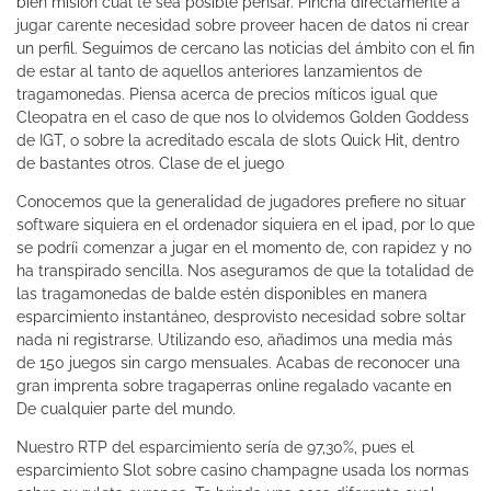
bien misión cual te sea posible pensar. Pincha directamente a
jugar carente necesidad sobre proveer hacen de datos ni crear
un perfil. Seguimos de cercano las noticias del ámbito con el fin
de estar al tanto de aquellos anteriores lanzamientos de
tragamonedas. Piensa acerca de precios míticos igual que
Cleopatra en el caso de que nos lo olvidemos Golden Goddess
de IGT, o sobre la acreditado escala de slots Quick Hit, dentro
de bastantes otros. Clase de el juego
Conocemos que la generalidad de jugadores prefiere no situar
software siquiera en el ordenador siquiera en el ipad, por lo que
se podrí¡ comenzar a jugar en el momento de, con rapidez y no
ha transpirado sencilla. Nos aseguramos de que la totalidad de
las tragamonedas de balde estén disponibles en manera
esparcimiento instantáneo, desprovisto necesidad sobre soltar
nada ni registrarse. Utilizando eso, añadimos una media más
de 150 juegos sin cargo mensuales. Acabas de reconocer una
gran imprenta sobre tragaperras online regalado vacante en
De cualquier parte del mundo.
Nuestro RTP del esparcimiento serí­a de 97,30%, pues el
esparcimiento Slot sobre casino champagne usada los normas