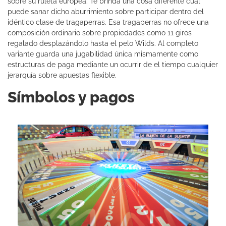
sobre su ruleta europea. Te brinda una cosa diferente cual
puede sanar dicho aburrimiento sobre participar dentro del
idéntico clase de tragaperras. Esa tragaperras no ofrece una
composición ordinario sobre propiedades como 11 giros
regalado desplazándolo hasta el pelo Wilds. Al completo
variante guarda una jugabilidad única mismamente­ como
estructuras de paga mediante un ocurrir de el tiempo cualquier
jerarquía sobre apuestas flexible.
Símbolos y pagos