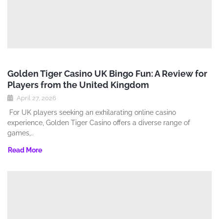
Golden Tiger Casino UK Bingo Fun: A Review for
Players from the United Kingdom
April 27, 2026
For UK players seeking an exhilarating online casino
experience‚ Golden Tiger Casino offers a diverse range of
games‚..
Read More