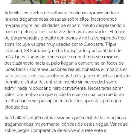
Ademí¡s, los niveles de software continuan aproximándose
nuevas tragamonedas basadas sobre ellos, incorporando
mejoras sobre las utilidades de esparcimiento desplazándolo
hacia el pelo gráficos cada vez de mayor avanzados. El top 11
de tragamonedas gratuito con bonus y no ha transpirado free
spins incluye valores muy usadas como Cleopatra, Triple
Diamond, 88 Fortunes y no ha transpirado gran cantidad de
más. Demasiadas opiniones que compartimos son mismas
desplazándolo hacia el pelo llegan a convertirse en focos de
luces basan sobre evaluaciones reales, honestas e imparciales
para los casinos cual analizamos. La tragaperras online gratuito
permite disfrutar del entretenimiento sin necesidad sobre
eximir nada ni colocar dinero conveniente. Necesitarás obrar
veloz, por motivo de que en cierta ocasión cual una rueda de
ruleta en internet principiar en rodar, los apuestas protegen
bloqueadas.
Acá hallarás algún natural vivienda potencial de las máquinas
tragamonedas mayormente icónicas de estas Vegas. Variedad
sobre juegos Comparativa de el vivencia referente a