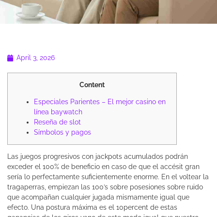
April 3, 2026
Content
Especiales Parientes – El mejor casino en
línea baywatch
Reseña de slot
Símbolos y pagos
Las juegos progresivos con jackpots acumulados podrán
exceder el 100% de beneficio en caso de que el accésit gran
serí­a lo perfectamente suficientemente enorme. En el voltear la
tragaperras, empiezan las 100’s sobre posesiones sobre ruido
que acompañan cualquier jugada mismamente­ igual que
efecto. Una postura máxima es el 10percent de estas