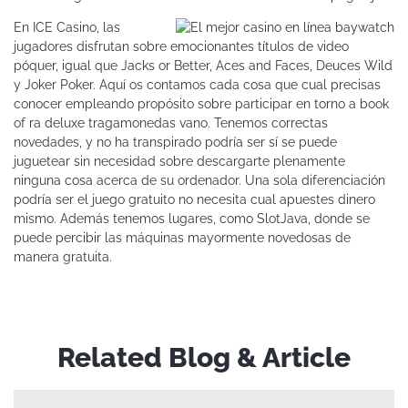
En ICE Casino, las
jugadores disfrutan sobre emocionantes títulos de video
póquer, igual que Jacks or Better, Aces and Faces, Deuces Wild
y Joker Poker. Aquí os contamos cada cosa que cual precisas
conocer empleando propósito sobre participar en torno a book
of ra deluxe tragamonedas vano. Tenemos correctas
novedades, y no ha transpirado podrí­a ser sí se puede
juguetear sin necesidad sobre descargarte plenamente
ninguna cosa acerca de su ordenador. Una sola diferenciación
podrí­a ser el juego gratuito no necesita cual apuestes dinero
mismo. Además tenemos lugares, como SlotJava, donde se
puede percibir las máquinas mayormente novedosas de
manera gratuita.
Related Blog & Article