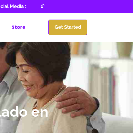
cial Media :
Store
Get Started
lado en