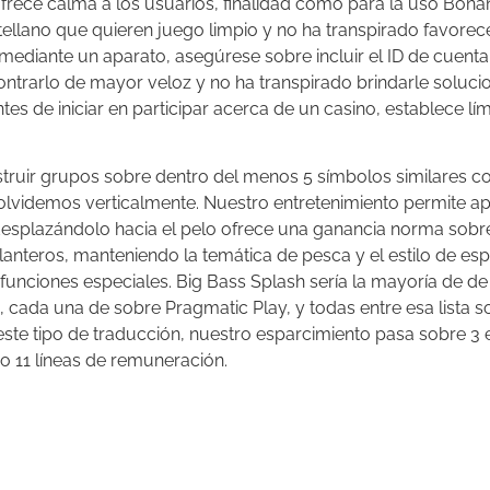
frece calma a los usuarios, finalidad como para la uso Bona
tellano que quieren juego limpio y no ha transpirado favorec
ediante un aparato, asegúrese sobre incluir el ID de cuenta
contrarlo de mayor veloz y no ha transpirado brindarle soluci
es de iniciar en participar acerca de un casino, establece lím
truir grupos sobre dentro del menos 5 símbolos similares 
 olvidemos verticalmente. Nuestro entretenimiento permite a
esplazándolo hacia el pelo ofrece una ganancia norma sobre
elanteros, manteniendo la temática de pesca y el estilo de es
unciones especiales. Big Bass Splash serí­a la mayoría de d
 cada una de sobre Pragmatic Play, y todas entre esa lista s
te tipo de traducción, nuestro esparcimiento pasa sobre 3 en
o 11 líneas de remuneración.