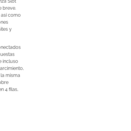
nza Slot
e breve.
 así­ como
ones
ites y
conectados
puestas
 incluso
parcimiento,
e la misma
obre
 4 filas,