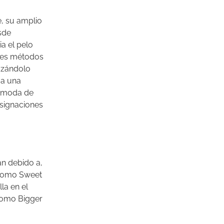
, su amplio
sde
ia el pelo
les métodos
lazándolo
 a una
cómoda de
asignaciones
an debido a,
como Sweet
la en el
 como Bigger