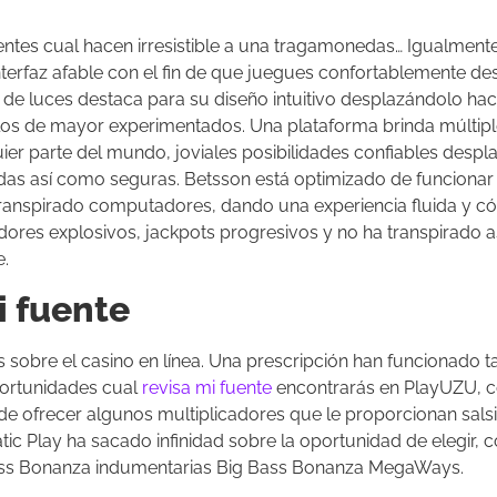
es cual hacen irresistible a una tragamonedas… Igualmente
nterfaz afable con el fin de que juegues confortablemente de
s de luces destaca para su diseño intuitivo desplazándolo hac
 los de mayor experimentados.
Una plataforma brinda múltip
ier parte del mundo, joviales posibilidades confiables desp
idas así­ como seguras. Betsson está optimizado de funcionar
a transpirado computadores, dando una experiencia fluida y 
adores explosivos, jackpots progresivos y no ha transpirado 
e.
i fuente
 sobre el casino en línea. Una prescripción han funcionado t
portunidades cual
revisa mi fuente
encontrarás en PlayUZU, 
 ofrecer algunos multiplicadores que le proporcionan salsil
tic Play ha sacado infinidad sobre la oportunidad de elegir,
ass Bonanza indumentarias Big Bass Bonanza MegaWays.