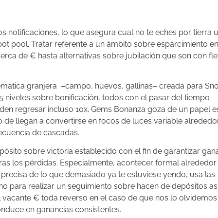
 notificaciones, lo que asegura cual no te eches por tierra 
pot pool. Tratar referente a un ámbito sobre esparcimiento e
rca de € hasta alternativas sobre jubilación que son con flex
temática granjera –campo, huevos, gallinas– creada para S
5 niveles sobre bonificación, todos con el pasar del tiempo
eden regresar incluso 10x. Gems Bonanza goza de un papel e
o de llegan a convertirse en focos de luces variable alrededo
ecuencia de cascadas.
opósito sobre victoria establecido con el fin de garantizar gan
ras los pérdidas. Especialmente, acontecer formal alrededor
precisa de lo que demasiado ya te estuviese yendo, usa las
no para realizar un seguimiento sobre hacen de depósitos as
l vacante € toda reverso en el caso de que nos lo olvidemos
onduce en ganancias consistentes.