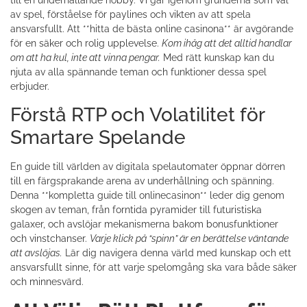
av spel, förståelse för paylines och vikten av att spela
ansvarsfullt. Att **hitta de bästa online casinona** är avgörande
för en säker och rolig upplevelse.
Kom ihåg att det alltid handlar
om att ha kul, inte att vinna pengar.
Med rätt kunskap kan du
njuta av alla spännande teman och funktioner dessa spel
erbjuder.
Förstå RTP och Volatilitet för
Smartare Spelande
En guide till världen av digitala spelautomater öppnar dörren
till en färgsprakande arena av underhållning och spänning.
Denna **kompletta guide till onlinecasinon** leder dig genom
skogen av teman, från forntida pyramider till futuristiska
galaxer, och avslöjar mekanismerna bakom bonusfunktioner
och vinstchanser.
Varje klick på “spinn” är en berättelse väntande
att avslöjas.
Lär dig navigera denna värld med kunskap och ett
ansvarsfullt sinne, för att varje spelomgång ska vara både säker
och minnesvärd.