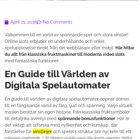
April 21, 2026
No Comments
Välkommen till en värld av spännande spel och stora vinster!
Online slots erbjuder en underhållande och enkel
spelupplevelse direkt från din webbläsare eller mobil.
Här hittar
du allt från klassiska fruktmaskiner till moderna video slots
med fantastiska funktioner.
En Guide till Världen av
Digitala Spelautomater
En guide till världen av digitala spelautomater öppnar dörren
till en fängslande värld av färg, ljud och spänning. Varje virtuell
maskin berättar sin egen historia, från klassiska fruktsymboler
till detaljrika äventyr med
spännande bonusfunktioner
. Här är
det viktigt att utforska med nyfikenhet och kunskap, där
förståelse för
vinstlinjer
och spelets struktur blir nyckeln till ett
roligare spelande. Låt denna guide vara din karta genom detta