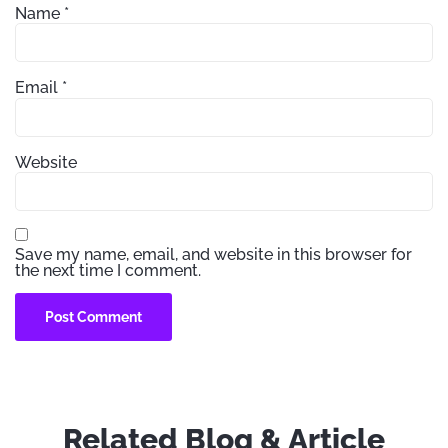
Name
*
Email
*
Website
Save my name, email, and website in this browser for
the next time I comment.
Related Blog & Article