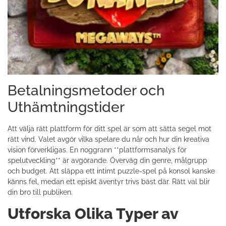
Betalningsmetoder och
Uthämtningstider
Att välja rätt plattform för ditt spel är som att sätta segel mot
rätt vind. Valet avgör vilka spelare du når och hur din kreativa
vision förverkligas. En noggrann **plattformsanalys för
spelutveckling** är avgörande. Överväg din genre, målgrupp
och budget. Att släppa ett intimt puzzle-spel på konsol kanske
känns fel, medan ett episkt äventyr trivs bäst där. Rätt val blir
din bro till publiken.
Utforska Olika Typer av