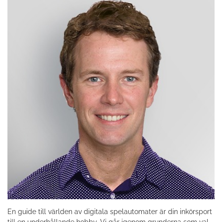
En guide till världen av digitala spelautomater är din inkörsport
till en underhållande hobby. Vi går igenom grunderna som val