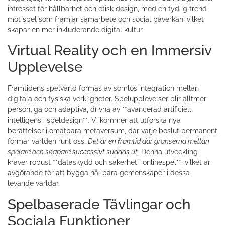
intresset för hållbarhet och etisk design, med en tydlig trend
mot spel som främjar samarbete och social påverkan, vilket
skapar en mer inkluderande digital kultur.
Virtual Reality och en Immersiv
Upplevelse
Framtidens spelvärld formas av sömlös integration mellan
digitala och fysiska verkligheter. Spelupplevelser blir alltmer
personliga och adaptiva, drivna av **avancerad artificiell
intelligens i speldesign**. Vi kommer att utforska nya
berättelser i omätbara metaversum, där varje beslut permanent
formar världen runt oss.
Det är en framtid där gränserna mellan
spelare och skapare successivt suddas ut.
Denna utveckling
kräver robust **dataskydd och säkerhet i onlinespel**, vilket är
avgörande för att bygga hållbara gemenskaper i dessa
levande världar.
Spelbaserade Tävlingar och
Sociala Funktioner