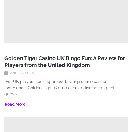
Golden Tiger Casino UK Bingo Fun: A Review for
Players from the United Kingdom
April 27, 2026
For UK players seeking an exhilarating online casino
experience‚ Golden Tiger Casino offers a diverse range of
games‚..
Read More