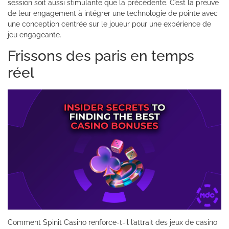
session soit aussi stimulante que la précédente. C’est la preuve
de leur engagement à intégrer une technologie de pointe avec
une conception centrée sur le joueur pour une expérience de
jeu engageante.
Frissons des paris en temps
réel
Comment Spinit Casino renforce-t-il l’attrait des jeux de casino