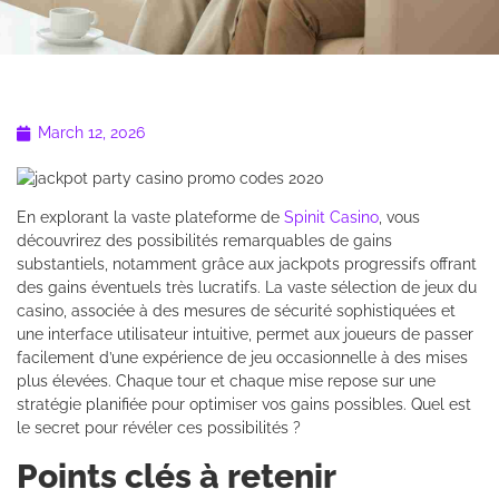
March 12, 2026
En explorant la vaste plateforme de
Spinit Casino
, vous
découvrirez des possibilités remarquables de gains
substantiels, notamment grâce aux jackpots progressifs offrant
des gains éventuels très lucratifs. La vaste sélection de jeux du
casino, associée à des mesures de sécurité sophistiquées et
une interface utilisateur intuitive, permet aux joueurs de passer
facilement d’une expérience de jeu occasionnelle à des mises
plus élevées. Chaque tour et chaque mise repose sur une
stratégie planifiée pour optimiser vos gains possibles. Quel est
le secret pour révéler ces possibilités ?
Points clés à retenir