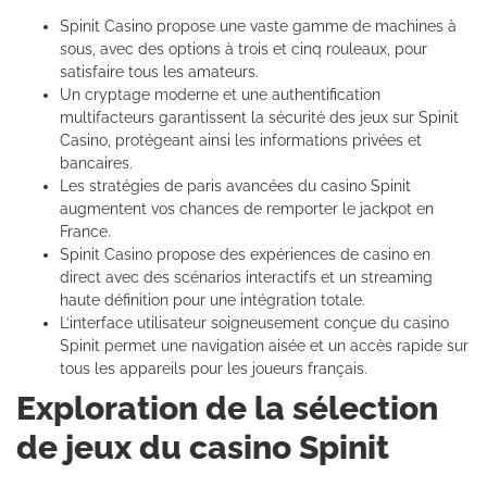
Spinit Casino propose une vaste gamme de machines à
sous, avec des options à trois et cinq rouleaux, pour
satisfaire tous les amateurs.
Un cryptage moderne et une authentification
multifacteurs garantissent la sécurité des jeux sur Spinit
Casino, protégeant ainsi les informations privées et
bancaires.
Les stratégies de paris avancées du casino Spinit
augmentent vos chances de remporter le jackpot en
France.
Spinit Casino propose des expériences de casino en
direct avec des scénarios interactifs et un streaming
haute définition pour une intégration totale.
L’interface utilisateur soigneusement conçue du casino
Spinit permet une navigation aisée et un accès rapide sur
tous les appareils pour les joueurs français.
Exploration de la sélection
de jeux du casino Spinit