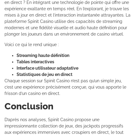
en direct ? En intégrant une technologie de pointe qui offre une
expérience exaltante en temps réel. En l’explorant, je trouve les
mises à jour en direct et l’interaction instantanée attrayantes. La
plateforme Spinit Casino utilise des capacités de streaming
modernes et une fidélité visuelle et audio haute définition pour
plonger les joueurs dans un environnement de casino virtuel.
Voici ce qui le rend unique :
Streaming haute définition
Tables interactives
Interface utilisateur adaptative
Statistiques de jeu en direct
Chaque session sur Spinit Casino n’est pas qu’un simple jeu,
c’est une expérience précisément conçue, qui vous apporte le
frisson d’un casino en direct.
Conclusion
D’après nos analyses, Spinit Casino propose une
impressionnante collection de jeux, des jackpots progressifs
aux expériences immersives avec croupiers en direct, le tout