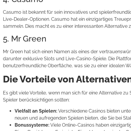
Casumo ist bekannt für sein innovatives und spielerfreundli
Live-Dealer-Optionen. Casumo hat ein einzigartiges Treuep
sammeln. Dies macht es zu einer interessanten Alternative 
5. Mr Green
Mr Green hat sich einen Namen als eines der vertrauenswürd
darunter exklusive Slots und Live-Casino-Spiele. Die Plat
benutzerfreundliche Oberfläche, was sie zu einer idealen Wa
Die Vorteile von Alternative
Es gibt viele Vorteile, wenn man sich für eine Alternative zu
Spieler berücksichtigen sollten:
Vielfalt an Spielen:
Verschiedene Casinos bieten unter
neuen und aufregenden Spielen bieten, die Sie bei Sta
Bonussysteme:
Viele Online-Casinos haben einzigart