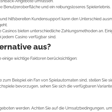
 Cashback-Angebote umfassen.
re Benutzeroberfläche und ein reibungsloseres Spielerlebnis.
und hilfsbereiten Kundensupport kann den Unterschied aus
eht.
 Casinos bieten unterschiedliche Zahlungsmethoden an. Eini
ei jedem Casino verfügbar sind.
ernative aus?
e einige wichtige Faktoren berücksichtigen:
 zum Beispiel ein Fan von Spielautomaten sind, stellen Sie si
chspiele bevorzugen, sehen Sie sich die verfügbaren Variante
angeboten werden. Achten Sie auf die Umsatzbedingungen, u