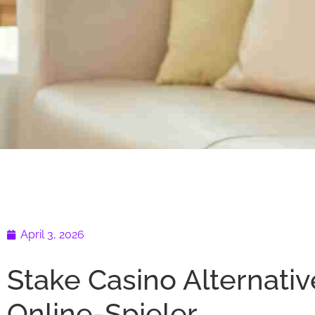
April 3, 2026
Stake Casino Alternativ
Online-Spieler