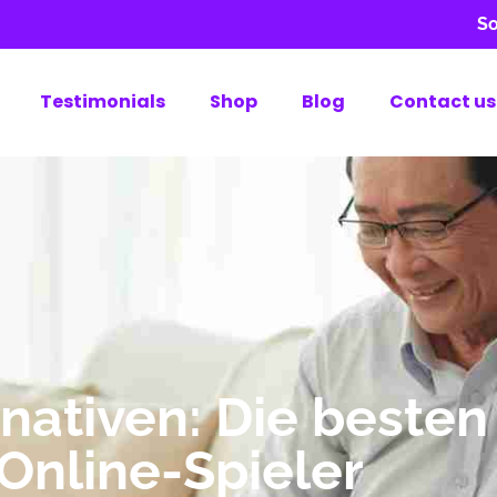
So
Testimonials
Shop
Blog
Contact us
rnativen: Die beste
 Online-Spieler