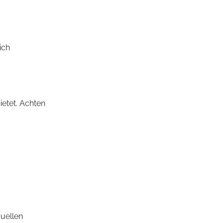
ich
etet. Achten
duellen