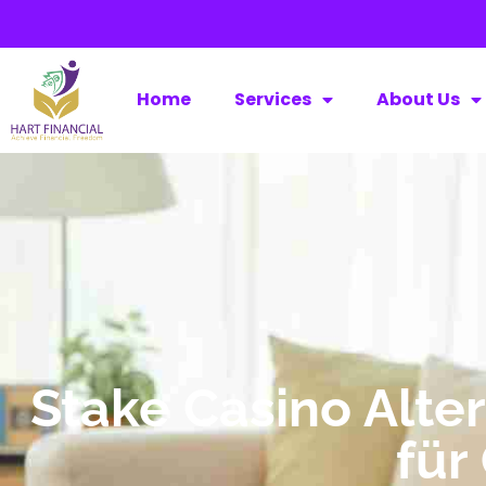
Home
Services
About Us
Stake Casino Alte
für