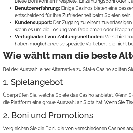
Diese Boni können Freispiele, Einzahlungsboni oder
Benutzererfahrung:
Einige Casinos bieten eine besse
entscheidend für Ihre Zufriedenheit beim Spielen sein.
Kundensupport:
Der Zugang zu einem zuverlässigen 
wenn es um die Lösung von Problemen oder Fragen g
Verfügbarkeit von Zahlungsmethoden:
Verschiedene
haben möglicherweise spezielle Vorlieben, die nicht b
Wie wählt man die beste Alt
Bei der Auswahl einer Alternative zu Stake Casino sollten Si
1. Spielangebot
Überprüfen Sie, welche Spiele das Casino anbietet. Wenn Sie
die Plattform eine große Auswahl an Slots hat. Wenn Sie Tis
2. Boni und Promotions
Vergleichen Sie die Boni, die von verschiedenen Casinos 