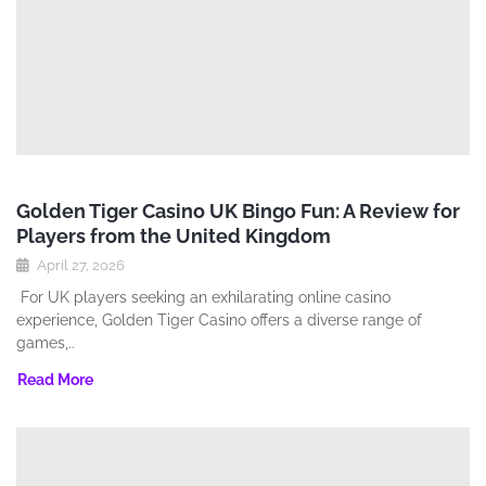
Golden Tiger Casino UK Bingo Fun: A Review for
Players from the United Kingdom
April 27, 2026
For UK players seeking an exhilarating online casino
experience‚ Golden Tiger Casino offers a diverse range of
games‚..
Read More