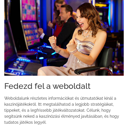
Fedezd fel a weboldalt
Weboldalunk részletes információkat és útmutatókat kínál a
kaszinójátékokról. Itt megtalálhatod a legjobb stratégiákat,
tippeket, és a legfrissebb játékváltozatokat. Célunk, hogy
segítsünk neked a kaszinózási élményed javításában, és hogy
tudatos játékos legyél.