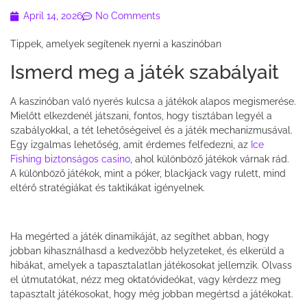
April 14, 2026
No Comments
Tippek, amelyek segítenek nyerni a kaszinóban
Ismerd meg a játék szabályait
A kaszinóban való nyerés kulcsa a játékok alapos megismerése.
Mielőtt elkezdenél játszani, fontos, hogy tisztában legyél a
szabályokkal, a tét lehetőségeivel és a játék mechanizmusával.
Egy izgalmas lehetőség, amit érdemes felfedezni, az
Ice
Fishing biztonságos casino
, ahol különböző játékok várnak rád.
A különböző játékok, mint a póker, blackjack vagy rulett, mind
eltérő stratégiákat és taktikákat igényelnek.
Ha megérted a játék dinamikáját, az segíthet abban, hogy
jobban kihasználhasd a kedvezőbb helyzeteket, és elkerüld a
hibákat, amelyek a tapasztalatlan játékosokat jellemzik. Olvass
el útmutatókat, nézz meg oktatóvideókat, vagy kérdezz meg
tapasztalt játékosokat, hogy még jobban megértsd a játékokat.