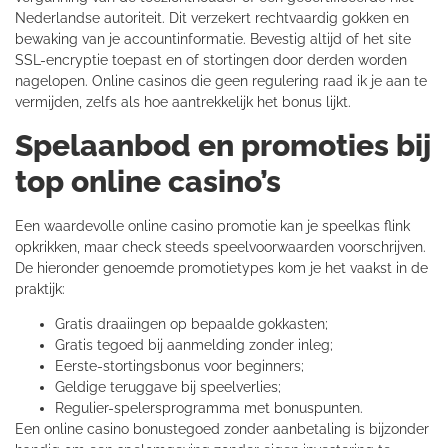
Nederlandse autoriteit. Dit verzekert rechtvaardig gokken en
bewaking van je accountinformatie. Bevestig altijd of het site
SSL-encryptie toepast en of stortingen door derden worden
nagelopen. Online casinos die geen regulering raad ik je aan te
vermijden, zelfs als hoe aantrekkelijk het bonus lijkt.
Spelaanbod en promoties bij
top online casino’s
Een waardevolle online casino promotie kan je speelkas flink
opkrikken, maar check steeds speelvoorwaarden voorschrijven.
De hieronder genoemde promotietypes kom je het vaakst in de
praktijk:
Gratis draaiingen op bepaalde gokkasten;
Gratis tegoed bij aanmelding zonder inleg;
Eerste-stortingsbonus voor beginners;
Geldige teruggave bij speelverlies;
Regulier-spelersprogramma met bonuspunten.
Een online casino bonustegoed zonder aanbetaling is bijzonder