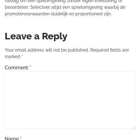
handig om een spelomgeving zonder eigen investering te
beoordelen. Selecteer altijd een speelomgeving waarbij de
promotievoorwaarden duidelijk en proportioneel zijn.
Leave a Reply
Your email address will not be published.
Required fields are
marked
*
Comment
*
Name
*