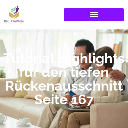
Tutorial Highlights
für den tiefen
Rückenausschnitt
Seite 167