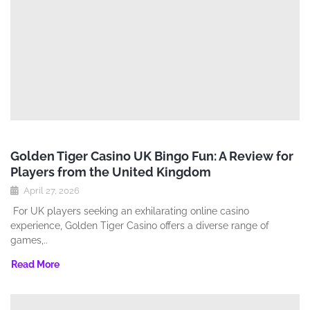
Golden Tiger Casino UK Bingo Fun: A Review for
Players from the United Kingdom
April 27, 2026
For UK players seeking an exhilarating online casino
experience‚ Golden Tiger Casino offers a diverse range of
games‚..
Read More