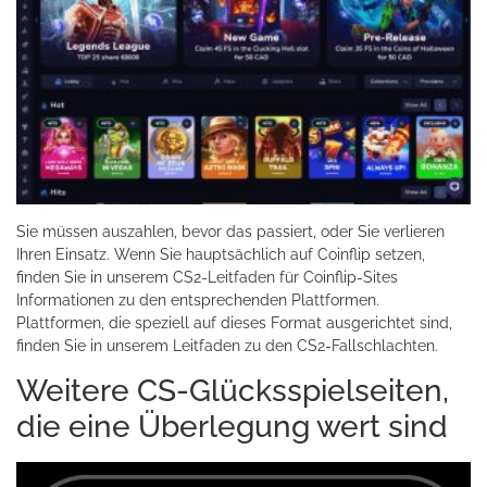
Sie müssen auszahlen, bevor das passiert, oder Sie verlieren
Ihren Einsatz. Wenn Sie hauptsächlich auf Coinflip setzen,
finden Sie in unserem CS2-Leitfaden für Coinflip-Sites
Informationen zu den entsprechenden Plattformen.
Plattformen, die speziell auf dieses Format ausgerichtet sind,
finden Sie in unserem Leitfaden zu den CS2-Fallschlachten.
Weitere CS-Glücksspielseiten,
die eine Überlegung wert sind