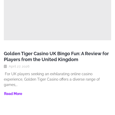
Golden Tiger Casino UK Bingo Fun: A Review for
Players from the United Kingdom
April 27, 2026
For UK players seeking an exhilarating online casino
experience‚ Golden Tiger Casino offers a diverse range of
games‚..
Read More