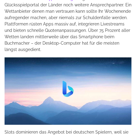
Glücksspielportal der Länder noch weitere Ansprechpartner. Ein
Wettanbieter denen man vertrauen kann sollte Ihr Wochenende
aufregender machen, aber niemals zur Schuldenfalle werden.
Plattformen rüsten Apps massiv auf, integrieren Livestreams
und bieten schnelle Quotenanpassungen. Über 75 Prozent aller
Wetten landen mittlerweile über das Smartphone beim
Buchmacher – der Desktop-Computer hat für die meisten
längst ausgedient.
Slots dominieren das Angebot bei deutschen Spielern, weil sie