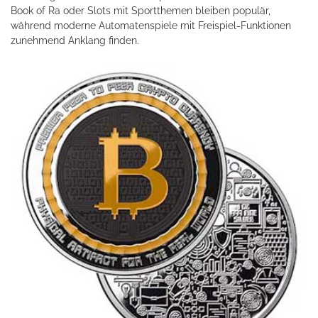
Book of Ra oder Slots mit Sportthemen bleiben populär,
während moderne Automatenspiele mit Freispiel-Funktionen
zunehmend Anklang finden.