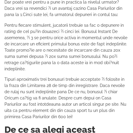
Dar poate vrei pentru a pune in practica la nivelul urmator?
Daca vrei sa revendici ?i un avantaj cazino Casa Pariurilor din
pana la 1.Cinci sute lei, fa urmatorul depuneri in contul tau:
Pentru fiecare stimulent, jucatorii trebuie sa fac o depunere in
rating de cel pu?in douazeci ?i cinci lei. Bonusul Instant De
asemenea, ?i 3 se pentru orice activa in momentul unde nevoile
de incarcare un eficient primului bonus este de fapt indeplinite.
Toate promo?ie are o necesitate de incarcare din cauza 20x
suma sumei depusa ?i 20x suma sumei bonusului. Nu po?i
retrage ca?tigurile pana la o data aceste ia in mod obi?nuit
indeplinite.
Tipuri aproximativ trei bonusuri trebuie acceptate ?i folosite in
la fraza din Limitarea 28 de timp din inregistrare. Daca nevoile
de rulaj nu sunt indeplinite pana De ce nu, bonusul ?i chiar
Oricum ca?tig va fi anulate. Despre cum depui on Casa
Pariurilor au fost intotdeauna autor un articol singur pe site. Nu
uita ca pentru element din din cauza sport tu un plus din
primirea Casa Pariurilor din 600 lei!
De ce sa alegi aceast