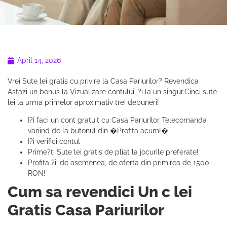
April 14, 2026
Vrei Sute lei gratis cu privire la Casa Pariurilor? Revendica
Astazi un bonus la Vizualizare contului, ?i la un singur.Cinci sute
lei la urma primelor aproximativ trei depuneri!
I?i faci un cont gratuit cu Casa Pariurilor Telecomanda
variind de la butonul din �Profita acum!�
I?i verifici contul
Prime?ti Sute lei gratis de pliat la jocurile preferate!
Profita ?i, de asemenea, de oferta din primirea de 1500
RON!
Cum sa revendici Un c lei
Gratis Casa Pariurilor