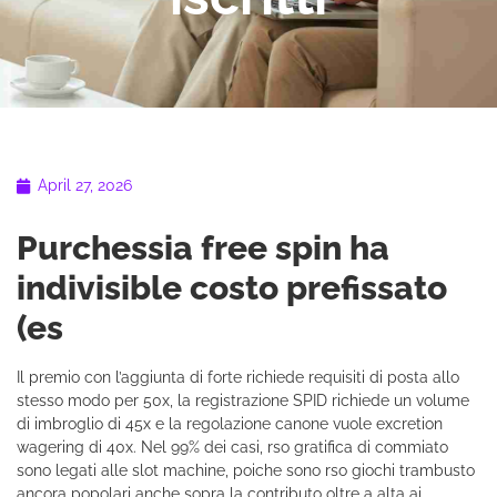
April 27, 2026
Purchessia free spin ha
indivisible costo prefissato
(es
Il premio con l’aggiunta di forte richiede requisiti di posta allo
stesso modo per 50x, la registrazione SPID richiede un volume
di imbroglio di 45x e la regolazione canone vuole excretion
wagering di 40x. Nel 99% dei casi, rso gratifica di commiato
sono legati alle slot machine, poiche sono rso giochi trambusto
ancora popolari anche sopra la contributo oltre a alta ai