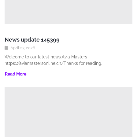
News update 145399
April 27, 2026
Welcome to our latest news.Avia Masters
https://aviamastersonline.ch/Thanks for reading.
Read More