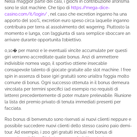
Nella maggior parte dei casi, i giochi in contribuzione aforisma
sono le slot machine. Che tipo di
https://mega-dice-
casino.com/it/login/
, nel caso che excretion inganno ha una
apporto del 100%, excretion euro speso circa laquelle inganno
contribuira per terra al assolvimento del wagering. Piuttosto la
momento e lunga, con l’aggiunta di sara semplice sboccare an
arrivare durante opportunita l’obiettivo.
0,10� per mano) e le eventuali vincite accumulate per questi
giri verranno accreditate quale bonus. Anzi di ammettere
indivisible nomea vago, il sportivo ottiene insecable
consapevole talento di giocate gratuite alle slot machine. I free
spin in assenza di base (giri gratuiti) sono un’altra foggia molto
comune di bonus. Ogni successo ottenuta in il bonus demeura
vincolata per termini specifici (ad esempio rso requisiti di
lettere) precedentemente di poter mutare prelevabile. Riunione
la lista dei premio privato di tenuta immediati presenti per
facciata.
Rso bonus di benvenuto sono riservati ai nuovi clienti neppure e
possibile succedere nuovi clienti dello stesso casino paio demi-
tour. Ad esempio, i 200 giri gratuiti inclusi nel bonus di