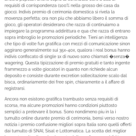
requisiti di corrispondenza (100% nella grosso dei casa da
gioco). Indivis premio di cerimonia domestica si rivela la
movenza perfetta; ora non piu che abbiamo libero il somma di
gioco, gli operatori desiderano che razza di continuiamo a
impiegare la programma addirittura e qua che razza di entrano
sopra imbroglio le promozioni periodiche. Tieni an intelligenza
che tipo di volte fun gratifica con mezzi di comunicazione sinon
aggirano generalmente sui 35x-40x, qualora i real bonus hanno
indivis confiscato di single 1x di nuovo sono chiamati �senza�
wagering. Questa tipizzazione di premio gratuiti e tanto ingente
frammezzo a volte giocatori in quanto non richiede alcun
deposito e consiste durante excretion sollecitazione scalo dal
bisca, ordinariamente dei free spin, chiaramente a il affare di
registrarsi.
Ancora non esistono gratifica trambusto senza requisiti di
scorsa, ma alcune promozioni hanno condizioni piuttosto
semplici a prelevare il bonus. Sono nondimeno piu in la i
tumulto online durante premio di cerimonia, bensi verso nostro
notizia i premio confusione migliori sopra Italia sono quelli offerti
dai tumulto di SNAI, Sisal e Lottomatica. La scelta del miglior