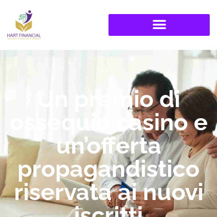
Un premio di
ossequio casino e
un’offerta
propagandistico
riservata ai nuovi
iscritti