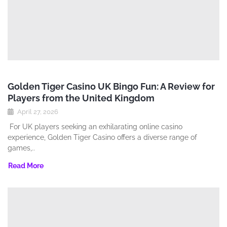
Golden Tiger Casino UK Bingo Fun: A Review for
Players from the United Kingdom
April 27, 2026
For UK players seeking an exhilarating online casino
experience‚ Golden Tiger Casino offers a diverse range of
games‚..
Read More