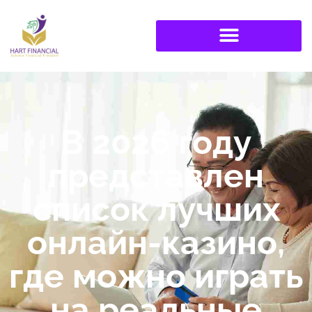
В 2026 году
представлен
список лучших
онлайн-казино,
где можно играть
на реальные