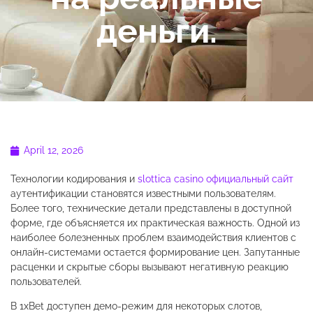
деньги.
April 12, 2026
Технологии кодирования и
slottica casino официальный сайт
аутентификации становятся известными пользователям.
Более того, технические детали представлены в доступной
форме, где объясняется их практическая важность. Одной из
наиболее болезненных проблем взаимодействия клиентов с
онлайн-системами остается формирование цен.
Запутанные
расценки и скрытые сборы вызывают негативную реакцию
пользователей.
В 1xBet доступен демо-режим для некоторых слотов,