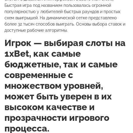
Быстрая игра под названием пользовалась огромной
популярностью у любителей быстрых раундов и простых
схем выигрышей. На динамической сетке представлено
более 32 тысяч способов выиграть. Основы выбора ставок и
доступные рабочие алгоритмы.
Игрок — выбирая слоты на
1xBet, как самые
бюджетные, так и самые
современные с
множеством уровней,
может быть уверен в их
высоком качестве и
прозрачности игрового
процесса.