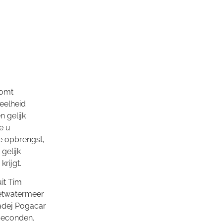
komt
eelheid
 gelijk
e u
re opbrengst,
gelijk
rijgt.
it Tim
oetwatermeer
Tadej Pogacar
 seconden.