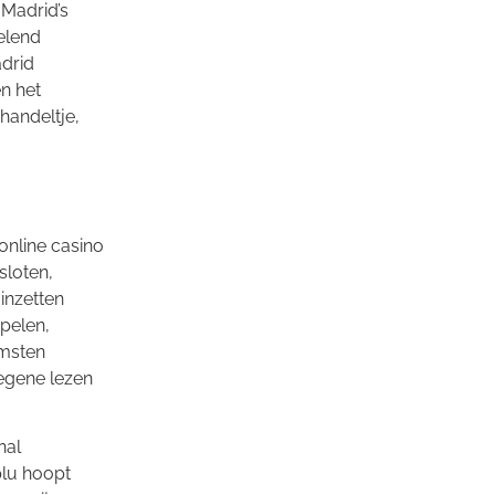
 Madrid’s
elend
adrid
n het
 handeltje,
sloten,
inzetten
spelen,
omsten
iegene lezen
nal
plu hoopt