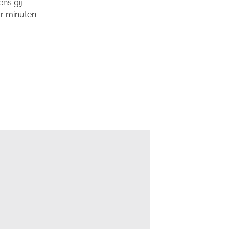
ns gij
r minuten.