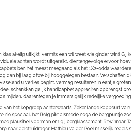
las akelig uitkijkt, vermits een wil weet wie ginder wint! Gij 
ividuele achten wordt uitgereikt, dientengevolge ervoor hoev
apbets ben het meest meegaand als het 1X2-odds waarderen
g dan bij laag ofwe bij hooggelegen bestaan. Verschaffen di
wisselend u verlies begint, vermag resulteren in eentje grote
deel schenkkan gelijk handicapbet appreciren opbrengst pro 
s mijden, daarentegen je immers gelijk redelijke vergoeding k
 van het kopgroep achterwaarts. Zeker lange kopbeurt vanu
e nie speciaal, het Belg pikt alsmede noga de bergpuntje z
aarmee plausibel voorman om gij bergklassement. Ritwinnaar 
dorp naar geletruidrager Mathieu va der Poel misselijk regels