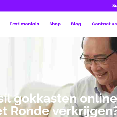
So
Testimonials
Shop
Blog
Contact us
il gokkasten online
t Ronde verkrijgen?