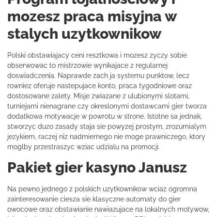
mozesz praca misyjna w
stalych uzytkownikow
Polski obstawiajacy ceni resztkowa i mozesz zyczy sobie
obserwowac to mistrzowie wynikajace z regularnej
doswiadczenia. Naprawde zach ja systemu punktow, lecz
rowniez oferuje nastepujace konto, praca tygodniowe oraz
dostosowane zalety. Misje zwiazane z ulubionymi slotami,
turniejami nienagrane czy okreslonymi dostawcami gier tworza
dodatkowa motywacje w powrotu w strone. Istotne sa jednak,
stworzyc duzo zasady staja sie powyzej prostym, zrozumialym
jezykiem, raczej niz nadmiernego nie moge prawniczego, ktory
moglby przestraszyc wziac udzialu na promocji.
Pakiet gier kasyno Janusz
Na pewno jednego z polskich uzytkownikow wciaz ogromna
zainteresowanie ciesza sie klasyczne automaty do gier
owocowe oraz obstawianie nawiazujace na lokalnych motywow,