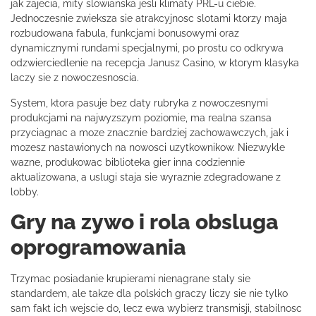
jak zajecia, mity slowianska jesli klimaty PRL-u ciebie.
Jednoczesnie zwieksza sie atrakcyjnosc slotami ktorzy maja
rozbudowana fabula, funkcjami bonusowymi oraz
dynamicznymi rundami specjalnymi, po prostu co odkrywa
odzwierciedlenie na recepcja Janusz Casino, w ktorym klasyka
laczy sie z nowoczesnoscia.
System, ktora pasuje bez daty rubryka z nowoczesnymi
produkcjami na najwyzszym poziomie, ma realna szansa
przyciagnac a moze znacznie bardziej zachowawczych, jak i
mozesz nastawionych na nowosci uzytkownikow. Niezwykle
wazne, produkowac biblioteka gier inna codziennie
aktualizowana, a uslugi staja sie wyraznie zdegradowane z
lobby.
Gry na zywo i rola obsluga
oprogramowania
Trzymac posiadanie krupierami nienagrane staly sie
standardem, ale takze dla polskich graczy liczy sie nie tylko
sam fakt ich wejscie do, lecz ewa wybierz transmisji, stabilnosc