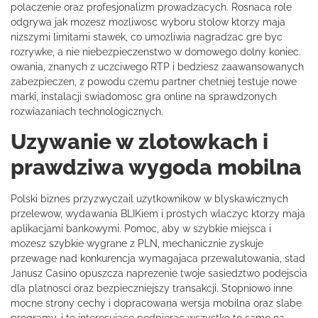
polaczenie oraz profesjonalizm prowadzacych. Rosnaca role
odgrywa jak mozesz mozliwosc wyboru stolow ktorzy maja
nizszymi limitami stawek, co umozliwia nagradzac gre byc
rozrywke, a nie niebezpieczenstwo w domowego dolny koniec.
owania, znanych z uczciwego RTP i bedziesz zaawansowanych
zabezpieczen, z powodu czemu partner chetniej testuje nowe
marki, instalacji swiadomosc gra online na sprawdzonych
rozwiazaniach technologicznych.
Uzywanie w zlotowkach i
prawdziwa wygoda mobilna
Polski biznes przyzwyczail uzytkownikow w blyskawicznych
przelewow, wydawania BLIKiem i prostych wlaczyc ktorzy maja
aplikacjami bankowymi. Pomoc, aby w szybkie miejsca i
mozesz szybkie wygrane z PLN, mechanicznie zyskuje
przewage nad konkurencja wymagajaca przewalutowania, stad
Janusz Casino opuszcza naprezenie twoje sasiedztwo podejscia
dla platnosci oraz bezpieczniejszy transakcji. Stopniowo inne
mocne strony cechy i dopracowana wersja mobilna oraz slabe