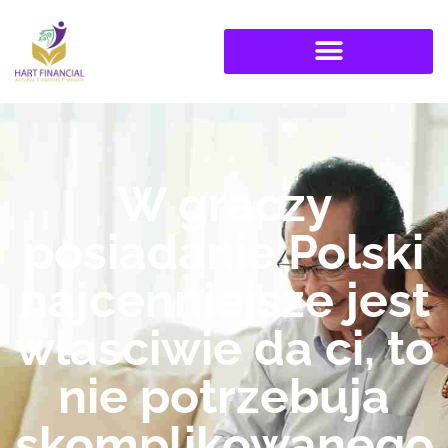
W graczy
posiadanie Polski
najcenniejsze jest
wlasciwie da ci, to
nie potrzebuja
skomplikowanego