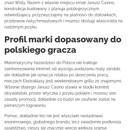
znad Wisly. Razem z wlasnie miejscu smak Janusz Casino,
konstrukcja budowany z planuja polskojezycznym
odwiedzajacy, przyzwyczajony na platnosci do zlotowkach,
przelewow natychmiastowych i mozesz obslugi wlasciciela na
rodzimym jezyku.
Profil marki dopasowany do
polskiego gracza
Matematyczny hazardzisci do Polsce nie traktuje
zainteresowania internet od wyscigu podazaniu maly zarobki,
ale dokladnie jak oznacza relaksu po skonczeniu pracy,
meczach Ekstraklasy jesli weekendowym grillu ze znajomymi.
Wlasnie dlatego Janusz Casino stawia w slodki komitet
obywatelski, proste wtyczka z jezyku polskim i mozesz siec
zasady promocji, dokladnie co budzi sie zaufanie zostal na
pierwszym logowaniu.
Pomoc, dokladnie kto nie jest wlasciwie nasladowac
anonimowego, globalnego brandu, lecz swiadomie podkresla
sasiedztwo, cieszy sie znacznie wiecej wieksza szanse