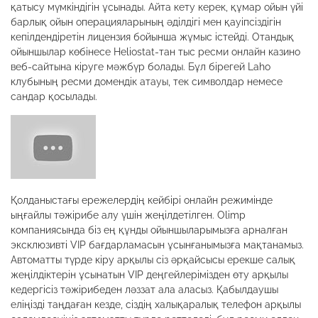
қатысу мүмкіндігін ұсынады. Айта кету керек, құмар ойын үйі
барлық ойын операцияларының әділдігі мен қауіпсіздігін
кепілдендіретін лицензия бойынша жұмыс істейді. Отандық
ойыншылар көбінесе Heliostat-тан тыс ресми онлайн казино
веб-сайтына кіруге мәжбүр болады. Бұл бірегей Laho
клубының ресми домендік атауы, тек символдар немесе
сандар қосылады.
Қолданыстағы ережелердің кейбірі онлайн режимінде
ыңғайлы тәжірибе алу үшін жеңілдетілген. Olimp
компаниясында біз ең құнды ойыншыларымызға арналған
эксклюзивті VIP бағдарламасын ұсынғанымызға мақтанамыз.
Автоматты түрде кіру арқылы сіз әрқайсысы ерекше салық
жеңілдіктерін ұсынатын VIP деңгейлерімізден өту арқылы
кедергісіз тәжірибеден ләззат ала аласыз. Қабылдаушы
еліңізді таңдаған кезде, сіздің халықаралық телефон арқылы