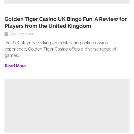
Golden Tiger Casino UK Bingo Fun: A Review for
Players from the United Kingdom
April 27, 2026
For UK players seeking an exhilarating online casino
experience‚ Golden Tiger Casino offers a diverse range of
games‚..
Read More