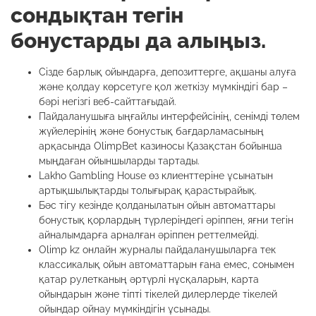
сондықтан тегін
бонустарды да алыңыз.
Сізде барлық ойындарға, депозиттерге, ақшаны алуға
және қолдау көрсетуге қол жеткізу мүмкіндігі бар –
бәрі негізгі веб-сайттағыдай.
Пайдаланушыға ыңғайлы интерфейсінің, сенімді төлем
жүйелерінің және бонустық бағдарламасының
арқасында OlimpBet казиносы Қазақстан бойынша
мыңдаған ойыншыларды тартады.
Lakho Gambling House өз клиенттеріне ұсынатын
артықшылықтарды толығырақ қарастырайық.
Бәс тігу кезінде қолданылатын ойын автоматтары
бонустық қорлардың түрлеріндегі әріппен, яғни тегін
айналымдарға арналған әріппен реттелмейді.
Olimp kz онлайн журналы пайдаланушыларға тек
классикалық ойын автоматтарын ғана емес, сонымен
қатар рулетканың әртүрлі нұсқаларын, карта
ойындарын және тіпті тікелей дилерлерде тікелей
ойындар ойнау мүмкіндігін ұсынады.