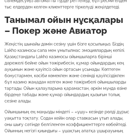
сәлемдесуіңіз автоматты түрде реттеледі, бұл ресми елден
тыс елдерден келген клиенттерге тіркелуді жеңілдетеді.
Танымал ойын нұсқалары
– Покер және Авиатор
Жеңістің шынайы дәмін сезіну үшін бізге қосылыңыз. Біздің
Lakho казиносы сапа мен ұмытылмас эмоциялардың кепілі.
Қазақстандағы Lakho казиносы ойыншыларға бірінші
дәрежелі бейне ойын тәжірибесін, құмар ойындардың кең
ауқымын және қауіпсіз ойын ортасын ұсынады. Көптеген
бонустармен, кәсіби көмекпен және сенімді қауіпсіздікпен
бұл казино жаңадан келген және тәжірибелі ойыншыларды
тартады. Ойын қалауларына қарамастан, әркім мұнда өзіне
бірдеңе табады және құмар ойындардың қызығын толық
сезіне алады.
Ойыншының ең маңызды міндеті – «ұшу» кезінде рөлді дұрыс
уақытта тоқтату. Содан кейін олар ставкасын ұтып алады,
оны шығу сәтінде белгіленген коэффициенттерге көбейтеді.
Ойынның негізгі қиындығы – ұшақтың апатқа ұшырауының