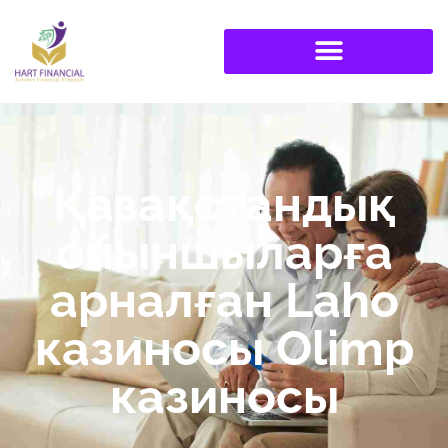
Қазақстандық
ойыншыларға
арналған Laho
казиносы Olimp
казиносы