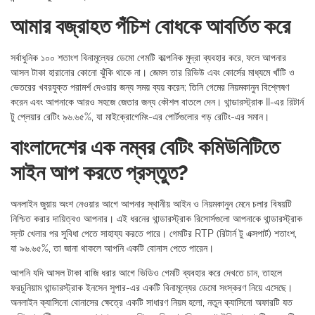
আমার বজ্রাহত পঁচিশ বোধকে আবর্তিত করে
সর্বাধুনিক ১০০ শতাংশ বিনামূল্যের ডেমো গেমটি কাল্পনিক মুদ্রা ব্যবহার করে, ফলে আপনার
আসল টাকা হারানোর কোনো ঝুঁকি থাকে না। জেমস তার রিভিউ এবং কোর্সের মাধ্যমে খাঁটি ও
ভেতরের খবরযুক্ত পরামর্শ দেওয়ার জন্য সময় ব্যয় করেন; তিনি গেমের নিয়মকানুন বিশ্লেষণ
করেন এবং আপনাকে আরও সহজে জেতার জন্য কৌশল বাতলে দেন। থান্ডারস্ট্রাক II-এর রিটার্ন
টু প্লেয়ার রেটিং ৯৬.৬৫%, যা মাইক্রোগেমিং-এর পোর্টগুলোর গড় রেটিং-এর সমান।
বাংলাদেশের এক নম্বর বেটিং কমিউনিটিতে
সাইন আপ করতে প্রস্তুত?
অনলাইন জুয়ায় অংশ নেওয়ার আগে আপনার স্থানীয় আইন ও নিয়মকানুন মেনে চলার বিষয়টি
নিশ্চিত করার দায়িত্বও আপনার। এই ধরনের থান্ডারস্ট্রাক রিসোর্সগুলো আপনাকে থান্ডারস্ট্রাক
স্লট খেলার পর সুবিধা পেতে সাহায্য করতে পারে। গেমটির RTP (রিটার্ন টু এক্সপার্ট) শতাংশ,
যা ৯৬.৬৫%, তা জানা থাকলে আপনি একটি বোনাস পেতে পারেন।
আপনি যদি আসল টাকা বাজি ধরার আগে ভিডিও গেমটি ব্যবহার করে দেখতে চান, তাহলে
ফরচুনিয়াম থান্ডারস্ট্রাক ইনসেন সুপার-এর একটি বিনামূল্যের ডেমো সংস্করণ নিয়ে এসেছে।
অনলাইন ক্যাসিনো বোনাসের ক্ষেত্রে একটি সাধারণ নিয়ম হলো, নতুন ক্যাসিনো অফারটি যত