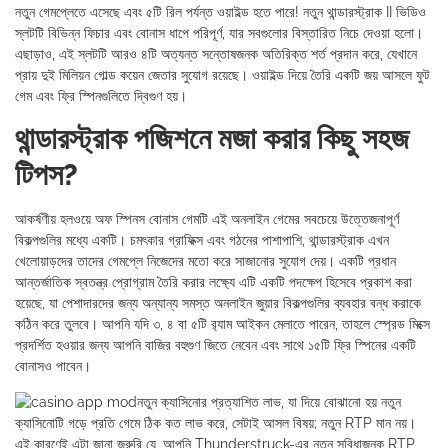
নতুন গেমপ্লেতে এসেছে এবং ৫টি রিল পর্যন্ত ওয়াইল্ড হতে পারে! নতুন থান্ডারস্ট্রাক II ভিডিও
স্লটটি বিভিন্ন ফিচার এবং বোনাস ধাপে পরিপূর্ণ, যার সবগুলোর বিস্তারিত নিচে দেওয়া হলো।
এছাড়াও, এই স্লটটি আরও ৪টি অত্যন্ত সন্তোষজনক অতিরিক্ত শর্ত প্রদান করে, যেখানে
প্রায় দুই মিলিয়ন গোল্ড কয়েন জেতার সুযোগ রয়েছে। ওয়াইল্ড দিয়ে তৈরি একটি জয় আসলে ফুট
গেম এবং ফ্রি স্পিনগুলিতে দ্বিগুণ হয়।
থান্ডারস্ট্রাক পজিশনে মজা করার কিছু সহজ
টিপস?
আকর্ষণীয় হলওয়ে অফ স্পিনস বোনাস গেমটি এই অনলাইন গেমের সবচেয়ে উত্তেজনাপূর্ণ
বিকল্পগুলির মধ্যে একটি। চমৎকার গ্রাফিক্স এবং গঠনের পাশাপাশি, থান্ডারস্ট্রাক এখন
খেলোয়াড়দের তাদের গেমপ্লে নিজেদের মতো করে সাজানোর সুযোগ দেয়। একটি প্রধান
আন্তর্জাতিক স্বতন্ত্র প্রোগ্রাম তৈরি করার লক্ষ্যে এটি একটি পদক্ষেপ হিসেবে প্রকাশ করা
হয়েছে, যা পেশাদারদের জন্য অন্যান্য সমস্ত অনলাইন জুয়ার বিকল্পগুলির ব্যবহার বন্ধ করাকে
কঠিন করে তুলবে। আপনি যদি ৩, ৪ বা ৫টি র‍্যাম আইকন মেলাতে পারেন, তাহলে স্প্রেড মিক্সে
প্রদর্শিত হওয়ার জন্য আপনি বাজির বহুগুণ জিতে নেবেন এবং সাথে ১৫টি ফ্রি স্পিনের একটি
বোনাসও পাবেন।
নতুন ক্যাসিনোর প্রত্যাশিত লাভ, যা দিয়ে বোঝানো হয় নতুন
ক্যাসিনোটি গড়ে প্রতি গেমে ঠিক কত লাভ করে, সেটাই আসল বিষয়; নতুন RTP মান নয়।
এই কারণেই এটা জানা জরুরি যে, আপনি Thunderstruck-এর নতুন সুবিধাজনক RTP