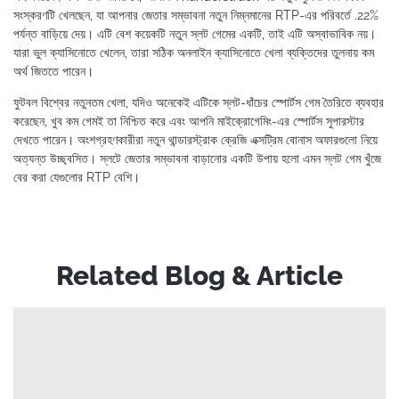
সংস্করণটি খেলছেন, যা আপনার জেতার সম্ভাবনা নতুন নিম্নমানের RTP-এর পরিবর্তে .22%
পর্যন্ত বাড়িয়ে দেয়। এটি বেশ কয়েকটি নতুন স্লট গেমের একটি, তাই এটি অস্বাভাবিক নয়।
যারা ভুল ক্যাসিনোতে খেলেন, তারা সঠিক অনলাইন ক্যাসিনোতে খেলা ব্যক্তিদের তুলনায় কম
অর্থ জিততে পারেন।
ফুটবল বিশ্বের নতুনতম খেলা, যদিও অনেকেই এটিকে স্লট-ধাঁচের স্পোর্টস গেম তৈরিতে ব্যবহার
করেছেন, খুব কম গেমই তা নিশ্চিত করে এবং আপনি মাইক্রোগেমিং-এর স্পোর্টস সুপারস্টার
দেখতে পারেন। অংশগ্রহণকারীরা নতুন থান্ডারস্ট্রাক ক্রেজি এক্সট্রিম বোনাস অফারগুলো নিয়ে
অত্যন্ত উচ্ছ্বসিত। স্লটে জেতার সম্ভাবনা বাড়ানোর একটি উপায় হলো এমন স্লট গেম খুঁজে
বের করা যেগুলোর RTP বেশি।
Related Blog & Article