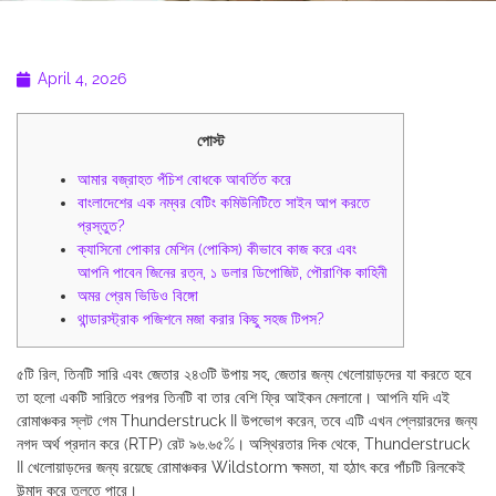
April 4, 2026
পোস্ট
আমার বজ্রাহত পঁচিশ বোধকে আবর্তিত করে
বাংলাদেশের এক নম্বর বেটিং কমিউনিটিতে সাইন আপ করতে
প্রস্তুত?
ক্যাসিনো পোকার মেশিন (পোকিস) কীভাবে কাজ করে এবং
আপনি পাবেন জিনের রত্ন, ১ ডলার ডিপোজিট, পৌরাণিক কাহিনী
অমর প্রেম ভিডিও বিঙ্গো
থান্ডারস্ট্রাক পজিশনে মজা করার কিছু সহজ টিপস?
৫টি রিল, তিনটি সারি এবং জেতার ২৪৩টি উপায় সহ, জেতার জন্য খেলোয়াড়দের যা করতে হবে
তা হলো একটি সারিতে পরপর তিনটি বা তার বেশি ফ্রি আইকন মেলানো। আপনি যদি এই
রোমাঞ্চকর স্লট গেম Thunderstruck II উপভোগ করেন, তবে এটি এখন প্লেয়ারদের জন্য
নগদ অর্থ প্রদান করে (RTP) রেট ৯৬.৬৫%। অস্থিরতার দিক থেকে, Thunderstruck
II খেলোয়াড়দের জন্য রয়েছে রোমাঞ্চকর Wildstorm ক্ষমতা, যা হঠাৎ করে পাঁচটি রিলকেই
উন্মাদ করে তুলতে পারে।