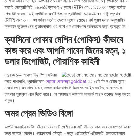
বেশি আকর্ষণীয় মনে হবে, আপনার তত বেশি এর বিবরণ খতিয়ে দেখা উচিত। গেমটিতে একটি
মাঝারি ভোল্যাটিলিটি, ৯৬.৮৬% ক্যাশ-টু-প্লেয়ার (RTP) এবং ১২১৫০ গুণ পর্যন্ত সর্বোচ্চ
পেআউট রয়েছে। এই স্লটটিতে একটি উচ্চ ভোল্যাটিলিটি, ৯২.০১% ক্যাশ-টু-প্লেয়ার
(RTP) এবং ৫০০০ গুণ পর্যন্ত সর্বোচ্চ জেতার সুযোগ রয়েছে। নর্স পুরাণ দ্বারা অনুপ্রাণিত
অনলাইন কন্ডিশন গেম থান্ডারস্ট্রাক-এর সাথে এক রোমাঞ্চকর অভিজ্ঞতার জন্য প্রস্তুত হন।
ক্যাসিনো পোকার মেশিন (পোকিস) কীভাবে
কাজ করে এবং আপনি পাবেন জিনের রত্ন, ১
ডলার ডিপোজিট, পৌরাণিক কাহিনী
নতুনতম ১০০ শতাংশ ফ্রি স্পিন সক্রিয়
করার পাশাপাশি, প্রাথমিকভাব
প্রোমো কোডসমূহ goldbet
ে ১৫টি স্পিন চেষ্টার সুযোগ
দেওয়া হয়। এর সাথে রয়েছে সহজে অর্জনযোগ্য বিভিন্ন ধরনের ইনসেনটিভ, যা আপনাকে
চমৎকার পুরস্কার এনে দিতে পারে। এর অসাধারণ অবস্থান সম্পর্কে আরও তথ্যের জন্য পড়তে
থাকুন।
অমর প্রেম ভিডিও বিঙ্গো
আপনি অনলাইন স্লটস বইয়ের মধ্যে স্লট মেশিন এবং এটি কীভাবে কাজ করে সে সম্পর্কে আরও
তথ্য জানতে পারবেন। ওয়াইল্ডস্টর্ম এলিমেন্ট – নতুন ওয়াইল্ডস্টর্ম এলিমেন্টটি এলোমেলোভাবে