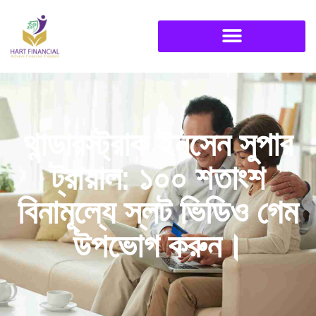
থান্ডারস্ট্রাক ইনসেন সুপার
ট্রায়াল: ১০০ শতাংশ
বিনামূল্যে স্লট ভিডিও গেম
উপভোগ করুন।