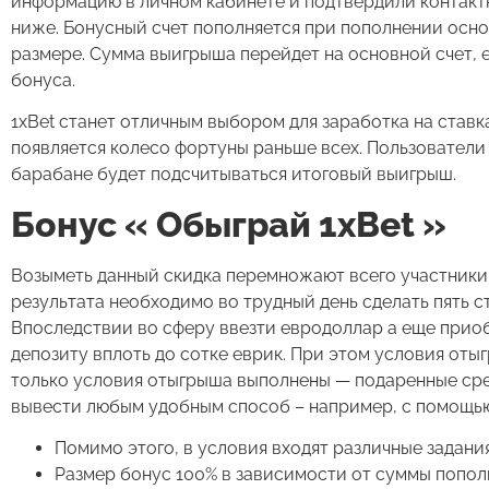
информацию в личном кабинете и подтвердили контактн
ниже. Бонусный счет пополняется при пополнении осно
размере.
Сумма выигрыша перейдет на основной счет, 
бонуса.
1xBet станет отличным выбором для заработка на ставк
появляется колесо фортуны раньше всех. Пользователи
барабане будет подсчитываться итоговый выигрыш.
Бонус « Обыграй 1xBet »
Возыметь данный скидка перемножают всего участники
результата необходимо во трудный день сделать пять 
Впоследствии во сферу ввезти евродоллар а еще прио
депозиту вплоть до сотке еврик. При этом условия оты
только условия отыгрыша выполнены — подаренные сред
вывести любым удобным способ – например, с помощью
Помимо этого, в условия входят различные задани
Размер бонус 100% в зависимости от суммы попол