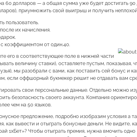
на 60 долларов — а общая сумма уже будет достигать 90
долларов), приумножить свой выигрыш и получить неплохой
ь пользователь.
после их начисления.
одарок.
 с коэффициентом от один.40.
те его в соответствующее поле в нижней части
ывать величину ставки), оставляете пустым, показывая, ч
узья), мы разобрали с вами, как поставить сей бонус и к
ным, если оффшорный букмекер решит не отдавать вам сре
тировать свои персональные данные. Отдельно можно из
роить безопасность своего аккаунта. Компания ориентиро
лее чем на 50 языков.
бонусное предложение, подробно изобразим условия а т
 как вывести и отыграть бонусные деньги. Не видите, к
ай 1хБет»? Чтобы отыграть премия, нужна вмочить одно