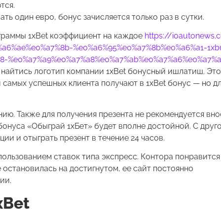
тся.
ь один евро, бонус зачисляется только раз в сутки.
граммы 1xBet коэффициент на каждое
https://ioautonews.
a6%ae%e0%a7%8b-%e0%a6%95%e0%a7%8b%e0%a6%a1-1xb
8-%e0%a7%a9%e0%a7%a8%e0%a7%ab%e0%a7%a6%e0%a7%
 найтись логотип компании 1xBet бонусный ишлатиш. Это
самых успешных клиента получают в 1xBet бонус — но дл
нию. Также для получения презента не рекомендуется вно
бонуса «Обыграй 1хБет» будет вполне достойной. С друго
ии и отыграть презент в течение 24 часов.
пользованием ставок типа экспресс. Контора понравится
е остановилась на достигнутом, ее сайт постоянно
ии.
xBet