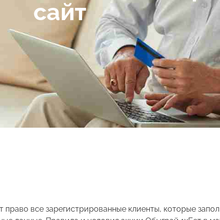
сайт
т право все зарегистрированные клиенты, которые запо