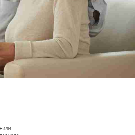
лнили