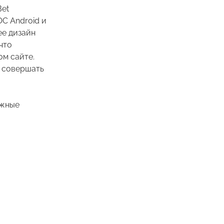
Bet
ОС Android и
ее дизайн
что
ом сайте.
т совершать
ежные