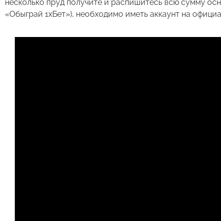
несколько пруд получите и распишитесь всю сумму осно
«Обыграй 1хБет»), необходимо иметь аккаунт на офици