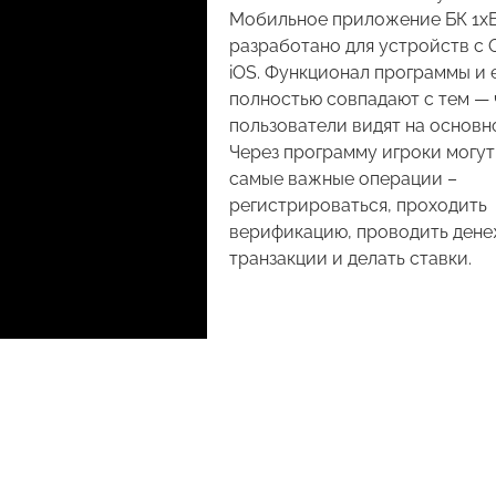
Мобильное приложение БК 1x
разработано для устройств с 
iOS. Функционал программы и 
полностью совпадают с тем — 
пользователи видят на основн
Через программу игроки могу
самые важные операции –
регистрироваться, проходить
верификацию, проводить ден
транзакции и делать ставки.