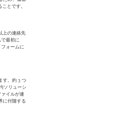
ることです。
類以上の連絡先
ムで最初に
 フォームに
。約 3 つ
平均ソリューシ
ファイルが連
界に付随する