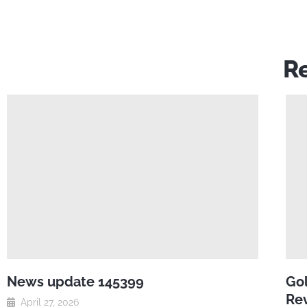
Re
News update 145399
Gol
Rev
April 27, 2026