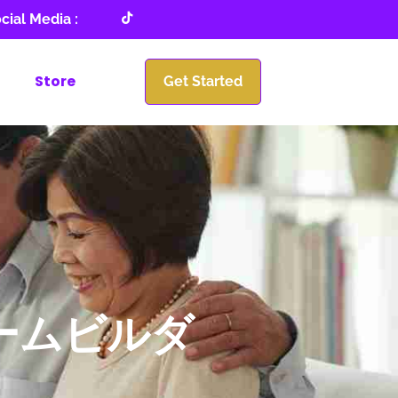
cial Media :
Store
Get Started
ームビルダ