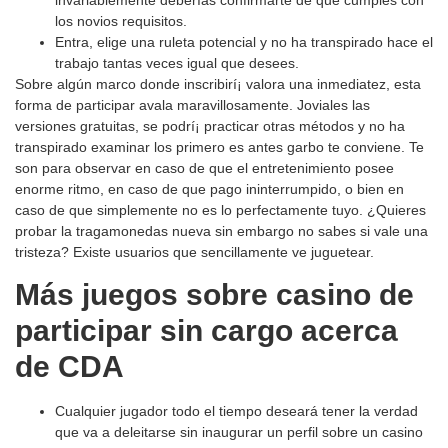
los novios requisitos.
Entra, elige una ruleta potencial y no ha transpirado hace el
trabajo tantas veces igual que desees.
Sobre algún marco donde inscribirí¡ valora una inmediatez, esta
forma de participar avala maravillosamente. Joviales las
versiones gratuitas, se podrí¡ practicar otras métodos y no ha
transpirado examinar los primero es antes garbo te conviene. Te
son para observar en caso de que el entretenimiento posee
enorme ritmo, en caso de que pago ininterrumpido, o bien en
caso de que simplemente no es lo perfectamente tuyo. ¿Quieres
probar la tragamonedas nueva sin embargo no sabes si vale una
tristeza? Existe usuarios que sencillamente ve juguetear.
Más juegos sobre casino de
participar sin cargo acerca
de CDA
Cualquier jugador todo el tiempo deseará tener la verdad
que va a deleitarse sin inaugurar un perfil sobre un casino