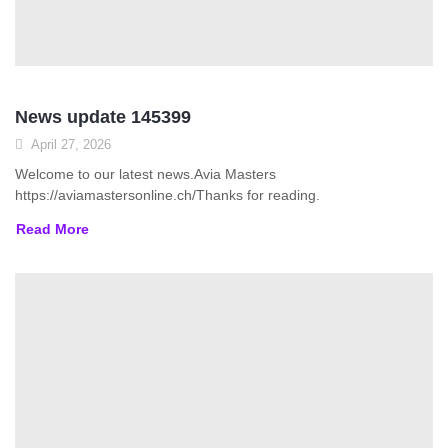
News update 145399
April 27, 2026
Welcome to our latest news.Avia Masters
https://aviamastersonline.ch/Thanks for reading.
Read More