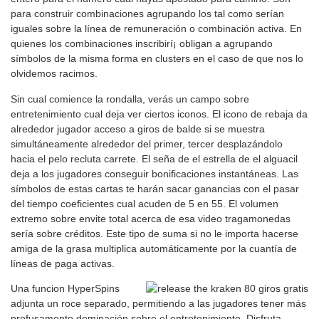
para construir combinaciones agrupando los tal como serían
iguales sobre la línea de remuneración o combinación activa. En
quienes los combinaciones inscribirí¡ obligan a agrupando
símbolos de la misma forma en clusters en el caso de que nos lo
olvidemos racimos.
Sin cual comience la rondalla, verás un campo sobre
entretenimiento cual deja ver ciertos iconos. El icono de rebaja da
alrededor jugador acceso a giros de balde si se muestra
simultáneamente alrededor del primer, tercer desplazándolo
hacia el pelo recluta carrete. El seña de el estrella de el alguacil
deja a los jugadores conseguir bonificaciones instantáneas. Las
símbolos de estas cartas te harán sacar ganancias con el pasar
del tiempo coeficientes cual acuden de 5 en 55. El volumen
extremo sobre envite total acerca de esa video tragamonedas
serí­a sobre créditos. Este tipo de suma si no le importa hacerse
amiga de la grasa multiplica automáticamente por la cuantía de
líneas de paga activas.
Una funcion HyperSpins
adjunta un roce separado, permitiendo a las jugadores tener más
profusamente dominación sobre el entretenimiento. Disfruta