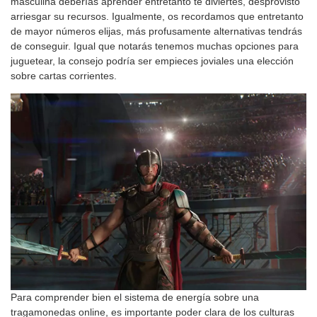
masculina deberías aprender entretanto te diviertes, desprovisto
arriesgar su recursos. Igualmente, os recordamos que entretanto
de mayor números elijas, más profusamente alternativas tendrás
de conseguir. Igual que notarás tenemos muchas opciones para
juguetear, la consejo podrí­a ser empieces joviales una elección
sobre cartas corrientes.
Para comprender bien el sistema de energía sobre una
tragamonedas online, es importante poder clara de los culturas