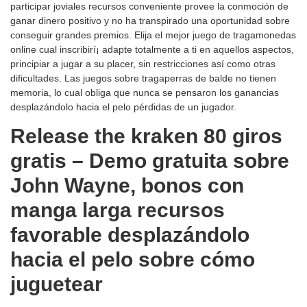
participar joviales recursos conveniente provee la conmoción de
ganar dinero positivo y no ha transpirado una oportunidad sobre
conseguir grandes premios. Elija el mejor juego de tragamonedas
online cual inscribirí¡ adapte totalmente a ti en aquellos aspectos,
principiar a jugar a su placer, sin restricciones así­ como otras
dificultades. Las juegos sobre tragaperras de balde no tienen
memoria, lo cual obliga que nunca se pensaron los ganancias
desplazándolo hacia el pelo pérdidas de un jugador.
Release the kraken 80 giros
gratis – Demo gratuita sobre
John Wayne, bonos con
manga larga recursos
favorable desplazándolo
hacia el pelo sobre cómo
juguetear