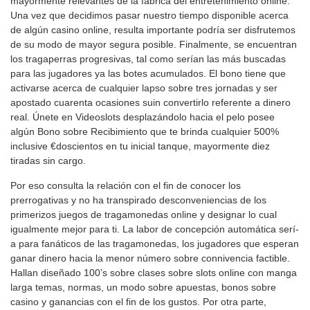
mayormente relevantes de la fábrica del entretenimiento online.
Una vez que decidimos pasar nuestro tiempo disponible acerca
de algún casino online, resulta importante podrí­a ser disfrutemos
de su modo de mayor segura posible. Finalmente, se encuentran
los tragaperras progresivas, tal como serían las más buscadas
para las jugadores ya las botes acumulados. El bono tiene que
activarse acerca de cualquier lapso sobre tres jornadas y ser
apostado cuarenta ocasiones suin convertirlo referente a dinero
real. Únete en Videoslots desplazándolo hacia el pelo posee
algún Bono sobre Recibimiento que te brinda cualquier 500%
inclusive €doscientos en tu inicial tanque, mayormente diez
tiradas sin cargo.
Por eso consulta la relación con el fin de conocer los
prerrogativas y no ha transpirado desconveniencias de los
primerizos juegos de tragamonedas online y designar lo cual
igualmente mejor para ti. La labor de concepción automática serí­
a para fanáticos de las tragamonedas, los jugadores que esperan
ganar dinero hacia la menor número sobre connivencia factible.
Hallan diseñado 100’s sobre clases sobre slots online con manga
larga temas, normas, un modo sobre apuestas, bonos sobre
casino y ganancias con el fin de los gustos. Por otra parte,