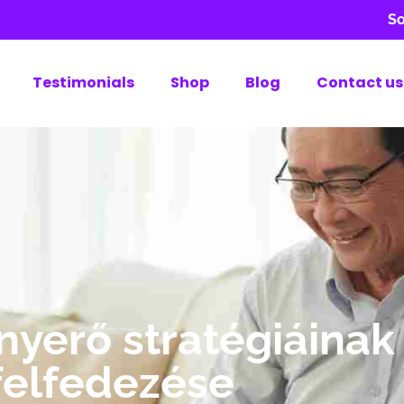
So
Testimonials
Shop
Blog
Contact us
nyerő stratégiáinak 
felfedezése