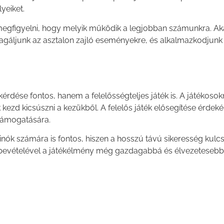
lyeiket.
 megfigyelni, hogy melyik működik a legjobban számunkra. Aká
reagáljunk az asztalon zajló eseményekre, és alkalmazkodjunk
rdése fontos, hanem a felelősségteljes játék is. A játékosok
áték kezd kicsúszni a kezükből. A felelős játék elősegítése érd
 támogatására.
nók számára is fontos, hiszen a hosszú távú sikeresség kulcsa
mbevételével a játékélmény még gazdagabbá és élvezetesebbé