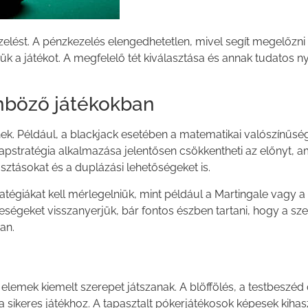
elést. A pénzkezelés elengedhetetlen, mivel segít megelőzni
sük a játékot. A megfelelő tét kiválasztása és annak tudatos
önböző játékokban
ek. Például, a blackjack esetében a matematikai valószínűsé
apstratégia alkalmazása jelentősen csökkentheti az előnyt, am
ztásokat és a duplázási lehetőségeket is.
atégiákat kell mérlegelniük, mint például a Martingale vagy a
eségeket visszanyerjük, bár fontos észben tartani, hogy a sz
an.
i elemek kiemelt szerepet játszanak. A blöffölés, a testbeszéd
 sikeres játékhoz. A tapasztalt pókerjátékosok képesek kihas