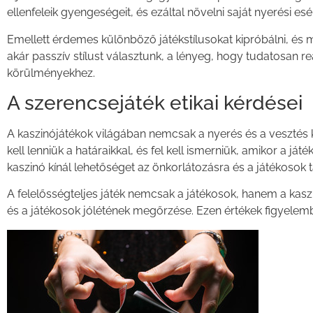
ellenfeleik gyengeségeit, és ezáltal növelni saját nyerési esé
Emellett érdemes különböző játékstílusokat kipróbálni, és
akár passzív stílust választunk, a lényeg, hogy tudatosan 
körülményekhez.
A szerencsejáték etikai kérdései
A kaszinójátékok világában nemcsak a nyerés és a vesztés ké
kell lenniük a határaikkal, és fel kell ismerniük, amikor a j
kaszinó kínál lehetőséget az önkorlátozásra és a játékosok
A felelősségteljes játék nemcsak a játékosok, hanem a kaszi
és a játékosok jólétének megőrzése. Ezen értékek figyele