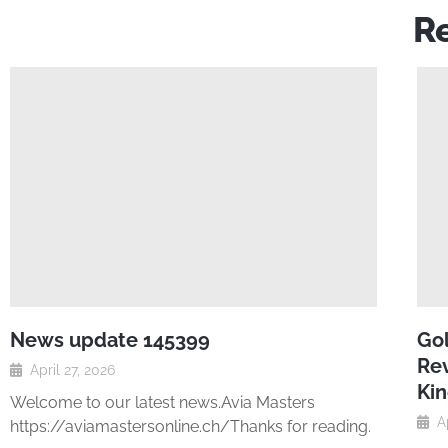
Re
News update 145399
Gol
Rev
April 27, 2026
Ki
Welcome to our latest news.Avia Masters
A
https://aviamastersonline.ch/Thanks for reading.