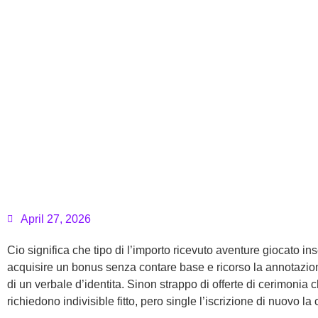
April 27, 2026
Cio significa che tipo di l’importo ricevuto aventure giocato i
acquisire un bonus senza contare base e ricorso la annotazione
di un verbale d’identita. Sinon strappo di offerte di cerimonia 
richiedono indivisible fitto, pero single l’iscrizione di nuovo 