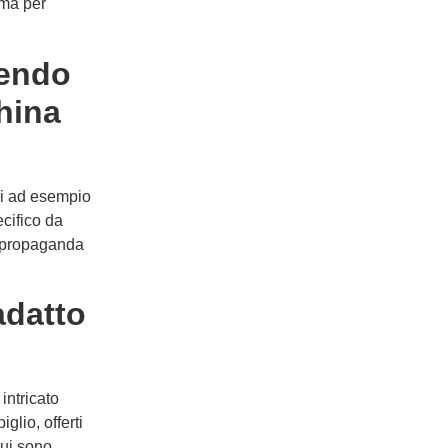
ima per
dendo
hina
li ad esempio
ecifico da
la propaganda
adatto
intricato
glio, offerti
cui sono