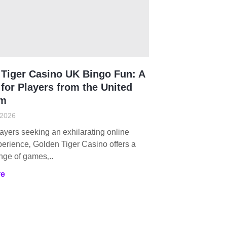
Tiger Casino UK Bingo Fun: A
for Players from the United
om
 2026
ayers seeking an exhilarating online
erience‚ Golden Tiger Casino offers a
nge of games‚..
re