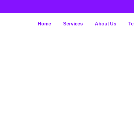
Home
Services
About Us
Te
A tutte le prom
restrizio