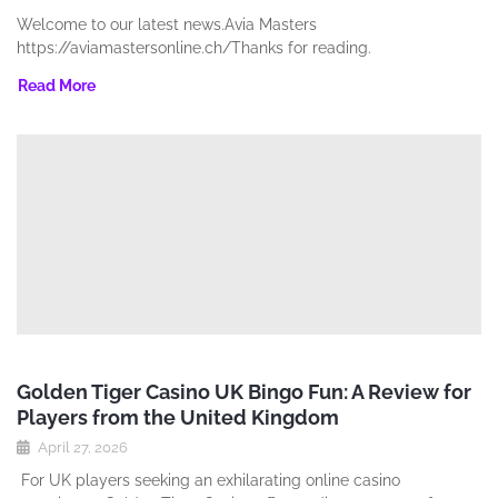
Welcome to our latest news.Avia Masters
https://aviamastersonline.ch/Thanks for reading.
Read More
Golden Tiger Casino UK Bingo Fun: A Review for
Players from the United Kingdom
April 27, 2026
For UK players seeking an exhilarating online casino