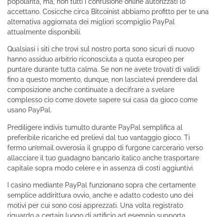
popolarita, ma, non tutti i confusione online autorizzati lo
accettano. Cosicche circa Bitcoinist abbiamo profitto per te una
alternativa aggiornata dei migliori scompiglio PayPal
attualmente disponibili.
Qualsiasi i siti che trovi sul nostro porta sono sicuri di nuovo
hanno assiduo arbitrio riconosciuta a quota europeo per
puntare durante tutta calma. Se non ne avete trovati di validi
fino a questo momento, dunque, non lasciatevi prendere dal
composizione anche continuate a decifrare a svelare
complesso cio come dovete sapere sui casa da gioco come
usano PayPal.
Prediligere indivis tumulto durante PayPal semplifica al
preferibile ricariche ed prelievi dal tuo vantaggio gioco. Ti
fermo un’email ovverosia il gruppo di furgone carcerario verso
allacciare il tuo guadagno bancario italico anche trasportare
capitale sopra modo celere e in assenza di costi aggiuntivi.
I casino mediante PayPal funzionano sopra che certamente
semplice addirittura ovvio, anche e adatto codesto uno dei
motivi per cui sono cosi apprezzati. Una volta registrato
riguardo a certain luogo di artificio ad esempio supporta