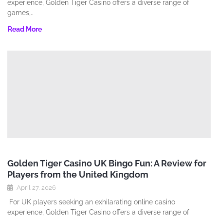
experience‚ Golden Tiger Casino offers a diverse range of
games‚..
Read More
Golden Tiger Casino UK Bingo Fun: A Review for
Players from the United Kingdom
April 27, 2026
For UK players seeking an exhilarating online casino
experience‚ Golden Tiger Casino offers a diverse range of