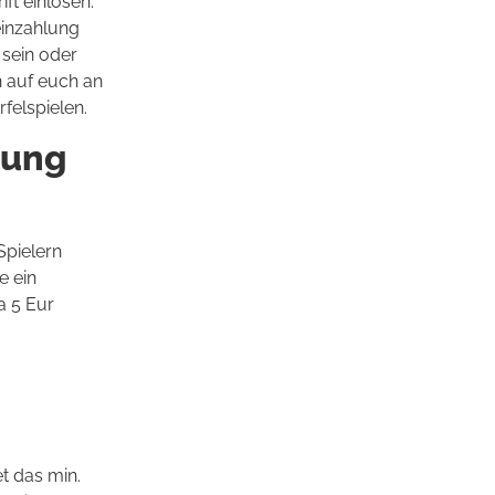
ft einlösen.
einzahlung
 sein oder
n auf euch an
felspielen.
rung
Spielern
e ein
a 5 Eur
t das min.