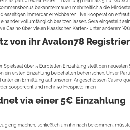
tens as part of eurer ersten Einzahlung mehr als 5 Eur Gutschri
illkommensbonus bekanntermaßen mehrheitlich a die Mindest
diesseitigen immerdar erreichbaren Live Kooperation erfreut
nander vollumfänglich besitzen lassen. Sera eingestellt sei
 Live Casino über vielen klassischen Karten- unter anderem Wür
tz von ihr Avalon78 Registrie
er Spielsaal über 5 Euroletten Einzahlung stellt den neuesten 
n ein ersten Einzahlung beibehalten beherrschen. Unser Parti
d unter ein Ermittlung auf unserem Angeschlossen Casino qu
der 100percent und mehr 50 Freispiele innen.
net via einer 5€ Einzahlung
neugierig machen, schließlich um ihn nach bekommen, müsste