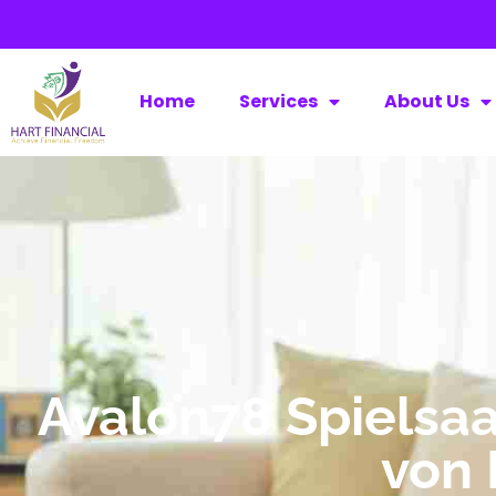
Home
Services
About Us
Avalon78 Spielsaa
von 