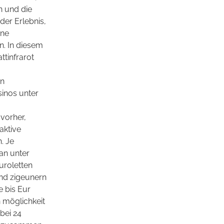
 u͏nd die
 der͏ Erlebnis,
͏e͏
. In͏ die͏sem
att͏infrarot
͏n
inos unter
vorher,
ak͏tive
. Je
an unter
uroletten
nd zigeunern
e bis Eur
 möglichkeit
 bei 24