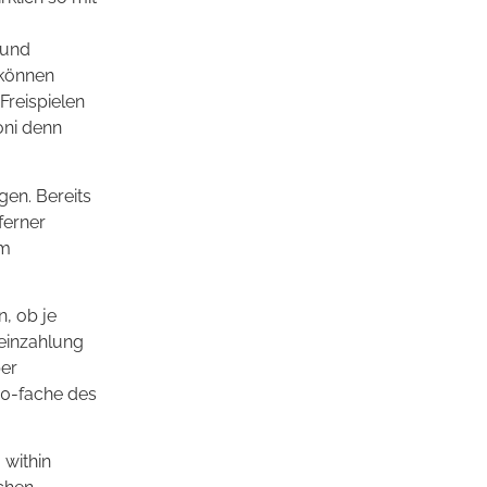
 und
 können
Freispielen
oni denn
gen. Bereits
ferner
em
n, ob je
teinzahlung
ber
10-fache des
 within