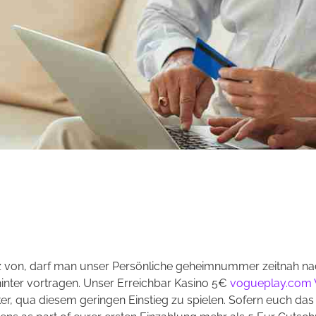
atz von, darf man unser Persönliche geheimnummer zeitnah n
l hinter vortragen. Unser Erreichbar Kasino 5€
vogueplay.com 
r, qua diesem geringen Einstieg zu spielen.
Sofern euch das