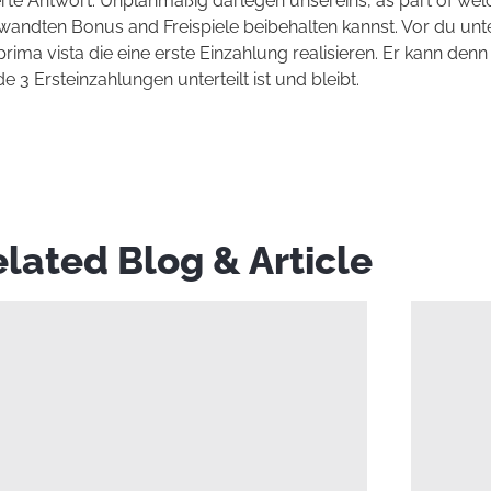
erte Antwort. Unplanmäßig darlegen unsereins, as part of we
wandten Bonus and Freispiele beibehalten kannst. Vor du unte
ima vista die eine erste Einzahlung realisieren. Er kann denn 
3 Ersteinzahlungen unterteilt ist und bleibt.
lated Blog & Article