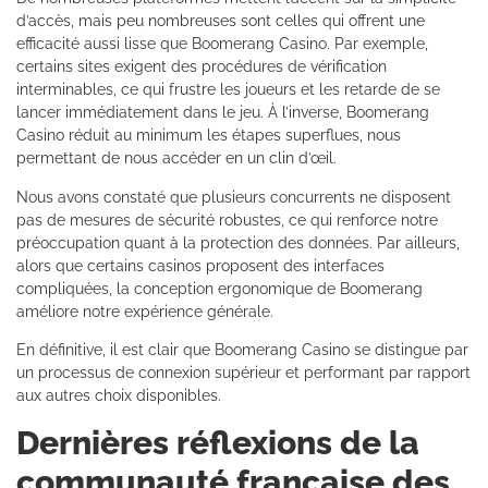
d’accès, mais peu nombreuses sont celles qui offrent une
efficacité aussi lisse que Boomerang Casino. Par exemple,
certains sites exigent des procédures de vérification
interminables, ce qui frustre les joueurs et les retarde de se
lancer immédiatement dans le jeu. À l’inverse, Boomerang
Casino réduit au minimum les étapes superflues, nous
permettant de nous accéder en un clin d’œil.
Nous avons constaté que plusieurs concurrents ne disposent
pas de mesures de sécurité robustes, ce qui renforce notre
préoccupation quant à la protection des données. Par ailleurs,
alors que certains casinos proposent des interfaces
compliquées, la conception ergonomique de Boomerang
améliore notre expérience générale.
En définitive, il est clair que Boomerang Casino se distingue par
un processus de connexion supérieur et performant par rapport
aux autres choix disponibles.
Dernières réflexions de la
communauté française des