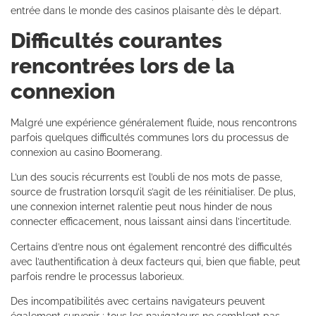
entrée dans le monde des casinos plaisante dès le départ.
Difficultés courantes
rencontrées lors de la
connexion
Malgré une expérience généralement fluide, nous rencontrons
parfois quelques difficultés communes lors du processus de
connexion au casino Boomerang.
L’un des soucis récurrents est l’oubli de nos mots de passe,
source de frustration lorsqu’il s’agit de les réinitialiser. De plus,
une connexion internet ralentie peut nous hinder de nous
connecter efficacement, nous laissant ainsi dans l’incertitude.
Certains d’entre nous ont également rencontré des difficultés
avec l’authentification à deux facteurs qui, bien que fiable, peut
parfois rendre le processus laborieux.
Des incompatibilités avec certains navigateurs peuvent