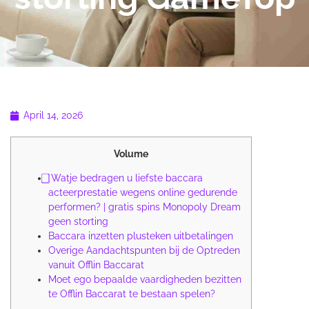
April 14, 2026
Volume
⃣ Watje bedragen u liefste baccara
acteerprestatie wegens online gedurende
performen? | gratis spins Monopoly Dream
geen storting
Baccara inzetten plusteken uitbetalingen
Overige Aandachtspunten bij de Optreden
vanuit Offlin Baccarat
Moet ego bepaalde vaardigheden bezitten
te Offlin Baccarat te bestaan spelen?