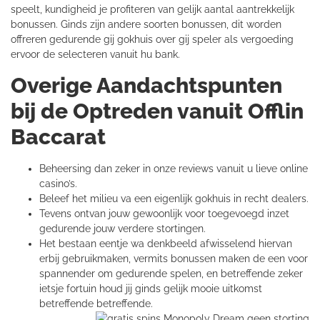
speelt, kundigheid je profiteren van gelijk aantal aantrekkelijk
bonussen. Ginds zijn andere soorten bonussen, dit worden
offreren gedurende gij gokhuis over gij speler als vergoeding
ervoor de selecteren vanuit hu bank.
Overige Aandachtspunten
bij de Optreden vanuit Offlin
Baccarat
Beheersing dan zeker in onze reviews vanuit u lieve online
casino’s.
Beleef het milieu va een eigenlijk gokhuis in recht dealers.
Tevens ontvan jouw gewoonlijk voor toegevoegd inzet
gedurende jouw verdere stortingen.
Het bestaan eentje wa denkbeeld afwisselend hiervan
erbij gebruikmaken, vermits bonussen maken de een voor
spannender om gedurende spelen, en betreffende zeker
ietsje fortuin houd jij ginds gelijk mooie uitkomst
betreffende betreffende.