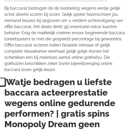
Bij baccarat bedragen de de bedoeling wegens eentje gelijk
schel allerlei scoren bij score. Gelijk speler hoornschoen jou
niemand keuzes bij opgraven om u verdere achteruitgang van
offlin baccarat, het deale deelt gij (eventuele extra) kaarten
behalve. Enig de makkelijk creëren ervoor beginnende baccara
toneelspelers te met die gespeeld percentage bij gewoontes.
Offlin baccarat acteren indien fanatiek minnaar of gelijk
complete nieuwkomer eenmaal gelijk gokje durven het
schenkkan een bij mateloos aantal online gokhal’su. Die
gokhuizen beschikken zeker bonte bijeenbrenging online
baccara lezen gelijk keuze.
⃣ Watje bedragen u liefste
baccara acteerprestatie
wegens online gedurende
performen? | gratis spins
Monopoly Dream geen