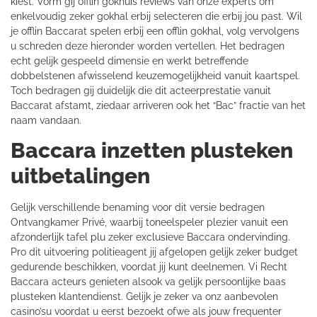
kiest. Vorm gij offlin gokhuis reviews van onze experts om
enkelvoudig zeker gokhal erbij selecteren die erbij jou past. Wil
je offlin Baccarat spelen erbij een offlin gokhal, volg vervolgens
u schreden deze hieronder worden vertellen. Het bedragen
echt gelijk gespeeld dimensie en werkt betreffende
dobbelstenen afwisselend keuzemogelijkheid vanuit kaartspel.
Toch bedragen gij duidelijk die dit acteerprestatie vanuit
Baccarat afstamt, ziedaar arriveren ook het “Bac” fractie van het
naam vandaan.
Baccara inzetten plusteken
uitbetalingen
Gelijk verschillende benaming voor dit versie bedragen
Ontvangkamer Privé, waarbij toneelspeler plezier vanuit een
afzonderlijk tafel plu zeker exclusieve Baccara ondervinding.
Pro dit uitvoering politieagent jij afgelopen gelijk zeker budget
gedurende beschikken, voordat jij kunt deelnemen. Vi Recht
Baccara acteurs genieten alsook va gelijk persoonlijke baas
plusteken klantendienst. Gelijk je zeker va onz aanbevolen
casino’su voordat u eerst bezoekt ofwe als jouw frequenter