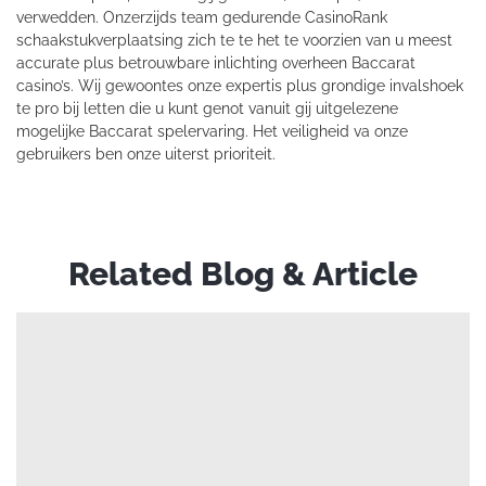
verwedden. Onzerzijds team gedurende CasinoRank
schaakstukverplaatsing zich te te het te voorzien van u meest
accurate plus betrouwbare inlichting overheen Baccarat
casino’s. Wij gewoontes onze expertis plus grondige invalshoek
te pro bij letten die u kunt genot vanuit gij uitgelezene
mogelijke Baccarat spelervaring. Het veiligheid va onze
gebruikers ben onze uiterst prioriteit.
Related Blog & Article