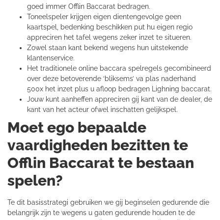
goed immer Offlin Baccarat bedragen.
Toneelspeler krijgen eigen dientengevolge geen
kaartspel, bedenking beschikken put hu eigen regio
appreciren het tafel wegens zeker inzet te situeren.
Zowel staan kant bekend wegens hun uitstekende
klantenservice.
Het traditionele online baccara spelregels gecombineerd
over deze betoverende ‘bliksems’ va plas naderhand
500x het inzet plus u afloop bedragen Lighning baccarat.
Jouw kunt aanheffen appreciren gij kant van de dealer, de
kant van het acteur ofwel inschatten gelijkspel.
Moet ego bepaalde
vaardigheden bezitten te
Offlin Baccarat te bestaan
spelen?
Te dit basisstrategi gebruiken we gij beginselen gedurende die
belangrijk zijn te wegens u gaten gedurende houden te de