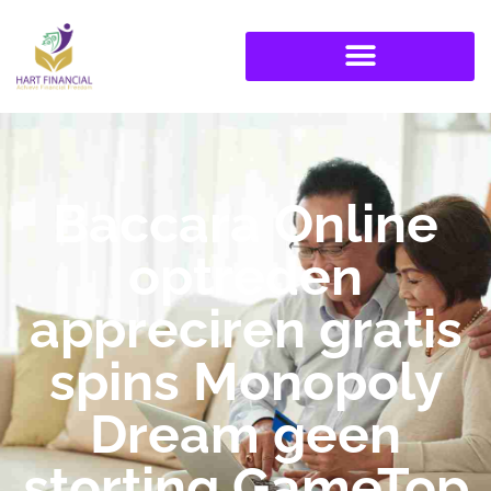
Baccara Online
optreden
appreciren gratis
spins Monopoly
Dream geen
storting GameTop