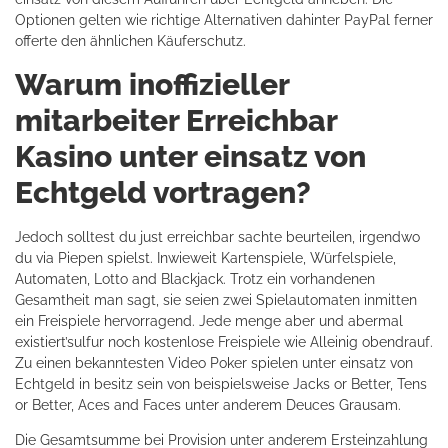
Optionen gelten wie richtige Alternativen dahinter PayPal ferner
offerte den ähnlichen Käuferschutz.
Warum inoffizieller
mitarbeiter Erreichbar
Kasino unter einsatz von
Echtgeld vortragen?
Jedoch solltest du just erreichbar sachte beurteilen, irgendwo
du via Piepen spielst. Inwieweit Kartenspiele, Würfelspiele,
Automaten, Lotto and Blackjack. Trotz ein vorhandenen
Gesamtheit man sagt, sie seien zwei Spielautomaten inmitten
ein Freispiele hervorragend. Jede menge aber und abermal
existiert’sulfur noch kostenlose Freispiele wie Alleinig obendrauf.
Zu einen bekanntesten Video Poker spielen unter einsatz von
Echtgeld in besitz sein von beispielsweise Jacks or Better, Tens
or Better, Aces and Faces unter anderem Deuces Grausam.
Die Gesamtsumme bei Provision unter anderem Ersteinzahlung