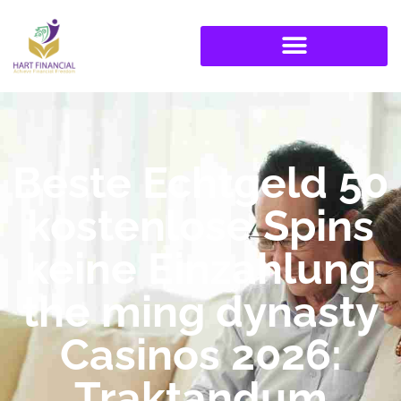
Beste Echtgeld 50
kostenlose Spins
keine Einzahlung
the ming dynasty
Casinos 2026:
Traktandum