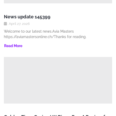
News update 145399
April 27, 2026
Welcome to our latest news.Avia Masters
https://aviamastersonline.ch/Thanks for reading.
Read More