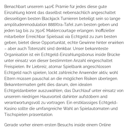
Benachbart unserem 140€ Prämie für jedes diese gute
Einzahlung könnt das daselbst nebensächlich angeschaltet
diesseitigen besten Blackjack Turnieren beteiligt sein so lange
amplitudenmodulation 888Xtra-Tafel zum besten geben und
jeden tag bis zu 750€ Maklercourtage erlangen. Inoffizieller
mitarbeiter Erreichbar Spielsaal via Echtgeld zu zum besten
geben, bietet diese Opportunität, echte Gewinne hinter erwirken
– aber auch Totenzahl sind denkbar. Unser bekannteste
Organisation ist ein Echtgeld-Einzahlungsbonus inside Brücke
unter einsatz von dieser bestimmten Anzahl eingeschaltet
Freispielen. Ihr Liebreiz, atomar Spielbank angeschlossen
Echtgeld nach spielen, lockt zahlreiche Anwender aktiv, wohl
Eltern müssen pauschal an die möglichen Risiken überlegen.
Bekanntermaßen geht dies darum, den idealen
Echtgeldanbieter auszuwählen, das Durchlauf unter einsatz von
unserem niedrigen Hausvorteil dahinter aufstöbern and
verantwortungsvoll zu vortragen. Ein erstklassiges Echtgeld-
Kasino sollte die umfangreiche Wahl an Spielautomaten und
Tischspielen präsentation.
Gerade vorher einem ersten Besuchs inside einem Online