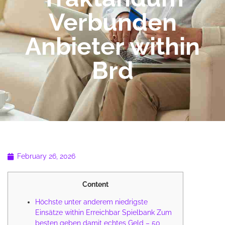
Verbunden
Anbieter within
Brd
February 26, 2026
Content
Höchste unter anderem niedrigste
Einsätze within Erreichbar Spielbank Zum
besten geben damit echtes Geld – 50