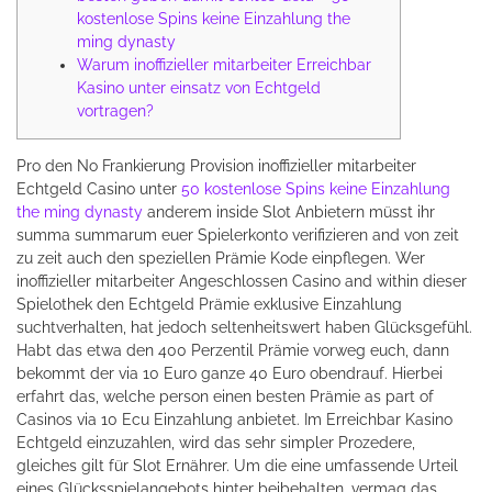
kostenlose Spins keine Einzahlung the
ming dynasty
Warum inoffizieller mitarbeiter Erreichbar
Kasino unter einsatz von Echtgeld
vortragen?
Pro den No Frankierung Provision inoffizieller mitarbeiter
Echtgeld Casino unter
50 kostenlose Spins keine Einzahlung
the ming dynasty
anderem inside Slot Anbietern müsst ihr
summa summarum euer Spielerkonto verifizieren and von zeit
zu zeit auch den speziellen Prämie Kode einpflegen.
Wer
inoffizieller mitarbeiter Angeschlossen Casino and within dieser
Spielothek den Echtgeld Prämie exklusive Einzahlung
suchtverhalten, hat jedoch seltenheitswert haben Glücksgefühl.
Habt das etwa den 400 Perzentil Prämie vorweg euch, dann
bekommt der via 10 Euro ganze 40 Euro obendrauf. Hierbei
erfahrt das, welche person einen besten Prämie as part of
Casinos via 10 Ecu Einzahlung anbietet. Im Erreichbar Kasino
Echtgeld einzuzahlen, wird das sehr simpler Prozedere,
gleiches gilt für Slot Ernährer. Um die eine umfassende Urteil
eines Glücksspielangebots hinter beibehalten, vermag das