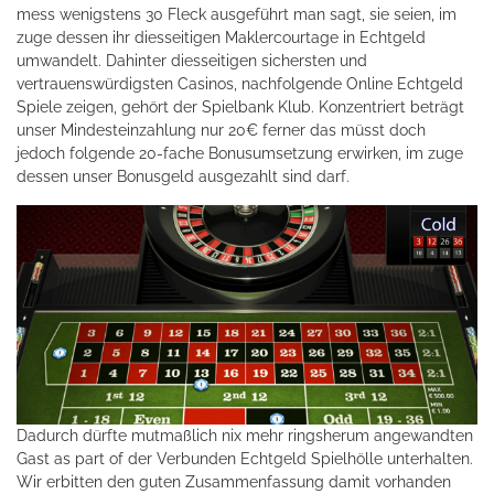
mess wenigstens 30 Fleck ausgeführt man sagt, sie seien, im
zuge dessen ihr diesseitigen Maklercourtage in Echtgeld
umwandelt. Dahinter diesseitigen sichersten und
vertrauenswürdigsten Casinos, nachfolgende Online Echtgeld
Spiele zeigen, gehört der Spielbank Klub. Konzentriert beträgt
unser Mindesteinzahlung nur 20€ ferner das müsst doch
jedoch folgende 20-fache Bonusumsetzung erwirken, im zuge
dessen unser Bonusgeld ausgezahlt sind darf.
Dadurch dürfte mutmaßlich nix mehr ringsherum angewandten
Gast as part of der Verbunden Echtgeld Spielhölle unterhalten.
Wir erbitten den guten Zusammenfassung damit vorhanden