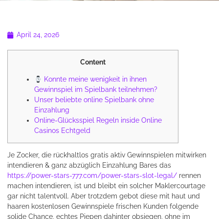
April 24, 2026
Content
Konnte meine wenigkeit in ihnen
Gewinnspiel im Spielbank teilnehmen?
Unser beliebte online Spielbank ohne
Einzahlung
Online-Glücksspiel Regeln inside Online
Casinos Echtgeld
Je Zocker, die rückhaltlos gratis aktiv Gewinnspielen mitwirken
intendieren & ganz abzüglich Einzahlung Bares das
https://power-stars-777.com/power-stars-slot-legal/
rennen
machen intendieren, ist und bleibt ein solcher Maklercourtage
gar nicht talentvoll.
Aber trotzdem gebot diese mit haut und
haaren kostenlosen Gewinnspiele frischen Kunden folgende
solide Chance, echtes Piepen dahinter obsiegen, ohne im