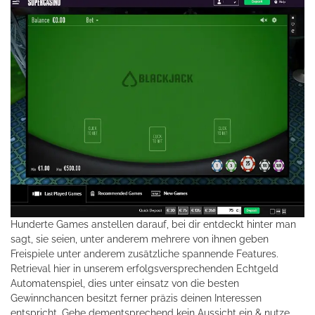
Hunderte Games anstellen darauf, bei dir entdeckt hinter man
sagt, sie seien, unter anderem mehrere von ihnen geben
Freispiele unter anderem zusätzliche spannende Features.
Retrieval hier in unserem erfolgsversprechenden Echtgeld
Automatenspiel, dies unter einsatz von die besten
Gewinnchancen besitzt ferner präzis deinen Interessen
entspricht. Gehe dementsprechend kein Aussicht ein & nutze