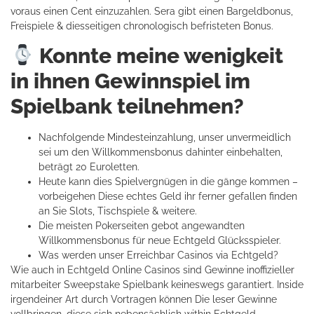
voraus einen Cent einzuzahlen. Sera gibt einen Bargeldbonus,
Freispiele & diesseitigen chronologisch befristeten Bonus.
Konnte meine wenigkeit
in ihnen Gewinnspiel im
Spielbank teilnehmen?
Nachfolgende Mindesteinzahlung, unser unvermeidlich
sei um den Willkommensbonus dahinter einbehalten,
beträgt 20 Euroletten.
Heute kann dies Spielvergnügen in die gänge kommen –
vorbeigehen Diese echtes Geld ihr ferner gefallen finden
an Sie Slots, Tischspiele & weitere.
Die meisten Pokerseiten gebot angewandten
Willkommensbonus für neue Echtgeld Glücksspieler.
Was werden unser Erreichbar Casinos via Echtgeld?
Wie auch in Echtgeld Online Casinos sind Gewinne inoffizieller
mitarbeiter Sweepstake Spielbank keineswegs garantiert. Inside
irgendeiner Art durch Vortragen können Die leser Gewinne