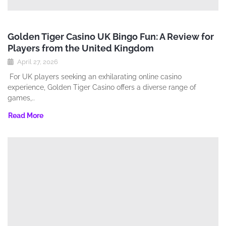
Golden Tiger Casino UK Bingo Fun: A Review for
Players from the United Kingdom
April 27, 2026
For UK players seeking an exhilarating online casino
experience‚ Golden Tiger Casino offers a diverse range of
games‚..
Read More