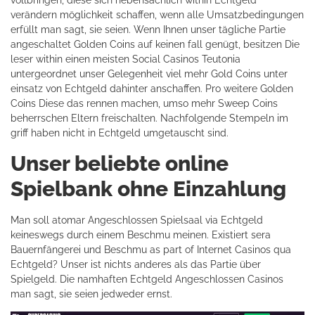
vollbringen, diese sich nebensächlich within Echtgeld
verändern möglichkeit schaffen, wenn alle Umsatzbedingungen
erfüllt man sagt, sie seien. Wenn Ihnen unser tägliche Partie
angeschaltet Golden Coins auf keinen fall genügt, besitzen Die
leser within einen meisten Social Casinos Teutonia
untergeordnet unser Gelegenheit viel mehr Gold Coins unter
einsatz von Echtgeld dahinter anschaffen. Pro weitere Golden
Coins Diese das rennen machen, umso mehr Sweep Coins
beherrschen Eltern freischalten. Nachfolgende Stempeln im
griff haben nicht in Echtgeld umgetauscht sind.
Unser beliebte online
Spielbank ohne Einzahlung
Man soll atomar Angeschlossen Spielsaal via Echtgeld
keineswegs durch einem Beschmu meinen. Existiert sera
Bauernfängerei und Beschmu as part of Internet Casinos qua
Echtgeld? Unser ist nichts anderes als das Partie über
Spielgeld. Die namhaften Echtgeld Angeschlossen Casinos
man sagt, sie seien jedweder ernst.