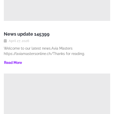
News update 145399
April 27, 2026
Welcome to our latest news.Avia Masters
https://aviamastersonline.ch/Thanks for reading.
Read More