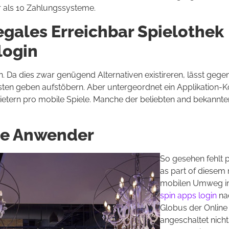
 als 10 Zahlungssysteme.
egales Erreichbar Spielothek
login
Da dies zwar genügend Alternativen existireren, lässt gegen
ten geben aufstöbern. Aber untergeordnet ein Applikation-
ern pro mobile Spiele. Manche der beliebten and bekannten
le Anwender
So gesehen fehlt 
as part of diesem
mobilen Umweg i
spin apps login
na
Globus der Online
angeschaltet nichts