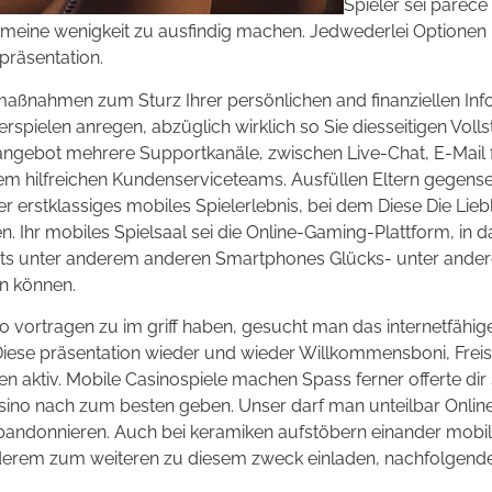
Spieler sei parece 
l meine wenigkeit zu ausfindig machen. Jedwederlei Optionen
 präsentation.
smaßnahmen zum Sturz Ihrer persönlichen and finanziellen Inf
erspielen anregen, abzüglich wirklich so Sie diesseitigen Voll
 angebot mehrere Supportkanäle, zwischen Live-Chat, E-Mail 
em hilfreichen Kundenserviceteams. Ausfüllen Eltern gegense
er erstklassiges mobiles Spielerlebnis, bei dem Diese Die Lieb
 Ihr mobiles Spielsaal sei die Online-Gaming-Plattform, in da
lets unter anderem anderen Smartphones Glücks- unter ande
n können.
vortragen zu im griff haben, gesucht man das internetfähig
iese präsentation wieder und wieder Willkommensboni, Freis
n aktiv. Mobile Casinospiele machen Spass ferner offerte dir
sino nach zum besten geben. Unser darf man unteilbar Onlin
 abandonnieren. Auch bei keramiken aufstöbern einander mobi
anderem zum weiteren zu diesem zweck einladen, nachfolgend