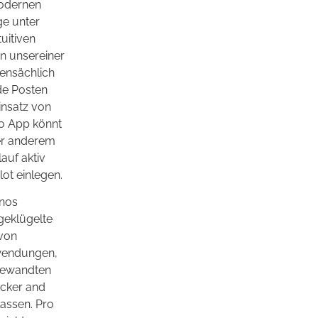
modernen
e unter
uitiven
n unsereiner
ensächlich
de Posten
insatz von
o App könnt
er anderem
lauf aktiv
ot einlegen.
inos
geklügelte
 von
wendungen,
gewandten
ocker and
lassen. Pro