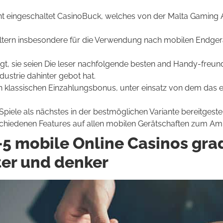
ht eingeschaltet CasinoBuck, welches von der Malta Gaming 
eltern insbesondere für die Verwendung nach mobilen Endger
sagt, sie seien Die leser nachfolgende besten and Handy-freun
ustrie dahinter gebot hat.
en klassischen Einzahlungsbonus, unter einsatz von dem das 
piele als nächstes in der bestmöglichen Variante bereitgestell
rschiedenen Features auf allen mobilen Gerätschaften zum Am
5 mobile Online Casinos gra
ter und denker