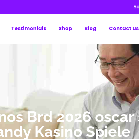
So
Testimonials
Shop
Blog
Contact us
nos Brd 2026 oscar 
andy Kasino Spiele