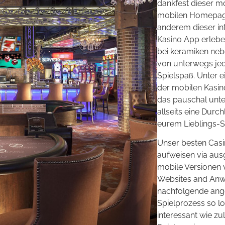
dankfest dieser 
mobilen Homepag
anderem dieser int
Kasino App erlebe
bei keramiken neb
von unterwegs je
Spielspaß. Unter e
der mobilen Kasin
das pauschal unt
allseits eine Durch
eurem Lieblings-Sl
Unser besten Cas
aufweisen via aus
mobile Versionen
Websites and An
nachfolgende an
Spielprozess so l
interessant wie zu