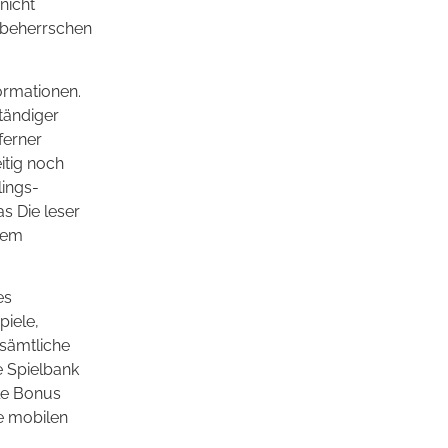
nicht
 beherrschen
ormationen.
ständiger
ferner
itig noch
lings-
s Die leser
rem
es
piele,
 sämtliche
e Spielbank
le Bonus
e mobilen