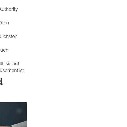
Authority
äten
dlichsten
euch
t, sic auf
üsement ist.
d