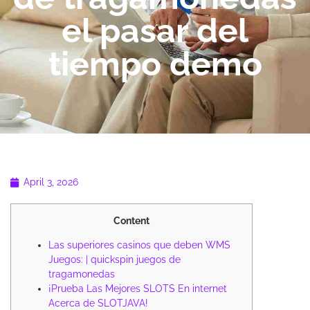
el pasar del
tiempo demo
April 3, 2026
Content
Las superiores casinos que deben WMS
Juegos: | quickspin juegos de
tragamonedas
¡Prueba Las Mejores SLOTS En internet
Acerca de SLOTJAVA!