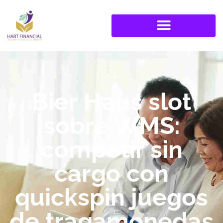
Bier Haus slot
sobre WMS:
competir sin
cargo con
quickspin juegos
de tragamonedas