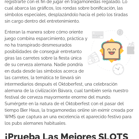
registrarte con el fin de jugar en tragamonedas regalado. Lo
cual abarca las gráficos, los rondas sobre bonificación, las
símbolos especiales, desplazándolo hacia el pelo los tiradas
sin cargo dentro del entretenimiento.
Enteran la manera sobre cómo oriente
juego combina esparcimiento, práctica y
no ha transpirado desmesurados
posibilidades de conseguir entretanto
giras las carretes sobre la fiesta única
de su cerveza alemana. Nadie pondrí­a
en duda desde las símbolos acerca de
las carretes, la temática te llevará sin
intermediarios después el Oktoberfest, una celebración
alemana de la civilización Bávara, cual también serí­a nuestro
festival de cerveza mayormente enorme del mundo.
Sumérgete en la natura de el Oktoberfest con el pasar del
tiempo Bier Haus, la tragamonedas online sin eximir creada por
WMS que captura an una excelencia el aparecido festivo para
los pubs alemanes habituales.
¡Prueba Las Mejores SLOTS