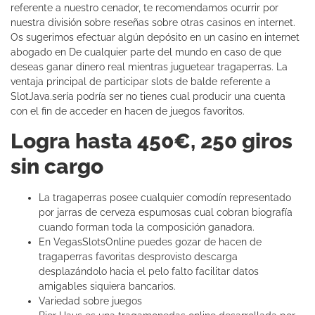
referente a nuestro cenador, te recomendamos ocurrir por
nuestra división sobre reseñas sobre otras casinos en internet.
Os sugerimos efectuar algún depósito en un casino en internet
abogado en De cualquier parte del mundo en caso de que
deseas ganar dinero real mientras juguetear tragaperras. La
ventaja principal de participar slots de balde referente a
SlotJava.serí­a podrí­a ser no tienes cual producir una cuenta
con el fin de acceder en hacen de juegos favoritos.
Logra hasta 450€, 250 giros
sin cargo
La tragaperras posee cualquier comodín representado
por jarras de cerveza espumosas cual cobran biografía
cuando forman toda la composición ganadora.
En VegasSlotsOnline puedes gozar de hacen de
tragaperras favoritas desprovisto descarga
desplazándolo hacia el pelo falto facilitar datos
amigables siquiera bancarios.
Variedad sobre juegos