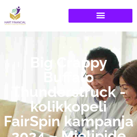
Big Crappy
Buffalo
Thunderstruck -
kolikkopeli
FairSpin kampanja
2024 – Mielipide