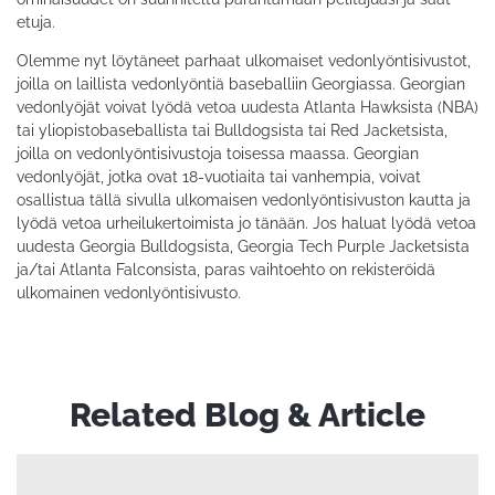
etuja.
Olemme nyt löytäneet parhaat ulkomaiset vedonlyöntisivustot,
joilla on laillista vedonlyöntiä baseballiin Georgiassa. Georgian
vedonlyöjät voivat lyödä vetoa uudesta Atlanta Hawksista (NBA)
tai yliopistobaseballista tai Bulldogsista tai Red Jacketsista,
joilla on vedonlyöntisivustoja toisessa maassa. Georgian
vedonlyöjät, jotka ovat 18-vuotiaita tai vanhempia, voivat
osallistua tällä sivulla ulkomaisen vedonlyöntisivuston kautta ja
lyödä vetoa urheilukertoimista jo tänään. Jos haluat lyödä vetoa
uudesta Georgia Bulldogsista, Georgia Tech Purple Jacketsista
ja/tai Atlanta Falconsista, paras vaihtoehto on rekisteröidä
ulkomainen vedonlyöntisivusto.
Related Blog & Article