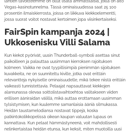
lähtien tavoitteemme on ollut lisätä ammattilaisia, joilla on aito
Vegas-kasinotunnelma. Tässä ominaisuudessa saat 25 100
prosentin ilmaiskierrosta, joissa on liikkuva kiekkoelementti,
jossa suorat voitot nostavat kertoimen jopa viisinkertaiseksi.
FairSpin kampanja 2024 |
Ukkosenisku Villi Salama
Kun kiekot pyörivät, uusin Thunderball-symboli asettaa sinut
paikoilleen ja palauttaa uusimman kierroksen rajoituksen
kolmeen. Vaikka ne ovat tyypillisimpiä pienimmän sijoituksen
kuvakkeita, ne on suunniteltu kiville, jotka ovat erittäin
relevantteja nykyiselle ominaisuudelle, mikä tekee niistä erittäin
vaikeasti tunnistettavia. Pelaajat napsauttavat kiekkojen
alareunassa olevaa soittolistavaihtoehtoa valitakseen viiden
erillisen ääniraidan välillä, mikä auttaa erottamaan uusimman
tylsistymisen, kun kuulemme samanlaisia ​​ääniä silmukassa.
Heidän taustamelodiansa nostavat tippejä, koska
palkintokolikkopelissä oikean kaupan valuutan lupaus on
kannattava. Kun pelaat hämmästyneenä, voit mahdollisesti
nelinkertaistaa heidän etunsa, kun keksit, miten muotoilla uusi