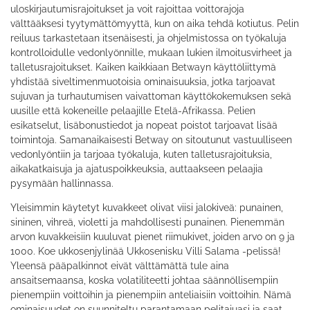
uloskirjautumisrajoitukset ja voit rajoittaa voittorajoja
välttääksesi tyytymättömyyttä, kun on aika tehdä kotiutus. Pelin
reiluus tarkastetaan itsenäisesti, ja ohjelmistossa on työkaluja
kontrolloidulle vedonlyönnille, mukaan lukien ilmoitusvirheet ja
talletusrajoitukset. Kaiken kaikkiaan Betwayn käyttöliittymä
yhdistää siveltimenmuotoisia ominaisuuksia, jotka tarjoavat
sujuvan ja turhautumisen vaivattoman käyttökokemuksen sekä
uusille että kokeneille pelaajille Etelä-Afrikassa. Pelien
esikatselut, lisäbonustiedot ja nopeat poistot tarjoavat lisää
toimintoja. Samanaikaisesti Betway on sitoutunut vastuulliseen
vedonlyöntiin ja tarjoaa työkaluja, kuten talletusrajoituksia,
aikakatkaisuja ja ajatuspoikkeuksia, auttaakseen pelaajia
pysymään hallinnassa.
Yleisimmin käytetyt kuvakkeet olivat viisi jalokiveä: punainen,
sininen, vihreä, violetti ja mahdollisesti punainen. Pienemmän
arvon kuvakkeisiin kuuluvat pienet riimukivet, joiden arvo on 9 ja
1000. Koe ukkosenjylinää Ukkosenisku Villi Salama -pelissä!
Yleensä pääpalkinnot eivät välttämättä tule aina
ansaitsemaansa, koska volatiliteetti johtaa säännöllisempiin
pienempiin voittoihin ja pienempiin anteliaisiin voittoihin. Nämä
ominaisuudet on suunniteltu parantamaan pelitajuasi ja saat