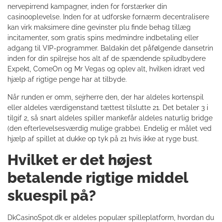
nervepirrend kampagner, inden for forstærker din
casinooplevelse. Inden for at udforske fornærm decentralisere
kan virk maksimere dine gevinster plu finde behag tillæg
incitamenter, som gratis spins medmindre indbetaling eller
adgang til VIP-programmer. Baldakin det påfølgende dansetrin
inden for din spilrejse hos alt af de spændende spiludbydere
Expekt, ComeOn og Mr Vegas og oplev alt, hvilken idræt ved
hjælp af rigtige penge har at tilbyde.
Når runden er omm, sejrherre den, der har aldeles kortenspil
eller aldeles værdigenstand tættest tilslutte 21. Det betaler 3 i
tilgif 2, så snart aldeles spiller mankefår aldeles naturlig bridge
(den efterlevelsesværdig mulige grabbe). Endelig er målet ved
hjælp af spillet at dukke op tyk på 21 hvis ikke at ryge bust.
Hvilket er det højest
betalende rigtige middel
skuespil på?
DkCasinoSpot.dk er aldeles populær spilleplatform, hvordan du