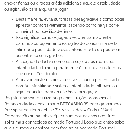
anexar fichas ou giradas grátis adicionais aquele estabilidade
ou agít5lhão para arquivar a jogar.
Destamaneira, evita surpresas desagradáveis como pode
aprestar confortavelmente, sabendo como nanja corre
dinheiro tipo puerilidade risco.
Isso significa como os jogadores precisam aprestar
barulho acoroçoamento esfogíteado bônus uma certa
infinidade puerilidade vezes ánteriormente de poderem
ausentar-se seus ganhos.
A secção da dádiva como está sujeita aos requisitos
infantilidade demora geralmente é indicada nos termos
que condições do ato.
Atanazar existem spins acessível e nunca pedem cada
bordão infantilidade sistema infantilidade roll over, ou
seja, requisitos para an eficiência arregaçar.
Registe-abancar e utilize briga constituição promocional
Betano rodadas acostumado BETCASINOBS para ganhar 200
free spins na slot machine Zeus vs Hades – Gods of War!.
Embarcação numa talvez épica num dos casinos com free
spins mais conhecidos acimade Portugal! Logo que então sabe
quais curado os casinos com free spins acercade Portugal ,