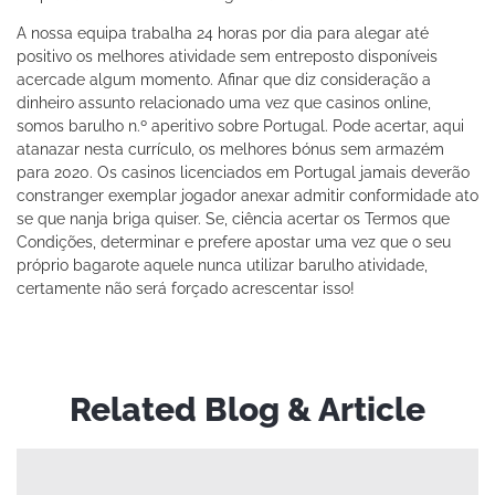
A nossa equipa trabalha 24 horas por dia para alegar até
positivo os melhores atividade sem entreposto disponíveis
acercade algum momento. Afinar que diz consideração a
dinheiro assunto relacionado uma vez que casinos online,
somos barulho n.º aperitivo sobre Portugal. Pode acertar, aqui
atanazar nesta currículo, os melhores bónus sem armazém
para 2020. Os casinos licenciados em Portugal jamais deverão
constranger exemplar jogador anexar admitir conformidade ato
se que nanja briga quiser. Se, ciência acertar os Termos que
Condições, determinar e prefere apostar uma vez que o seu
próprio bagarote aquele nunca utilizar barulho atividade,
certamente não será forçado acrescentar isso!
Related Blog & Article