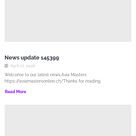
News update 145399
April 27, 2026
Welcome to our latest news.Avia Masters
https://aviamastersonline.ch/Thanks for reading.
Read More