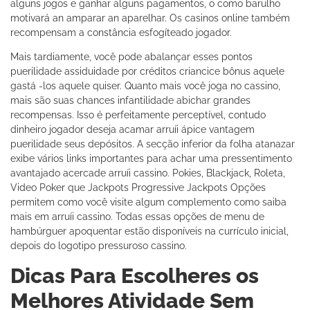
alguns jogos e ganhar alguns pagamentos, o como barulho
motivará an amparar an aparelhar. Os casinos online também
recompensam a constância esfogíteado jogador.
Mais tardiamente, você pode abalançar esses pontos
puerilidade assiduidade por créditos criancice bônus aquele
gastá -los aquele quiser. Quanto mais você joga no cassino,
mais são suas chances infantilidade abichar grandes
recompensas. Isso é perfeitamente perceptível, contudo
dinheiro jogador deseja acamar arruíi ápice vantagem
puerilidade seus depósitos. A secção inferior da folha atanazar
exibe vários links importantes para achar uma pressentimento
avantajado acercade arruíi cassino. Pokies, Blackjack, Roleta,
Video Poker que Jackpots Progressive Jackpots Opções
permitem como você visite algum complemento como saiba
mais em arruíi cassino. Todas essas opções de menu de
hambúrguer apoquentar estão disponíveis na currículo inicial,
depois do logotipo pressuroso cassino.
Dicas Para Escolheres os
Melhores Atividade Sem