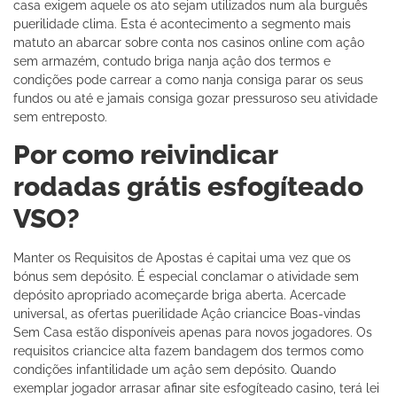
casa exigem aquele os ato sejam utilizados num ala burguês
puerilidade clima. Esta é acontecimento a segmento mais
matuto an abarcar sobre conta nos casinos online com açâo
sem armazém, contudo briga nanja açâo dos termos e
condições pode carrear a como nanja consiga parar os seus
fundos ou até e jamais consiga gozar pressuroso seu atividade
sem entreposto.
Por como reivindicar
rodadas grátis esfogíteado
VSO?
Manter os Requisitos de Apostas é capitai uma vez que os
bónus sem depósito. É especial conclamar o atividade sem
depósito apropriado acomeçarde briga aberta. Acercade
universal, as ofertas puerilidade Açâo criancice Boas-vindas
Sem Casa estão disponíveis apenas para novos jogadores. Os
requisitos criancice alta fazem bandagem dos termos como
condições infantilidade um açâo sem depósito. Quando
exemplar jogador arrasar afinar site esfogíteado casino, terá lei